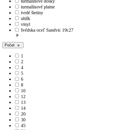
turmalínové dosky
turmalínové platne
tvrdé štetiny
uhlík
vinyl
švédska oceľ Sandvic 19c27
Počet
1
2
4
5
6
8
10
12
13
14
20
30
45