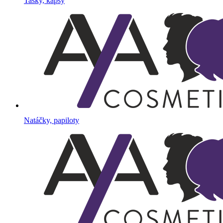
Tašky, kapsy
Natáčky, papiloty