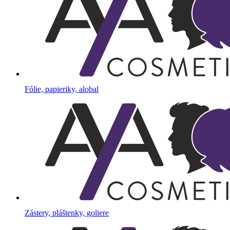
Fólie, papieriky, alobal
Zástery, pláštenky, goliere