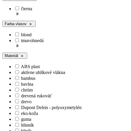
čierna
Farba vlasov
blond
tmavohnedá
Materiál
ABS plast
aktívne uhlíkové vlákna
bambus
bavlna
chróm
drevená rukoväť
drevo
Dupont Delrin - polyoxymetylén
eko-koža
guma
hlinník
hliník