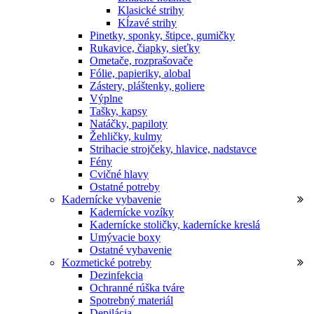
Klasické strihy
Kĺzavé strihy
Pinetky, sponky, štipce, gumičky
Rukavice, čiapky, sieťky
Ometače, rozprašovače
Fólie, papieriky, alobal
Zástery, pláštenky, goliere
Výplne
Tašky, kapsy
Natáčky, papiloty
Žehličky, kulmy
Strihacie strojčeky, hlavice, nadstavce
Fény
Cvičné hlavy
Ostatné potreby
Kadernícke vybavenie
Kadernícke vozíky
Kadernícke stoličky, kadernícke kreslá
Umývacie boxy
Ostatné vybavenie
Kozmetické potreby
Dezinfekcia
Ochranné rúška tváre
Spotrebný materiál
Depilácia