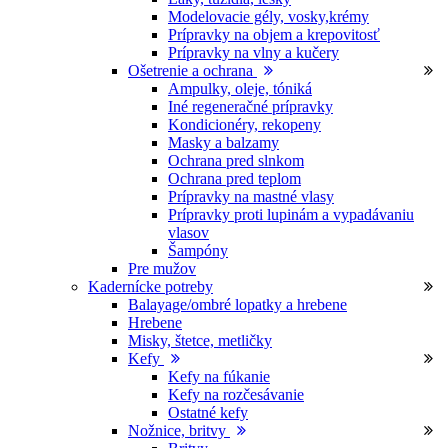
Modelovacie gély, vosky,krémy
Prípravky na objem a krepovitosť
Prípravky na vlny a kučery
Ošetrenie a ochrana
Ampulky, oleje, tóniká
Iné regeneračné prípravky
Kondicionéry, rekopeny
Masky a balzamy
Ochrana pred slnkom
Ochrana pred teplom
Prípravky na mastné vlasy
Prípravky proti lupinám a vypadávaniu
vlasov
Šampóny
Pre mužov
Kadernícke potreby
Balayage/ombré lopatky a hrebene
Hrebene
Misky, štetce, metličky
Kefy
Kefy na fúkanie
Kefy na rozčesávanie
Ostatné kefy
Nožnice, britvy