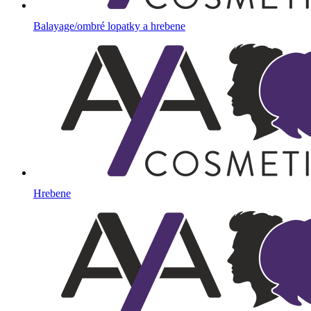
Balayage/ombré lopatky a hrebene
Hrebene