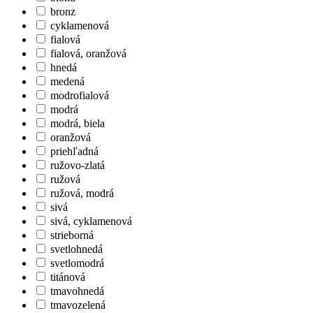
bronz
cyklamenová
fialová
fialová, oranžová
hnedá
medená
modrofialová
modrá
modrá, biela
oranžová
priehľadná
ružovo-zlatá
ružová
ružová, modrá
sivá
sivá, cyklamenová
strieborná
svetlohnedá
svetlomodrá
titánová
tmavohnedá
tmavozelená