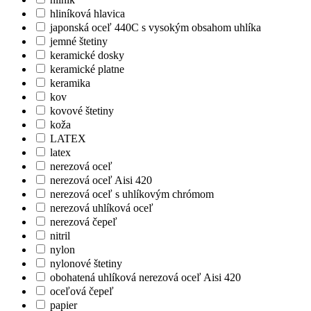
hliníková hlavica
japonská oceľ 440C s vysokým obsahom uhlíka
jemné štetiny
keramické dosky
keramické platne
keramika
kov
kovové štetiny
koža
LATEX
latex
nerezová oceľ
nerezová oceľ Aisi 420
nerezová oceľ s uhlíkovým chrómom
nerezová uhlíková oceľ
nerezová čepeľ
nitril
nylon
nylonové štetiny
obohatená uhlíková nerezová oceľ Aisi 420
oceľová čepeľ
papier