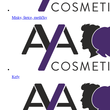
Misky, štetce, metličky
Kefy