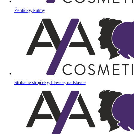
Žehličky, kulmy
Strihacie strojčeky, hlavice, nadstavce