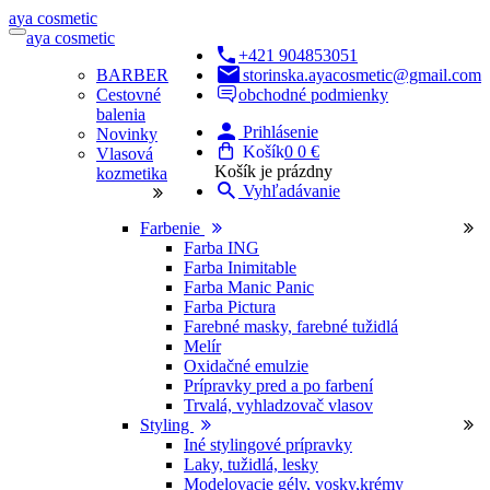
a
ya
c
osmetic
a
ya
c
osmetic
+421 904853051
BARBER
storinska.ayacosmetic@gmail.com
Cestovné
obchodné podmienky
balenia
Prihlásenie
Novinky
Košík
0
0 €
Vlasová
Košík je prázdny
kozmetika
Vyhľadávanie
Farbenie
Farba ING
Farba Inimitable
Farba Manic Panic
Farba Pictura
Farebné masky, farebné tužidlá
Melír
Oxidačné emulzie
Prípravky pred a po farbení
Trvalá, vyhladzovač vlasov
Styling
Iné stylingové prípravky
Laky, tužidlá, lesky
Modelovacie gély, vosky,krémy