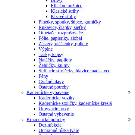
Britvy
Efilačné nožnice
Klasické strihy
Kĺzavé strihy
Pinetky, sponky, štipce, gumičky
Rukavice, čiapky, sieťky
Ometače, rozprašovače
Fólie, papieriky, alobal
Zástery, pláštenky, goliere
Výplne
Tašky, kapsy
Natáčky, papiloty
Žehličky, kulmy
Strihacie strojčeky, hlavice, nadstavce
Fény
Cvičné hlavy
Ostatné potreby
Kadernícke vybavenie
Kadernícke vozíky
Kadernícke stoličky, kadernícke kreslá
Umývacie boxy
Ostatné vybavenie
Kozmetické potreby
Dezinfekcia
Ochranné rúška tváre