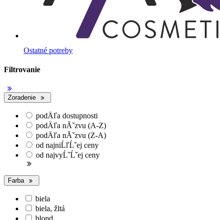
Ostatné potreby
Filtrovanie
Zoradenie
podÄľa dostupnosti
podÄľa nĂˇzvu (A-Z)
podÄľa nĂˇzvu (Z-A)
od najniĹľĹˇej ceny
od najvyĹˇĹˇej ceny
Farba
biela
biela, žltá
blond