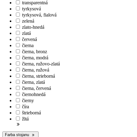
transparentná
tyrkysová
tyrkysová, fialová
zelená
zlato-hnedá
zlatá
červená
čierna
čierna, bronz
čierna, modrá
čierna, ružovo-zlatá
čierna, ružová
čierna, strieborná
čierna, zlatá
čierna, červená
čiernohnedá
čierny
číra
štrieborná
žltá
Farba stojanu