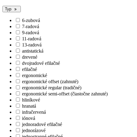
Typ
6-zubová
7-radová
9-radová
11-radová
13-radová
antistatická
drevené
dvojradové efilačné
efilačné
ergonomické
ergonomické offset (zahnuté)
ergonomické regular (tradičné)
ergonomické semi-offset (čiastočne zahnuté)
hliníkové
hranatá
infračervená
iónová
jednoradové efilačné
jednorázové
jednostranné efilačné