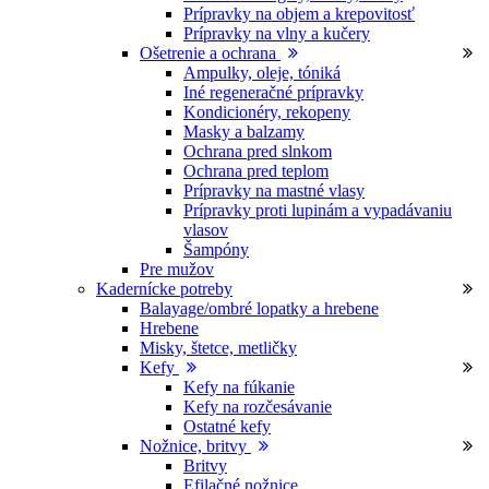
Prípravky na objem a krepovitosť
Prípravky na vlny a kučery
Ošetrenie a ochrana
Ampulky, oleje, tóniká
Iné regeneračné prípravky
Kondicionéry, rekopeny
Masky a balzamy
Ochrana pred slnkom
Ochrana pred teplom
Prípravky na mastné vlasy
Prípravky proti lupinám a vypadávaniu
vlasov
Šampóny
Pre mužov
Kadernícke potreby
Balayage/ombré lopatky a hrebene
Hrebene
Misky, štetce, metličky
Kefy
Kefy na fúkanie
Kefy na rozčesávanie
Ostatné kefy
Nožnice, britvy
Britvy
Efilačné nožnice