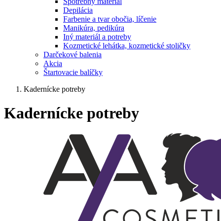
Spotrebný materiál
Depilácia
Farbenie a tvar obočia, líčenie
Manikúra, pedikúra
Iný materiál a potreby
Kozmetické lehátka, kozmetické stoličky
Darčekové balenia
Akcia
Štartovacie balíčky
Kadernícke potreby
Kadernícke potreby