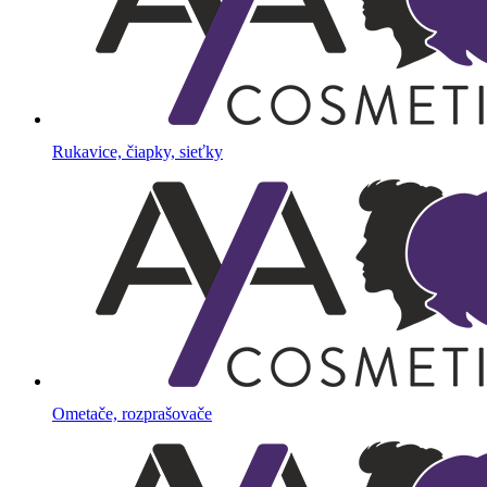
Rukavice, čiapky, sieťky
Ometače, rozprašovače