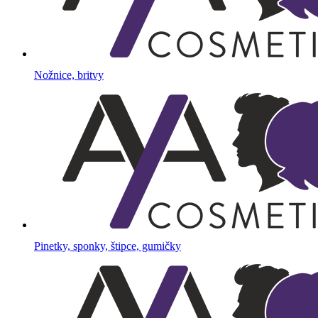
Nožnice, britvy
Pinetky, sponky, štipce, gumičky