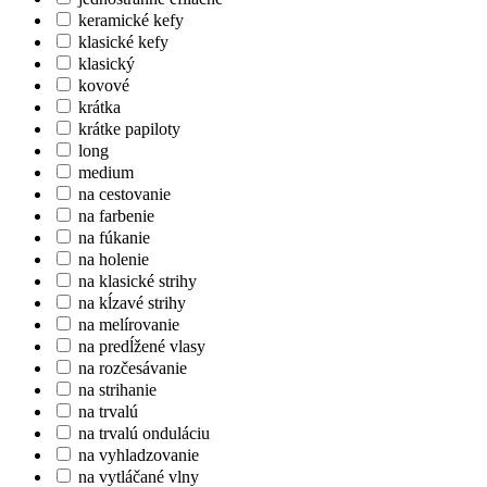
keramické kefy
klasické kefy
klasický
kovové
krátka
krátke papiloty
long
medium
na cestovanie
na farbenie
na fúkanie
na holenie
na klasické strihy
na kĺzavé strihy
na melírovanie
na predĺžené vlasy
na rozčesávanie
na strihanie
na trvalú
na trvalú onduláciu
na vyhladzovanie
na vytláčané vlny