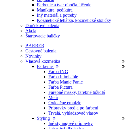
Farbenie a tvar obočia, líčenie
Manikúra, pedikúra
Iný materiál a potreby
Kozmetické lehátka, kozmetické stoličky
Darčekové balenia
Akcia
Štartovacie balíčky
BARBER
Cestovné balenia
Novinky
Vlasová kozmetika
Farbenie
Farba ING
Farba Inimitable
Farba Manic Panic
Farba Pictura
Farebné masky, farebné tužidlá
Melír
Oxidačné emulzie
Prípravky pred a po farbení
Trvalá, vyhladzovač vlasov
Styling
Iné stylingové prípravky
Laky, tužidlá, lesky