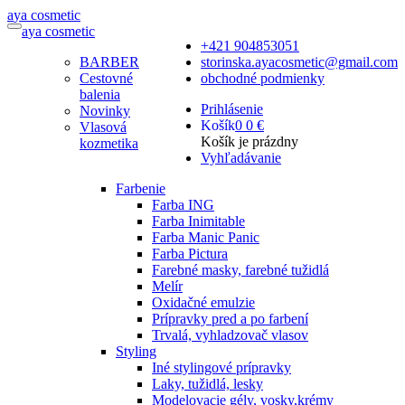
a
ya
c
osmetic
a
ya
c
osmetic
+421 904853051
BARBER
storinska.ayacosmetic@gmail.com
Cestovné
obchodné podmienky
balenia
Prihlásenie
Novinky
Košík
0
0 €
Vlasová
Košík je prázdny
kozmetika
Vyhľadávanie
Farbenie
Farba ING
Farba Inimitable
Farba Manic Panic
Farba Pictura
Farebné masky, farebné tužidlá
Melír
Oxidačné emulzie
Prípravky pred a po farbení
Trvalá, vyhladzovač vlasov
Styling
Iné stylingové prípravky
Laky, tužidlá, lesky
Modelovacie gély, vosky,krémy