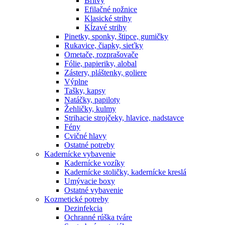
Britvy
Efilačné nožnice
Klasické strihy
Kĺzavé strihy
Pinetky, sponky, štipce, gumičky
Rukavice, čiapky, sieťky
Ometače, rozprašovače
Fólie, papieriky, alobal
Zástery, pláštenky, goliere
Výplne
Tašky, kapsy
Natáčky, papiloty
Žehličky, kulmy
Strihacie strojčeky, hlavice, nadstavce
Fény
Cvičné hlavy
Ostatné potreby
Kadernícke vybavenie
Kadernícke vozíky
Kadernícke stoličky, kadernícke kreslá
Umývacie boxy
Ostatné vybavenie
Kozmetické potreby
Dezinfekcia
Ochranné rúška tváre