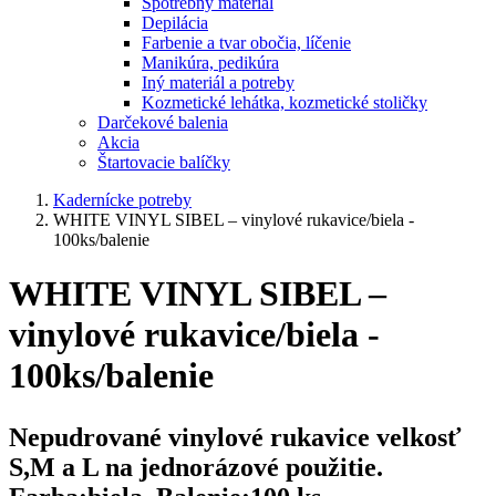
Spotrebný materiál
Depilácia
Farbenie a tvar obočia, líčenie
Manikúra, pedikúra
Iný materiál a potreby
Kozmetické lehátka, kozmetické stoličky
Darčekové balenia
Akcia
Štartovacie balíčky
Kadernícke potreby
WHITE VINYL SIBEL – vinylové rukavice/biela -
100ks/balenie
WHITE VINYL SIBEL –
vinylové rukavice/biela -
100ks/balenie
Nepudrované vinylové rukavice velkosť
S,M a L na jednorázové použitie.