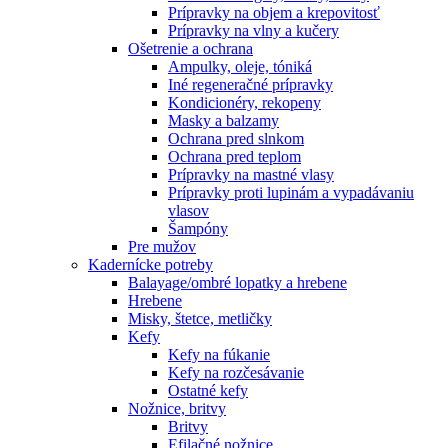
Prípravky na objem a krepovitosť
Prípravky na vlny a kučery
Ošetrenie a ochrana
Ampulky, oleje, tóniká
Iné regeneračné prípravky
Kondicionéry, rekopeny
Masky a balzamy
Ochrana pred slnkom
Ochrana pred teplom
Prípravky na mastné vlasy
Prípravky proti lupinám a vypadávaniu
vlasov
Šampóny
Pre mužov
Kadernícke potreby
Balayage/ombré lopatky a hrebene
Hrebene
Misky, štetce, metličky
Kefy
Kefy na fúkanie
Kefy na rozčesávanie
Ostatné kefy
Nožnice, britvy
Britvy
Efilačné nožnice