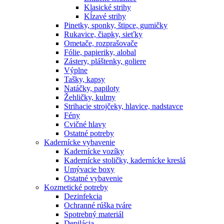
Klasické strihy
Kĺzavé strihy
Pinetky, sponky, štipce, gumičky
Rukavice, čiapky, sieťky
Ometače, rozprašovače
Fólie, papieriky, alobal
Zástery, pláštenky, goliere
Výplne
Tašky, kapsy
Natáčky, papiloty
Žehličky, kulmy
Strihacie strojčeky, hlavice, nadstavce
Fény
Cvičné hlavy
Ostatné potreby
Kadernícke vybavenie
Kadernícke vozíky
Kadernícke stoličky, kadernícke kreslá
Umývacie boxy
Ostatné vybavenie
Kozmetické potreby
Dezinfekcia
Ochranné rúška tváre
Spotrebný materiál
Depilácia