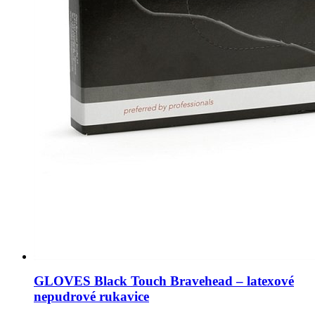
GLOVES Black Touch Bravehead – latexové
nepudrové rukavice