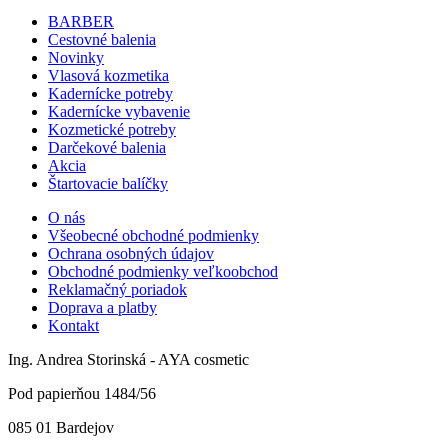
BARBER
Cestovné balenia
Novinky
Vlasová kozmetika
Kadernícke potreby
Kadernícke vybavenie
Kozmetické potreby
Darčekové balenia
Akcia
Štartovacie balíčky
O nás
Všeobecné obchodné podmienky
Ochrana osobných údajov
Obchodné podmienky veľkoobchod
Reklamačný poriadok
Doprava a platby
Kontakt
Ing. Andrea Storinská - AYA cosmetic
Pod papierňou 1484/56
085 01 Bardejov