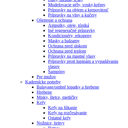
Modelovacie gély, vosky,krémy
Prípravky na objem a krepovitosť
Prípravky na vlny a kučery
Ošetrenie a ochrana
Ampulky, oleje, tóniká
Iné regeneračné prípravky
Kondicionéry, rekopeny
Masky a balzamy
Ochrana pred slnkom
Ochrana pred teplom
Prípravky na mastné vlasy
Prípravky proti lupinám a vypadávaniu
vlasov
Šampóny
Pre mužov
Kadernícke potreby
Balayage/ombré lopatky a hrebene
Hrebene
Misky, štetce, metličky
Kefy
Kefy na fúkanie
Kefy na rozčesávanie
Ostatné kefy
Nožnice, britvy