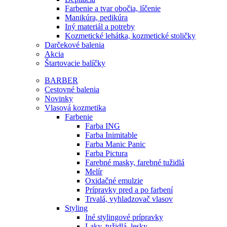
Farbenie a tvar obočia, líčenie
Manikúra, pedikúra
Iný materiál a potreby
Kozmetické lehátka, kozmetické stoličky
Darčekové balenia
Akcia
Štartovacie balíčky
BARBER
Cestovné balenia
Novinky
Vlasová kozmetika
Farbenie
Farba ING
Farba Inimitable
Farba Manic Panic
Farba Pictura
Farebné masky, farebné tužidlá
Melír
Oxidačné emulzie
Prípravky pred a po farbení
Trvalá, vyhladzovač vlasov
Styling
Iné stylingové prípravky
Laky, tužidlá, lesky