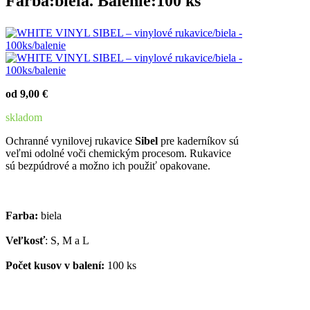
Farba:biela. Balenie:100 ks
od 9,00 €
skladom
Ochranné vynilovej rukavice
Sibel
pre kaderníkov sú
veľmi odolné voči chemickým procesom. Rukavice
sú bezpúdrové a možno ich použiť opakovane.
Farba:
biela
Veľkosť
: S, M a L
Počet
kusov v balení:
100 ks