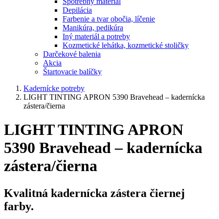
Spotrebný materiál
Depilácia
Farbenie a tvar obočia, líčenie
Manikúra, pedikúra
Iný materiál a potreby
Kozmetické lehátka, kozmetické stoličky
Darčekové balenia
Akcia
Štartovacie balíčky
Kadernícke potreby
LIGHT TINTING APRON 5390 Bravehead – kadernícka
zástera/čierna
LIGHT TINTING APRON
5390 Bravehead – kadernícka
zástera/čierna
Kvalitná kadernícka zástera čiernej
farby.