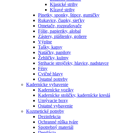
Klasické strihy
Kĺzavé strihy
Pinetky, sponky, štipce, gumičky
Rukavice, čiapky, sieťky
Ometače, rozprašovače
Fólie, papieriky, alobal
Zástery, pláštenky, goliere
Výplne
Tašky, kapsy
Natáčky, papiloty
Žehličky, kulmy
Strihacie strojčeky, hlavice, nadstavce
Fény
Cvičné hlavy
Ostatné potreby
Kadernícke vybavenie
Kadernícke vozíky
Kadernícke stoličky, kadernícke kreslá
Umývacie boxy
Ostatné vybavenie
Kozmetické potreby
Dezinfekcia
Ochranné rúška tváre
Spotrebný materiál
Depilácia