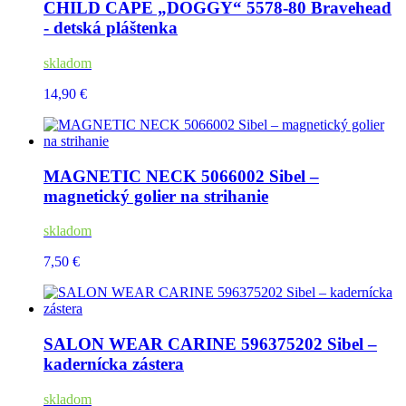
CHILD CAPE „DOGGY“ 5578-80 Bravehead
- detská pláštenka
skladom
14,90 €
MAGNETIC NECK 5066002 Sibel –
magnetický golier na strihanie
skladom
7,50 €
SALON WEAR CARINE 596375202 Sibel –
kadernícka zástera
skladom