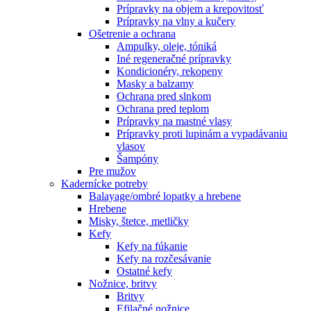
Prípravky na objem a krepovitosť
Prípravky na vlny a kučery
Ošetrenie a ochrana
Ampulky, oleje, tóniká
Iné regeneračné prípravky
Kondicionéry, rekopeny
Masky a balzamy
Ochrana pred slnkom
Ochrana pred teplom
Prípravky na mastné vlasy
Prípravky proti lupinám a vypadávaniu
vlasov
Šampóny
Pre mužov
Kadernícke potreby
Balayage/ombré lopatky a hrebene
Hrebene
Misky, štetce, metličky
Kefy
Kefy na fúkanie
Kefy na rozčesávanie
Ostatné kefy
Nožnice, britvy
Britvy
Efilačné nožnice