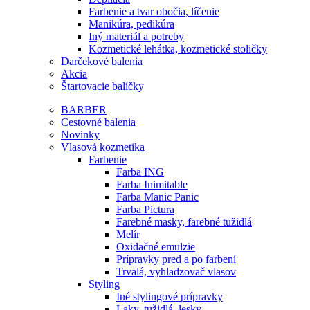
Farbenie a tvar obočia, líčenie
Manikúra, pedikúra
Iný materiál a potreby
Kozmetické lehátka, kozmetické stoličky
Darčekové balenia
Akcia
Štartovacie balíčky
BARBER
Cestovné balenia
Novinky
Vlasová kozmetika
Farbenie
Farba ING
Farba Inimitable
Farba Manic Panic
Farba Pictura
Farebné masky, farebné tužidlá
Melír
Oxidačné emulzie
Prípravky pred a po farbení
Trvalá, vyhladzovač vlasov
Styling
Iné stylingové prípravky
Laky, tužidlá, lesky