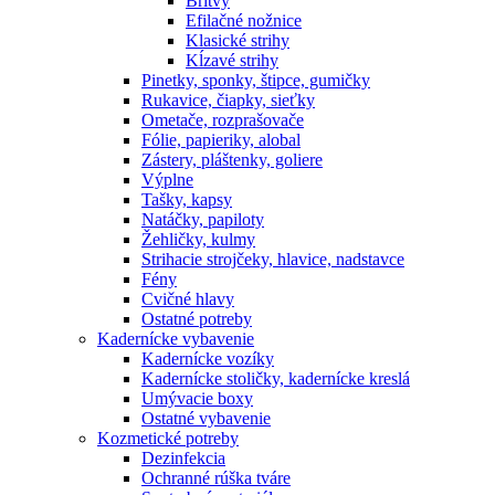
Britvy
Efilačné nožnice
Klasické strihy
Kĺzavé strihy
Pinetky, sponky, štipce, gumičky
Rukavice, čiapky, sieťky
Ometače, rozprašovače
Fólie, papieriky, alobal
Zástery, pláštenky, goliere
Výplne
Tašky, kapsy
Natáčky, papiloty
Žehličky, kulmy
Strihacie strojčeky, hlavice, nadstavce
Fény
Cvičné hlavy
Ostatné potreby
Kadernícke vybavenie
Kadernícke vozíky
Kadernícke stoličky, kadernícke kreslá
Umývacie boxy
Ostatné vybavenie
Kozmetické potreby
Dezinfekcia
Ochranné rúška tváre