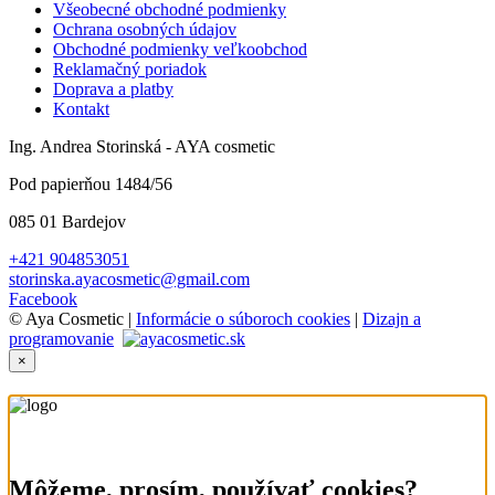
Všeobecné obchodné podmienky
Ochrana osobných údajov
Obchodné podmienky veľkoobchod
Reklamačný poriadok
Doprava a platby
Kontakt
Ing. Andrea Storinská - AYA cosmetic
Pod papierňou 1484/56
085 01 Bardejov
+421 904853051
storinska.ayacosmetic@gmail.com
Facebook
© Aya Cosmetic |
Informácie o súboroch cookies
|
Dizajn a
programovanie
×
Môžeme, prosím, používať cookies?