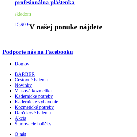
profesionálna pláštenka
skladom
15,90 €
V našej ponuke nájdete
Podporte nás na Facebooku
Domov
BARBER
Cestovné balenia
Novinky
Vlasová kozmetika
Kadernícke potreby
Kadernícke vybavenie
Kozmetické potreby
Darčekové balenia
Akcia
Štartovacie balíčky
O nás