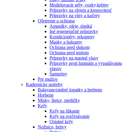
Modelovacie gély, vosky,krémy
Prípravky na objem a krepovitosť
Prípravky na vlny a kučery
Ošetrenie a ochrana
Ampulky, oleje, tóniká
Iné regeneračné prípravky
Kondicionéry, rekopeny
Masky a balzamy
Ochrana pred slnkom
Ochrana pred teplom
Prípravky na mastné vlasy
Prípravky proti lupinám a vypadávaniu
vlasov
Šampóny
Pre mužov
Kadernícke potreby
Balayage/ombré lopatky a hrebene
Hrebene
Misky, štetce, metličky
Kefy
Kefy na fúkanie
Kefy na rozčesávanie
Ostatné kefy
Nožnice, britvy