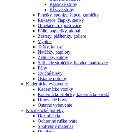
Klasické strihy
Kĺzavé strihy
Pinetky, sponky, štipce, gumičky
Rukavice, čiapky, sieťky
Ometače, rozprašovače
Fólie, papieriky, alobal
Zástery, pláštenky, goliere
Výplne
Tašky, kapsy
Natáčky, papiloty
Žehličky, kulmy
Strihacie strojčeky, hlavice, nadstavce
Fény
Cvičné hlavy
Ostatné potreby
Kadernícke vybavenie
Kadernícke vozíky
Kadernícke stoličky, kadernícke kreslá
Umývacie boxy
Ostatné vybavenie
Kozmetické potreby
Dezinfekcia
Ochranné rúška tváre
Spotrebný materiál
Depilácia