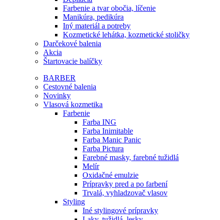
Farbenie a tvar obočia, líčenie
Manikúra, pedikúra
Iný materiál a potreby
Kozmetické lehátka, kozmetické stoličky
Darčekové balenia
Akcia
Štartovacie balíčky
BARBER
Cestovné balenia
Novinky
Vlasová kozmetika
Farbenie
Farba ING
Farba Inimitable
Farba Manic Panic
Farba Pictura
Farebné masky, farebné tužidlá
Melír
Oxidačné emulzie
Prípravky pred a po farbení
Trvalá, vyhladzovač vlasov
Styling
Iné stylingové prípravky
Laky, tužidlá, lesky