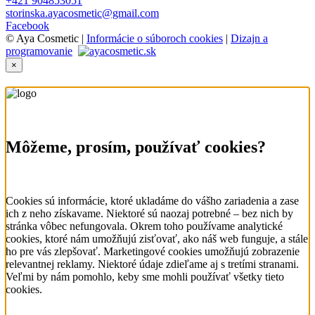
+421 904853051
storinska.ayacosmetic@gmail.com
Facebook
© Aya Cosmetic |
Informácie o súboroch cookies
|
Dizajn a
programovanie
×
Môžeme, prosím, používať cookies?
Cookies sú informácie, ktoré ukladáme do vášho zariadenia a zase
ich z neho získavame. Niektoré sú naozaj potrebné – bez nich by
stránka vôbec nefungovala. Okrem toho používame analytické
cookies, ktoré nám umožňujú zisťovať, ako náš web funguje, a stále
ho pre vás zlepšovať. Marketingové cookies umožňujú zobrazenie
relevantnej reklamy. Niektoré údaje zdieľame aj s tretími stranami.
Veľmi by nám pomohlo, keby sme mohli používať všetky tieto
cookies.