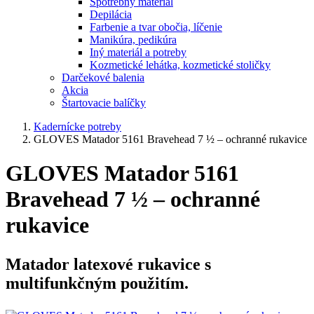
Spotrebný materiál
Depilácia
Farbenie a tvar obočia, líčenie
Manikúra, pedikúra
Iný materiál a potreby
Kozmetické lehátka, kozmetické stoličky
Darčekové balenia
Akcia
Štartovacie balíčky
Kadernícke potreby
GLOVES Matador 5161 Bravehead 7 ½ – ochranné rukavice
GLOVES Matador 5161
Bravehead 7 ½ – ochranné
rukavice
Matador latexové rukavice s
multifunkčným použitím.