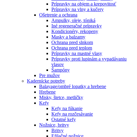
Prípravky na objem a krepovitosť
Prípravky na vlny a kučery
Ošetrenie a ochrana
Ampulky, oleje, tóniká
Iné regeneračné prípravky
Kondicionéry, rekopeny
Masky a balzamy
Ochrana pred slnkom
Ochrana pred teplom
Prípravky na mastné vlasy
Prípravky proti lupinám a vypadávaniu
vlasov
Šampóny
Pre mužov
Kadernícke potreby
Balayage/ombré lopatky a hrebene
Hrebene
Misky, štetce, metličky
Kefy
Kefy na fúkanie
Kefy na rozčesávanie
Ostatné kefy
Nožnice, britvy
Britvy
Efilačné nožnice