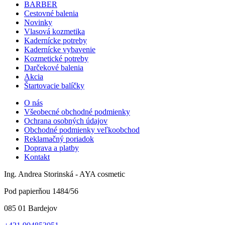
BARBER
Cestovné balenia
Novinky
Vlasová kozmetika
Kadernícke potreby
Kadernícke vybavenie
Kozmetické potreby
Darčekové balenia
Akcia
Štartovacie balíčky
O nás
Všeobecné obchodné podmienky
Ochrana osobných údajov
Obchodné podmienky veľkoobchod
Reklamačný poriadok
Doprava a platby
Kontakt
Ing. Andrea Storinská - AYA cosmetic
Pod papierňou 1484/56
085 01 Bardejov