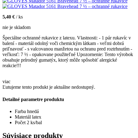
5,40 €
/ ks
nie je skladom
Špeciálne ochranné rukavice z latexu. Vlastnosti: - 1 pár rukavíc v
balení - materiál odolný voči chemickým látkam - veľmi dobrá
priľnavosť - s valcovanou manžetou na ochranu pred roztrhnutím -
veľkosť: 7 ½ - opakovane použiteľné Upozornenie: Tento výrobok
obsahuje prírodný gumatýx, ktorý môže spôsobiť alergické
reakcie!!!
viac
Ľutujeme tento produkt je aktuálne nedostupný.
Detailné parametre produktu
Farba
hnedá
Materiál
latex
Počet
2 ks/bal
Súvisiace produkty