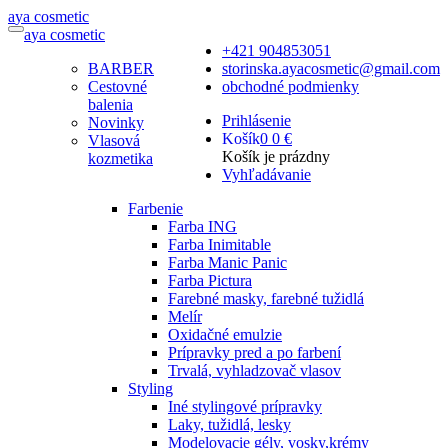
a
ya
c
osmetic
a
ya
c
osmetic
+421 904853051
BARBER
storinska.ayacosmetic@gmail.com
Cestovné
obchodné podmienky
balenia
Prihlásenie
Novinky
Košík
0
0 €
Vlasová
Košík je prázdny
kozmetika
Vyhľadávanie
Farbenie
Farba ING
Farba Inimitable
Farba Manic Panic
Farba Pictura
Farebné masky, farebné tužidlá
Melír
Oxidačné emulzie
Prípravky pred a po farbení
Trvalá, vyhladzovač vlasov
Styling
Iné stylingové prípravky
Laky, tužidlá, lesky
Modelovacie gély, vosky,krémy