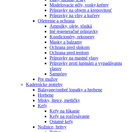
Modelovacie gély, vosky,krémy
Prípravky na objem a krepovitosť
Prípravky na vlny a kučery
Ošetrenie a ochrana
Ampulky, oleje, tóniká
Iné regeneračné prípravky
Kondicionéry, rekopeny
Masky a balzamy
Ochrana pred slnkom
Ochrana pred teplom
Prípravky na mastné vlasy
Prípravky proti lupinám a vypadávaniu
vlasov
Šampóny
Pre mužov
Kadernícke potreby
Balayage/ombré lopatky a hrebene
Hrebene
Misky, štetce, metličky
Kefy
Kefy na fúkanie
Kefy na rozčesávanie
Ostatné kefy
Nožnice, britvy