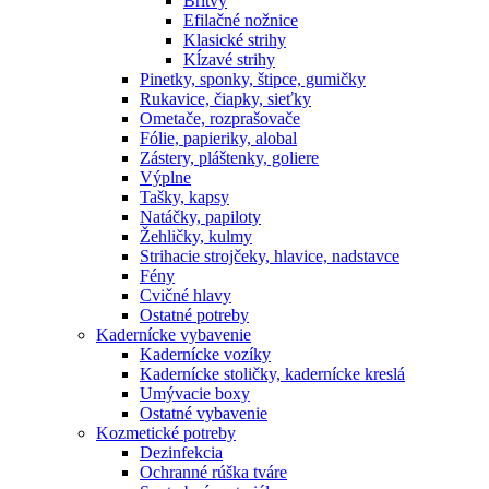
Britvy
Efilačné nožnice
Klasické strihy
Kĺzavé strihy
Pinetky, sponky, štipce, gumičky
Rukavice, čiapky, sieťky
Ometače, rozprašovače
Fólie, papieriky, alobal
Zástery, pláštenky, goliere
Výplne
Tašky, kapsy
Natáčky, papiloty
Žehličky, kulmy
Strihacie strojčeky, hlavice, nadstavce
Fény
Cvičné hlavy
Ostatné potreby
Kadernícke vybavenie
Kadernícke vozíky
Kadernícke stoličky, kadernícke kreslá
Umývacie boxy
Ostatné vybavenie
Kozmetické potreby
Dezinfekcia
Ochranné rúška tváre