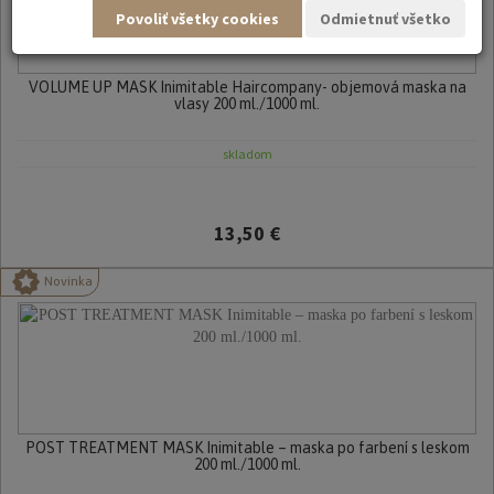
Povoliť všetky cookies
Odmietnuť všetko
VOLUME UP MASK Inimitable Haircompany- objemová maska na
vlasy 200 ml./1000 ml.
skladom
13,50 €
Novinka
POST TREATMENT MASK Inimitable – maska po farbení s leskom
200 ml./1000 ml.