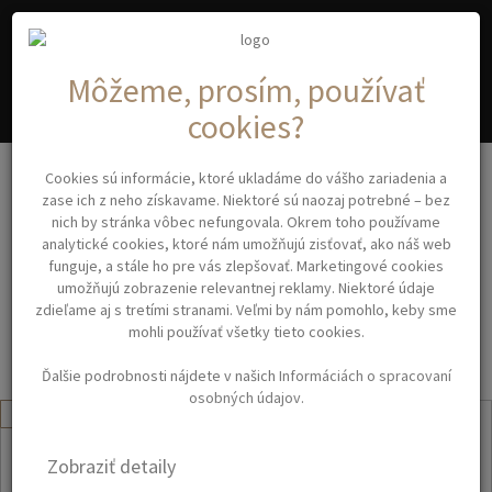
A
C
YA
OSMETIC
Môžeme, prosím, používať
cookies?
Ošetrenie a ochrana
Masky a balzamy
Cookies sú informácie, ktoré ukladáme do vášho zariadenia a
zase ich z neho získavame. Niektoré sú naozaj potrebné – bez
nich by stránka vôbec nefungovala. Okrem toho používame
analytické cookies, ktoré nám umožňujú zisťovať, ako náš web
MASKY A BALZAMY
funguje, a stále ho pre vás zlepšovať. Marketingové cookies
umožňujú zobrazenie relevantnej reklamy. Niektoré údaje
Filtrovanie
zdieľame aj s tretími stranami. Veľmi by nám pomohlo, keby sme
mohli používať všetky tieto cookies.
Ďalšie podrobnosti nájdete v našich
Informáciách o spracovaní
osobných údajov
.
Novinka
Zobraziť detaily