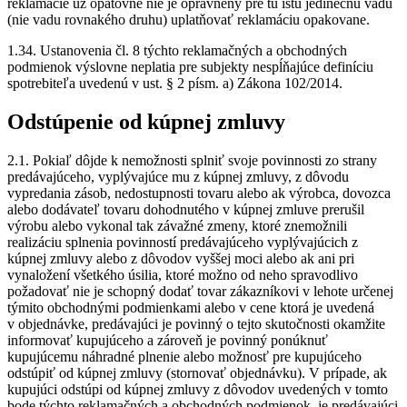
reklamácie už opätovne nie je oprávnený pre tú istú jedinečnú vadu
(nie vadu rovnakého druhu) uplatňovať reklamáciu opakovane.
1.34. Ustanovenia čl. 8 týchto reklamačných a obchodných
podmienok výslovne neplatia pre subjekty nespĺňajúce definíciu
spotrebiteľa uvedenú v ust. § 2 písm. a) Zákona 102/2014.
Odstúpenie od kúpnej zmluvy
2.1. Pokiaľ dôjde k nemožnosti splniť svoje povinnosti zo strany
predávajúceho, vyplývajúce mu z kúpnej zmluvy, z dôvodu
vypredania zásob, nedostupnosti tovaru alebo ak výrobca, dovozca
alebo dodávateľ tovaru dohodnutého v kúpnej zmluve prerušil
výrobu alebo vykonal tak závažné zmeny, ktoré znemožnili
realizáciu splnenia povinností predávajúceho vyplývajúcich z
kúpnej zmluvy alebo z dôvodov vyššej moci alebo ak ani pri
vynaložení všetkého úsilia, ktoré možno od neho spravodlivo
požadovať nie je schopný dodať tovar zákazníkovi v lehote určenej
týmito obchodnými podmienkami alebo v cene ktorá je uvedená
v objednávke, predávajúci je povinný o tejto skutočnosti okamžite
informovať kupujúceho a zároveň je povinný ponúknuť
kupujúcemu náhradné plnenie alebo možnosť pre kupujúceho
odstúpiť od kúpnej zmluvy (stornovať objednávku). V prípade, ak
kupujúci odstúpi od kúpnej zmluvy z dôvodov uvedených v tomto
bode týchto reklamačných a obchodných podmienok, je predávajúci