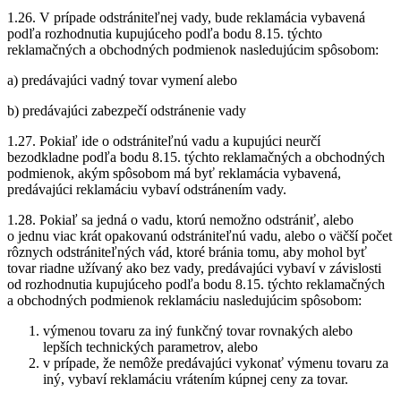
1.26. V prípade odstrániteľnej vady, bude reklamácia vybavená
podľa rozhodnutia kupujúceho podľa bodu 8.15. týchto
reklamačných a obchodných podmienok nasledujúcim spôsobom:
a) predávajúci vadný tovar vymení alebo
b) predávajúci zabezpečí odstránenie vady
1.27. Pokiaľ ide o odstrániteľnú vadu a kupujúci neurčí
bezodkladne podľa bodu 8.15. týchto reklamačných a obchodných
podmienok, akým spôsobom má byť reklamácia vybavená,
predávajúci reklamáciu vybaví odstránením vady.
1.28. Pokiaľ sa jedná o vadu, ktorú nemožno odstrániť, alebo
o jednu viac krát opakovanú odstrániteľnú vadu, alebo o väčší počet
rôznych odstrániteľných vád, ktoré bránia tomu, aby mohol byť
tovar riadne užívaný ako bez vady, predávajúci vybaví v závislosti
od rozhodnutia kupujúceho podľa bodu 8.15. týchto reklamačných
a obchodných podmienok reklamáciu nasledujúcim spôsobom:
výmenou tovaru za iný funkčný tovar rovnakých alebo
lepších technických parametrov, alebo
v prípade, že nemôže predávajúci vykonať výmenu tovaru za
iný, vybaví reklamáciu vrátením kúpnej ceny za tovar.