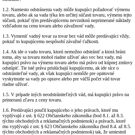
1.2. Namiesto odstránenia vady môže kupujúci požadovať výmenu
tovaru, alebo ak sa vada týka len určitej súčasti tovaru, výmenu tejto
súčasti, pokiaľ tým predávajúcemu nevzniknú neprimerané náklady
vzhľadom na cenu tovaru alebo závažnosť vady.
1.3. Vymeniť vadný tovar za tovar bez vád môže predávajúci vždy,
pokiaľ to kupujúcemu nespôsobí závažné ťažkosti.
1.4. Ak ide o vadu tovaru, ktorú nemožno odstrániť a ktorá bráni
tomu, aby sa tovaru mohol riadne užívať ako vec bez vady, má
kupujúci právo na výmenu tovaru alebo má právo od kúpnej zmluvy
odstúpiť. Tie isté práva prislúchajú kupujúcemu, ak ide síce o
odstrániteľné vady, ak však kupujúci nemôže pre opätovné
vyskytnutie sa vady po oprave alebo pre väčší počet vád tovar
riadne užívať.
1.5. V prípade iných neodstrániteľných vád, má kupujúci právo na
primeranú zľavu z ceny tovaru.
1.6. Predávajúci poučil kupujúceho o jeho právach, ktoré mu
vyplývajú z ust. § 622 Občianskeho zákonníka (bod 8.1. až 8.3.
týchto obchodných a reklamačných podmienok) a právach, ktoré
mu vyplývajú z ust. § 623 Občianskeho zákonníka (bod 8.4. až 8.5.
týchto obchodných a reklamačných podmienok) tak, že umiestnil