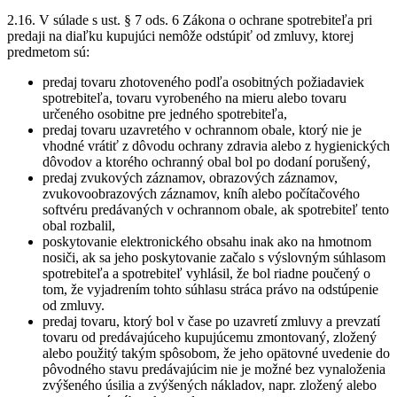
2.16. V súlade s ust. § 7 ods. 6 Zákona o ochrane spotrebiteľa pri
predaji na diaľku kupujúci nemôže odstúpiť od zmluvy, ktorej
predmetom sú:
predaj tovaru zhotoveného podľa osobitných požiadaviek
spotrebiteľa, tovaru vyrobeného na mieru alebo tovaru
určeného osobitne pre jedného spotrebiteľa,
predaj tovaru uzavretého v ochrannom obale, ktorý nie je
vhodné vrátiť z dôvodu ochrany zdravia alebo z hygienických
dôvodov a ktorého ochranný obal bol po dodaní porušený,
predaj zvukových záznamov, obrazových záznamov,
zvukovoobrazových záznamov, kníh alebo počítačového
softvéru predávaných v ochrannom obale, ak spotrebiteľ tento
obal rozbalil,
poskytovanie elektronického obsahu inak ako na hmotnom
nosiči, ak sa jeho poskytovanie začalo s výslovným súhlasom
spotrebiteľa a spotrebiteľ vyhlásil, že bol riadne poučený o
tom, že vyjadrením tohto súhlasu stráca právo na odstúpenie
od zmluvy.
predaj tovaru, ktorý bol v čase po uzavretí zmluvy a prevzatí
tovaru od predávajúceho kupujúcemu zmontovaný, zložený
alebo použitý takým spôsobom, že jeho opätovné uvedenie do
pôvodného stavu predávajúcim nie je možné bez vynaloženia
zvýšeného úsilia a zvýšených nákladov, napr. zložený alebo