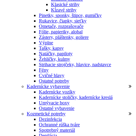
Klasické strihy
Kĺzavé strihy
Pinetky, sponky, štipce, gumičky
Rukavice, čiapky, sieťky
Ometače, rozprašovače
Fólie, papieriky, alobal
Zástery, pláštenky, goliere
Výplne
Tašky, kapsy
Natáčky, papiloty
Žehličky, kulmy
Strihacie strojčeky, hlavice, nadstavce
Fény
Cvičné hlavy
Ostatné potreby
Kadernícke vybavenie
Kadernícke vozíky
Kadernícke stoličky, kadernícke kreslá
Umývacie boxy
Ostatné vybavenie
Kozmetické potreby
Dezinfekcia
Ochranné rúška tváre
Spotrebný materiál
Depilácia