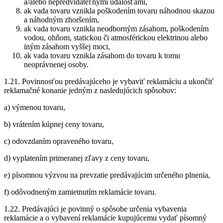
a/alebo nepredvídateľnými udalosťami,
ak vada tovaru vznikla poškodením tovaru náhodnou skazou
a náhodným zhoršením,
ak vada tovaru vznikla neodborným zásahom, poškodením
vodou, ohňom, statickou či atmosférickou elektrinou alebo
iným zásahom vyššej moci,
ak vada tovaru vznikla zásahom do tovaru k tomu
neoprávnenej osoby.
1.21. Povinnosťou predávajúceho je vybaviť reklamáciu a ukončiť
reklamačné konanie jedným z nasledujúcich spôsobov:
a) výmenou tovaru,
b) vrátením kúpnej ceny tovaru,
c) odovzdaním opraveného tovaru,
d) vyplatením primeranej zľavy z ceny tovaru,
e) písomnou výzvou na prevzatie predávajúcim určeného plnenia,
f) odôvodneným zamietnutím reklamácie tovaru.
1.22. Predávajúci je povinný o spôsobe určenia vybavenia
reklamácie a o vybavení reklamácie kupujúcemu vydať písomný