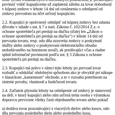
povinný vrátiť kupujúcemu už zaplatenú zálohu za tovar dohodnutý
v kúpnej zmluve v lehote 14 dní od oznámenia o odstúpení od
zmluvy prevodom na účet určený kupujúcim.
2.2. Kupujúci je oprávnený odstúpiť od kúpnej zmluvy bez udania
dôvodu v súlade s ust. § 7 a nasl. Zákona č. 102/2014 Z.z. o
ochrane spotrebiteľa pri predaji na diaľku (ďalej len
„
Zákon o
ochrane spotrebiteľa pri predaji na diaľku“) v lehote 14 dní od
prevzatia tovaru, resp. odo dňa uzavretia zmluvy o poskytnutí
služby alebo zmluvy o poskytovaní elektronického obsahu
nedodávaného na hmotnom nosiči, ak predávajúci včas a riadne
splnil informačné povinnosti podľa ust. § 3 Zákona o ochrane
spotrebiteľa pri predaji na diaľku.
2.3. Kupujúci má právo v rámci tejto lehoty po prevzatí tovar
rozbaliť a odskúšať obdobným spôsobom ako je obvyklé pri nákupe
v klasickom „kamennom“ obchode, a to v rozsahu potrebnom na
zistenie povahy, vlastností a funkčnosti tovaru.
2.4. Začiatok plynutia lehoty na odstúpenie od zmluvy je stanovený
na deň, v ktorý kupujúci alebo ním určená tretia osoba s výnimkou
dopravcu prevezme všetky časti objednaného tovaru alebo pokiaľ
a) dodáva tovar pozostávajúci z viacerých dielov alebo kusov, odo
dňa prevzatia posledného dielu alebo posledného kusu,