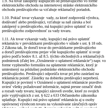
1.9. Na tovar zakúpený kupujúcim od predávajúceho vo forme
elektronického obchodu na internetovej stránke elektronického
obchodu predávajúceho sa vzťahuje reklamačný poriadok.
1.10. Pokiaľ tovar vykazuje vady, za ktoré zodpovedá výrobca,
dodávateľ alebo predávajúci, vzťahuje sa naň záruka a bol
zakúpený u predávajúceho, má kupujúci právo uplatniť si u
predávajúceho zodpovednosť za vady tovaru.
1.11. Ak tovar vykazuje vady, kupujúci má právo uplatniť
reklamáciu v prevádzkarni predávajúceho v súlade s ust. § 18 ods.
2 Zákona tak, že doručí tovar do prevádzkarne predávajúceho
a doručí predávajúcemu prejav vôle kupujúceho uplatniť si svoje
právo podľa bodov 8.1. až 8.5. týchto obchodných a reklamačných
podmienok (ďalej len „Oznámenie o uplatnení reklamácie“) napr. vo
forme vyplneného formulára na uplatnenie reklamácie, ktorý je
umiestnený na príslušnej podstránke elektronického obchodu
predávajúceho. Predávajúci odporúča tovar pri jeho zasielaní na
reklamáciu poistiť. Zásielky na dobierku predávajúci nepreberá.
Kupujúci je povinný v Oznámení o uplatnení reklamácie pravdivo
uviesť všetky požadované informácie, najmä presne označiť druh
a rozsah vady tovaru; kupujúci zároveň uvedie, ktoré zo svojich
práv vyplývajúcich z ust. § 622 a 633 Občianskeho zákonníka
uplatňuje. Kupujúci má právo uplatniť reklamáciu aj u osoby
oprávnenej výrobcom tovaru na vykonávanie záručných opráv