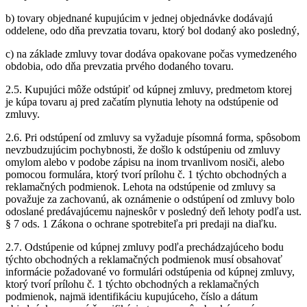
b) tovary objednané kupujúcim v jednej objednávke dodávajú
oddelene, odo dňa prevzatia tovaru, ktorý bol dodaný ako posledný,
c) na základe zmluvy tovar dodáva opakovane počas vymedzeného
obdobia, odo dňa prevzatia prvého dodaného tovaru.
2.5. Kupujúci môže odstúpiť od kúpnej zmluvy, predmetom ktorej
je kúpa tovaru aj pred začatím plynutia lehoty na odstúpenie od
zmluvy.
2.6. Pri odstúpení od zmluvy sa vyžaduje písomná forma, spôsobom
nevzbudzujúcim pochybnosti, že došlo k odstúpeniu od zmluvy
omylom alebo v podobe zápisu na inom trvanlivom nosiči, alebo
pomocou formulára, ktorý tvorí prílohu č. 1 týchto obchodných a
reklamačných podmienok. Lehota na odstúpenie od zmluvy sa
považuje za zachovanú, ak oznámenie o odstúpení od zmluvy bolo
odoslané predávajúcemu najneskôr v posledný deň lehoty podľa ust.
§ 7 ods. 1 Zákona o ochrane spotrebiteľa pri predaji na diaľku.
2.7. Odstúpenie od kúpnej zmluvy podľa prechádzajúceho bodu
týchto obchodných a reklamačných podmienok musí obsahovať
informácie požadované vo formulári odstúpenia od kúpnej zmluvy,
ktorý tvorí prílohu č. 1 týchto obchodných a reklamačných
podmienok, najmä identifikáciu kupujúceho, číslo a dátum