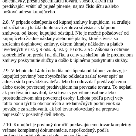
objednávky, presnú špecifikáciu tovaru, spôsob, akým má
predávajúci vrátiť už prijaté plnenie, najmä číslo účtu a/alebo
poštovú adresu kupujúceho.
2.8. V prípade odstúpenia od kúpnej zmluvy kupujúcim, sa zrušuje
od začiatku aj každá doplnková zmluva súvisiaca s kúpnou
zmluvou, od ktorej kupujúci odstúpil. Nie je možné požadovať od
kupujúceho žiadne náklady alebo iné platby, ktoré súvisia so
zrušením doplnkovej zmluvy, okrem úhrady nákladov a platieb
uvedených v ust. § 9 ods. 3, ust. § 10 ods. 3 a 5 Zákona o ochrane
spotrebiteľa pri predaji na diaľku a ceny za službu, ak je predmetom
zmluvy poskytnutie služby a došlo k úplnému poskytnutiu služby.
2.9. V lehote do 14 dní odo dňa odstúpenia od kúpnej zmluvy, je
kupujúci povinný bez zbytočného odkladu zaslať tovar späť na
adresu sídla prevádzkovateľa alebo ho odovzdať predávajúcemu
alebo osobe poverenej predávajúcim na prevzatie tovaru. To neplatí,
ak predávajúci navrhol, že si tovar vyzdvihne osobne alebo
prostredníctvom ním poverenej osoby. Lehota podľa prvej vety
tohto bodu týchto obchodných a reklamačných podmienok sa
považuje za zachovanú, ak bol tovar odovzdaný na prepravu
najneskôr v posledný deň lehoty.
2.10. Kupujúci je povinný doručiť predávajúcemu tovar kompletný
vrátane kompletnej dokumentácie, nepoškodený, podľa
možnosti v originálnom obale a nepoužívaný.