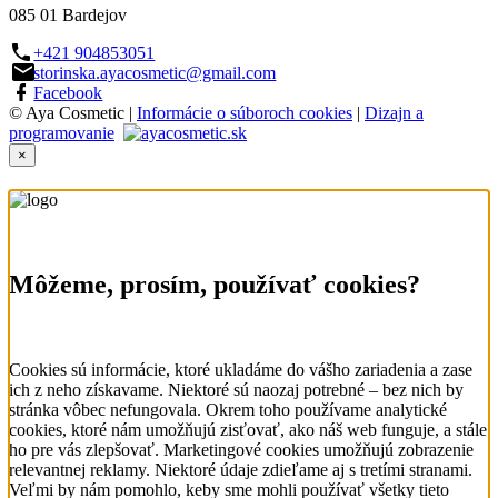
085 01 Bardejov
+421 904853051
storinska.ayacosmetic@gmail.com
Facebook
© Aya Cosmetic |
Informácie o súboroch cookies
|
Dizajn a
programovanie
×
Môžeme, prosím, používať cookies?
Cookies sú informácie, ktoré ukladáme do vášho zariadenia a zase
ich z neho získavame. Niektoré sú naozaj potrebné – bez nich by
stránka vôbec nefungovala. Okrem toho používame analytické
cookies, ktoré nám umožňujú zisťovať, ako náš web funguje, a stále
ho pre vás zlepšovať. Marketingové cookies umožňujú zobrazenie
relevantnej reklamy. Niektoré údaje zdieľame aj s tretími stranami.
Veľmi by nám pomohlo, keby sme mohli používať všetky tieto