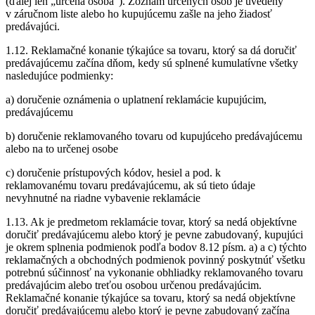
(ďalej len „určená osoba“). Zoznam určených osôb je uvedený
v záručnom liste alebo ho kupujúcemu zašle na jeho žiadosť
predávajúci.
1.12. Reklamačné konanie týkajúce sa tovaru, ktorý sa dá doručiť
predávajúcemu začína dňom, kedy sú splnené kumulatívne všetky
nasledujúce podmienky:
a) doručenie oznámenia o uplatnení reklamácie kupujúcim,
predávajúcemu
b) doručenie reklamovaného tovaru od kupujúceho predávajúcemu
alebo na to určenej osobe
c) doručenie prístupových kódov, hesiel a pod. k
reklamovanému tovaru predávajúcemu, ak sú tieto údaje
nevyhnutné na riadne vybavenie reklamácie
1.13. Ak je predmetom reklamácie tovar, ktorý sa nedá objektívne
doručiť predávajúcemu alebo ktorý je pevne zabudovaný, kupujúci
je okrem splnenia podmienok podľa bodov 8.12 písm. a) a c) týchto
reklamačných a obchodných podmienok povinný poskytnúť všetku
potrebnú súčinnosť na vykonanie obhliadky reklamovaného tovaru
predávajúcim alebo treťou osobou určenou predávajúcim.
Reklamačné konanie týkajúce sa tovaru, ktorý sa nedá objektívne
doručiť predávajúcemu alebo ktorý je pevne zabudovaný začína