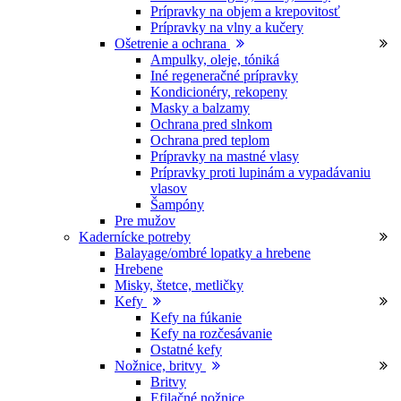
Prípravky na objem a krepovitosť
Prípravky na vlny a kučery
Ošetrenie a ochrana
Ampulky, oleje, tóniká
Iné regeneračné prípravky
Kondicionéry, rekopeny
Masky a balzamy
Ochrana pred slnkom
Ochrana pred teplom
Prípravky na mastné vlasy
Prípravky proti lupinám a vypadávaniu
vlasov
Šampóny
Pre mužov
Kadernícke potreby
Balayage/ombré lopatky a hrebene
Hrebene
Misky, štetce, metličky
Kefy
Kefy na fúkanie
Kefy na rozčesávanie
Ostatné kefy
Nožnice, britvy
Britvy
Efilačné nožnice