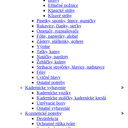
Britvy
Efilačné nožnice
Klasické strihy
Kĺzavé strihy
Pinetky, sponky, štipce, gumičky
Rukavice, čiapky, sieťky
Ometače, rozprašovače
Fólie, papieriky, alobal
Zástery, pláštenky, goliere
Výplne
Tašky, kapsy
Natáčky, papiloty
Žehličky, kulmy
Strihacie strojčeky, hlavice, nadstavce
Fény
Cvičné hlavy
Ostatné potreby
Kadernícke vybavenie
Kadernícke vozíky
Kadernícke stoličky, kadernícke kreslá
Umývacie boxy
Ostatné vybavenie
Kozmetické potreby
Dezinfekcia
Ochranné rúška tváre