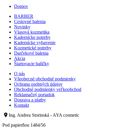
Domov
BARBER
Cestovné balenia
Novinky
Vlasová kozmetika
Kadernícke potreby
Kadernícke vybavenie
Kozmetické potreby
Darčekové balenia
Akcia
Štartovacie balíčky
O nás
Všeobecné obchodné podmienky
Ochrana osobných údajov
Obchodné podmienky veľkoobchod
Reklamačný poriadok
Doprava a platby
Kontakt
Ing. Andrea Storinská - AYA cosmetic
Pod papierňou 1484/56