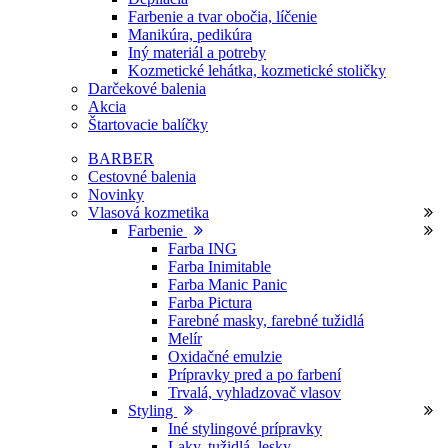
Farbenie a tvar obočia, líčenie
Manikúra, pedikúra
Iný materiál a potreby
Kozmetické lehátka, kozmetické stoličky
Darčekové balenia
Akcia
Štartovacie balíčky
BARBER
Cestovné balenia
Novinky
Vlasová kozmetika
Farbenie
Farba ING
Farba Inimitable
Farba Manic Panic
Farba Pictura
Farebné masky, farebné tužidlá
Melír
Oxidačné emulzie
Prípravky pred a po farbení
Trvalá, vyhladzovač vlasov
Styling
Iné stylingové prípravky
Laky, tužidlá, lesky