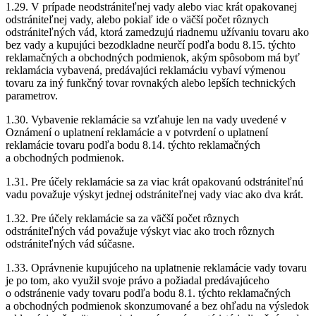
1.29. V prípade neodstrániteľnej vady alebo viac krát opakovanej
odstrániteľnej vady, alebo pokiaľ ide o väčší počet rôznych
odstrániteľných vád, ktorá zamedzujú riadnemu užívaniu tovaru ako
bez vady a kupujúci bezodkladne neurčí podľa bodu 8.15. týchto
reklamačných a obchodných podmienok, akým spôsobom má byť
reklamácia vybavená, predávajúci reklamáciu vybaví výmenou
tovaru za iný funkčný tovar rovnakých alebo lepších technických
parametrov.
1.30. Vybavenie reklamácie sa vzťahuje len na vady uvedené v
Oznámení o uplatnení reklamácie a v potvrdení o uplatnení
reklamácie tovaru podľa bodu 8.14. týchto reklamačných
a obchodných podmienok.
1.31. Pre účely reklamácie sa za viac krát opakovanú odstrániteľnú
vadu považuje výskyt jednej odstrániteľnej vady viac ako dva krát.
1.32. Pre účely reklamácie sa za väčší počet rôznych
odstrániteľných vád považuje výskyt viac ako troch rôznych
odstrániteľných vád súčasne.
1.33. Oprávnenie kupujúceho na uplatnenie reklamácie vady tovaru
je po tom, ako využil svoje právo a požiadal predávajúceho
o odstránenie vady tovaru podľa bodu 8.1. týchto reklamačných
a obchodných podmienok skonzumované a bez ohľadu na výsledok