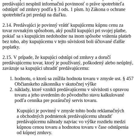
predávajúci nesplnil informačnú povinnosť o práve spotrebiteľa
odstúpiť od zmluvy podľa § 3 ods. 1 písm. h) Zákona o ochrane
spotrebiteľa pri predaji na diaľku.
2.14. Predávajúci je povinný vrátiť kupujúcemu kúpnu cenu za
tovar rovnakým spôsobom, aký použil kupujúci pri svojej platbe,
pokiaľ sa s kupujúcim nedohodne na inom spôsobe vrátenia platieb
bez toho, aby kupujúcemu v tejto súvislosti boli účtované ďalšie
poplatky.
2.15. V prípade, že kupujúci odstúpi od zmluvy a doručí
predávajúcemu tovar, ktorý je používaný, poškodený alebo neúplný,
zaväzuje sa kupujúci uhradiť predávajúcemu:
hodnotu, o ktorú sa znížila hodnota tovaru v zmysle ust. § 457
Občianskeho zákonníka v skutočnej výške
náklady, ktoré vznikli predávajúcemu v súvislosti s opravou
tovaru a jeho uvedením do pôvodného stavu kalkulované
podľa cenníka pre pozáručný servis tovaru.
Kupujúci je povinný v zmysle tohto bodu reklamačných
a obchodných podmienok predávajúcemu uhradiť
predávajúcemu náhrady najviac vo výške rozdielu medzi
kúpnou cenou tovaru a hodnotou tovaru v čase odstúpenia
od kúpnej zmluvy.