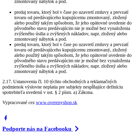
zmontovaný nábytok a pod.
predaj tovaru, ktorý bol v čase po uzavretí zmluvy a prevzatí
tovaru od predávajúceho kupujúcemu zmontovaný, zložený
alebo použitý takým spôsobom, že jeho opätovné uvedenie do
pôvodného stavu predávajúcim nie je možné bez vynaloženia
zvýšeného úsilia a zvýšených nákladov, napr. zložený alebo
zmontovaný nábytok a pod.
predaj tovaru, ktorý bol v čase po uzavretí zmluvy a prevzatí
tovaru od predávajúceho kupujúcemu zmontovaný, zložený
alebo použitý takým spôsobom, že jeho opätovné uvedenie do
pôvodného stavu predávajúcim nie je možné bez vynaloženia
zvýšeného úsilia a zvýšených nákladov, napr. zložený alebo
zmontovaný nábytok a pod.
2.17. Ustanovenia čl. 10 týchto obchodných a reklamačných
podmienok výslovne neplatia pre subjekty nespĺňajúce definíciu
spotrebiteľa uvedenú v ust. § 2 písm. a) Zákona.
Vypracované cez
www.overenyshop.sk
Podporte nás na Facebooku