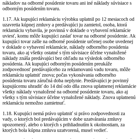
nákladov na odborné posúdenie tovaru ani iné náklady súvisiace s
odborným posúdením tovaru.
1.17. Ak kupujúci reklamáciu výrobku uplatnil po 12 mesiacoch od
uzavretia kúpnej zmluvy a predávajúci ju zamietol, osoba, ktorá
reklamáciu vybavila, je povinná v doklade o vybavení reklamácie
uviesť, komu môže kupujúci zaslať tovar na odborné posúdenie. Ak
kupujúci tovar zašle na odborné posúdenie určenej osobe uvedenej
v doklade o vybavení reklamácie, náklady odborného posúdenia
tovaru, ako aj všetky ostatné s tým súvisiace účelne vynaložené
náklady znáša predávajúci bez ohľadu na výsledok odborného
posúdenia. Ak kupujúci odborným posúdením preukáže
zodpovednosť predávajúceho za reklamovanú vadu tovaru, môže
reklamáciu uplatniť znova; počas vykonávania odborného
posúdenia tovaru záručná doba neplynie. Predávajúci je povinný
kupujúcemu uhradiť do 14 dní odo dňa znova uplatnenej reklamácie
všetky náklady vynaložené na odborné posúdenie tovaru, ako aj
všetky s tým súvisiace účelne vynaložené náklady. Znova uplatnenú
reklamáciu nemožno zamietnuť.
1.18. Kupujúci nemá právo uplatniť si právo zodpovednosti za
vady, o ktorých bol predávajúcim v dobe uzatvárania zmluvy
upozornený, alebo o ktorých s prihliadnutím k okolnostiam, za
ktorých bola kúpna zmluva uzatvorená, musel vedieť.