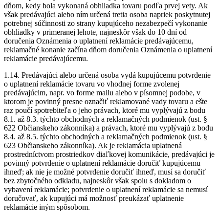
dňom, kedy bola vykonaná obhliadka tovaru podľa prvej vety. Ak
však predávajúci alebo ním určená tretia osoba napriek poskytnutej
potrebnej súčinnosti zo strany kupujúceho nezabezpečí vykonanie
obhliadky v primeranej lehote, najneskôr však do 10 dní od
doručenia Oznámenia o uplatnení reklamácie predávajúcemu,
reklamačné konanie začína dňom doručenia Oznámenia o uplatnení
reklamácie predávajúcemu.
1.14. Predávajúci alebo určená osoba vydá kupujúcemu potvrdenie
o uplatnení reklamácie tovaru vo vhodnej forme zvolenej
predávajúcim, napr. vo forme mailu alebo v písomnej podobe, v
ktorom je povinný presne označiť reklamované vady tovaru a ešte
raz poučí spotrebiteľa o jeho právach, ktoré mu vyplývajú z bodu
8.1. až 8.3. týchto obchodných a reklamačných podmienok (ust. §
622 Občianskeho zákonníka) a právach, ktoré mu vyplývajú z bodu
8.4. až 8.5. týchto obchodných a reklamačných podmienok (ust. §
623 Občianskeho zákonníka). Ak je reklamácia uplatnená
prostredníctvom prostriedkov diaľkovej komunikácie, predávajúci je
povinný potvrdenie o uplatnení reklamácie doručiť kupujúcemu
ihneď; ak nie je možné potvrdenie doručiť ihneď, musí sa doručiť
bez zbytočného odkladu, najneskôr však spolu s dokladom o
vybavení reklamácie; potvrdenie o uplatnení reklamácie sa nemusí
doručovať, ak kupujúci má možnosť preukázať uplatnenie
reklamácie iným spôsobom.