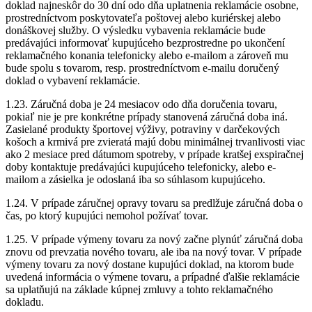
doklad najneskôr do 30 dní odo dňa uplatnenia reklamácie osobne,
prostredníctvom poskytovateľa poštovej alebo kuriérskej alebo
donáškovej služby. O výsledku vybavenia reklamácie bude
predávajúci informovať kupujúceho bezprostredne po ukončení
reklamačného konania telefonicky alebo e-mailom a zároveň mu
bude spolu s tovarom, resp. prostredníctvom e-mailu doručený
doklad o vybavení reklamácie.
1.23. Záručná doba je 24 mesiacov odo dňa doručenia tovaru,
pokiaľ nie je pre konkrétne prípady stanovená záručná doba iná.
Zasielané produkty športovej výživy, potraviny v darčekových
košoch a krmivá pre zvieratá majú dobu minimálnej trvanlivosti viac
ako 2 mesiace pred dátumom spotreby, v prípade kratšej exspiračnej
doby kontaktuje predávajúci kupujúceho telefonicky, alebo e-
mailom a zásielka je odoslaná iba so súhlasom kupujúceho.
1.24. V prípade záručnej opravy tovaru sa predlžuje záručná doba o
čas, po ktorý kupujúci nemohol požívať tovar.
1.25. V prípade výmeny tovaru za nový začne plynúť záručná doba
znovu od prevzatia nového tovaru, ale iba na nový tovar. V prípade
výmeny tovaru za nový dostane kupujúci doklad, na ktorom bude
uvedená informácia o výmene tovaru, a prípadné ďalšie reklamácie
sa uplatňujú na základe kúpnej zmluvy a tohto reklamačného
dokladu.