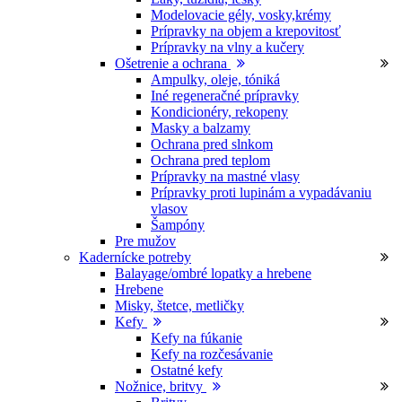
Modelovacie gély, vosky,krémy
Prípravky na objem a krepovitosť
Prípravky na vlny a kučery
Ošetrenie a ochrana
Ampulky, oleje, tóniká
Iné regeneračné prípravky
Kondicionéry, rekopeny
Masky a balzamy
Ochrana pred slnkom
Ochrana pred teplom
Prípravky na mastné vlasy
Prípravky proti lupinám a vypadávaniu
vlasov
Šampóny
Pre mužov
Kadernícke potreby
Balayage/ombré lopatky a hrebene
Hrebene
Misky, štetce, metličky
Kefy
Kefy na fúkanie
Kefy na rozčesávanie
Ostatné kefy
Nožnice, britvy