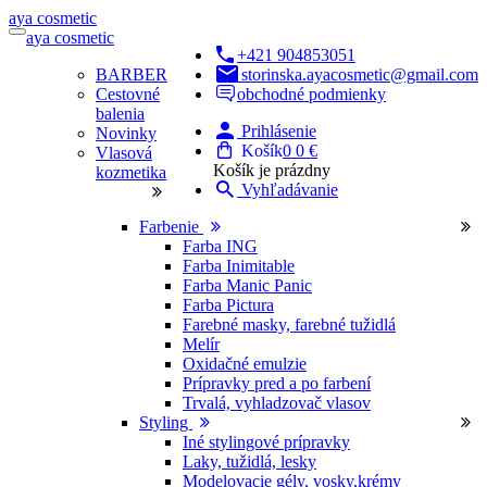
a
ya
c
osmetic
a
ya
c
osmetic
+421 904853051
BARBER
storinska.ayacosmetic@gmail.com
Cestovné
obchodné podmienky
balenia
Prihlásenie
Novinky
Košík
0
0 €
Vlasová
Košík je prázdny
kozmetika
Vyhľadávanie
Farbenie
Farba ING
Farba Inimitable
Farba Manic Panic
Farba Pictura
Farebné masky, farebné tužidlá
Melír
Oxidačné emulzie
Prípravky pred a po farbení
Trvalá, vyhladzovač vlasov
Styling
Iné stylingové prípravky
Laky, tužidlá, lesky
Modelovacie gély, vosky,krémy