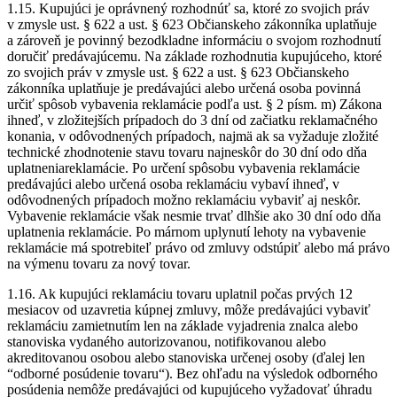
1.15. Kupujúci je oprávnený rozhodnúť sa, ktoré zo svojich práv
v zmysle ust. § 622 a ust. § 623 Občianskeho zákonníka uplatňuje
a zároveň je povinný bezodkladne informáciu o svojom rozhodnutí
doručiť predávajúcemu. Na základe rozhodnutia kupujúceho, ktoré
zo svojich práv v zmysle ust. § 622 a ust. § 623 Občianskeho
zákonníka uplatňuje je predávajúci alebo určená osoba povinná
určiť spôsob vybavenia reklamácie podľa ust. § 2 písm. m) Zákona
ihneď, v zložitejších prípadoch do 3 dní od začiatku reklamačného
konania, v odôvodnených prípadoch, najmä ak sa vyžaduje zložité
technické zhodnotenie stavu tovaru najneskôr do 30 dní odo dňa
uplatneniareklamácie. Po určení spôsobu vybavenia reklamácie
predávajúci alebo určená osoba reklamáciu vybaví ihneď, v
odôvodnených prípadoch možno reklamáciu vybaviť aj neskôr.
Vybavenie reklamácie však nesmie trvať dlhšie ako 30 dní odo dňa
uplatnenia reklamácie. Po márnom uplynutí lehoty na vybavenie
reklamácie má spotrebiteľ právo od zmluvy odstúpiť alebo má právo
na výmenu tovaru za nový tovar.
1.16. Ak kupujúci reklamáciu tovaru uplatnil počas prvých 12
mesiacov od uzavretia kúpnej zmluvy, môže predávajúci vybaviť
reklamáciu zamietnutím len na základe vyjadrenia znalca alebo
stanoviska vydaného autorizovanou, notifikovanou alebo
akreditovanou osobou alebo stanoviska určenej osoby (ďalej len
“odborné posúdenie tovaru“). Bez ohľadu na výsledok odborného
posúdenia nemôže predávajúci od kupujúceho vyžadovať úhradu