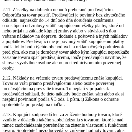
2.11. Zásielky na dobierku nebudú preberané predávajúcim.
Odporúča sa tovar poistiť. Predávajúci je povinný bez zbytočného
odkladu, najneskôr do 14 dní odo dňa doručenia oznámenia
o odstúpení od zmluvy vrátiť kupujúcemu všetky platby, ktoré od
neho prijal na základe kúpnej zmluvy alebo v súvislosti s ňou
vrátane nákladov na dopravu, dodanie a poštovné a iných nákladov
a poplatkov. Predávajúci nie je povinný vrátiť kupujúcemu platby
podľa tohto bodu týchto obchodných a reklamačných podmienok
pred tým, ako mu je doručený tovar alebo kým kupujúci nepreukáže
zaslanie tovaru späť predávajúcemu, ibaže predávajúci navrhne, že
si tovar vyzdvihne osobne alebo prostredníctvom ním poverenej
osoby.
2.12. Náklady na vrátenie tovaru predávajúcemu znáša kupujúci.
Tovar sa vráti priamo predávajúcemu alebo osobe poverenej
predávajúcim na prevzatie tovaru. To neplatí v prípade ak
predávajúci súhlasil, že tieto náklady bude znášať sám alebo ak si
nesplnil povinnosť podľa § 3 ods. 1 písm. i) Zákona o ochrane
spotrebiteľa pri predaji na diaľku.
2.13. Kupujúci zodpovedá len za zníženie hodnoty tovaru, ktoré
vzniklo v dôsledku takého zaobchádzania s tovarom, ktoré je nad
rámec zaobchádzania potrebného na zistenie vlastností a funkčnosti
tovaru. Spotrebiteľ nezodpovedá za zníženie hodnoty tovaru, ak si