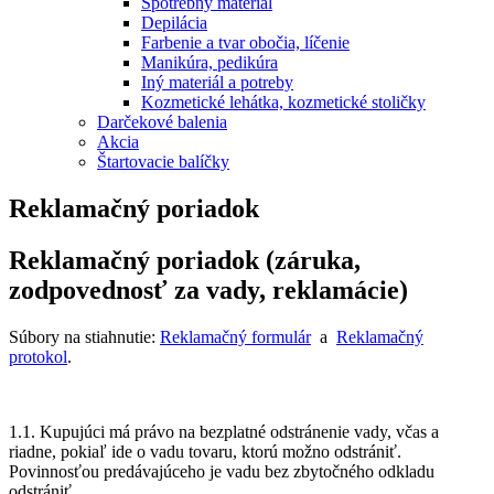
Spotrebný materiál
Depilácia
Farbenie a tvar obočia, líčenie
Manikúra, pedikúra
Iný materiál a potreby
Kozmetické lehátka, kozmetické stoličky
Darčekové balenia
Akcia
Štartovacie balíčky
Reklamačný poriadok
Reklamačný poriadok (záruka,
zodpovednosť za vady, reklamácie)
Súbory na stiahnutie:
Reklamačný formulár
a
Reklamačný
protokol
.
1.1. Kupujúci má právo na bezplatné odstránenie vady, včas a
riadne, pokiaľ ide o vadu tovaru, ktorú možno odstrániť.
Povinnosťou predávajúceho je vadu bez zbytočného odkladu
odstrániť.