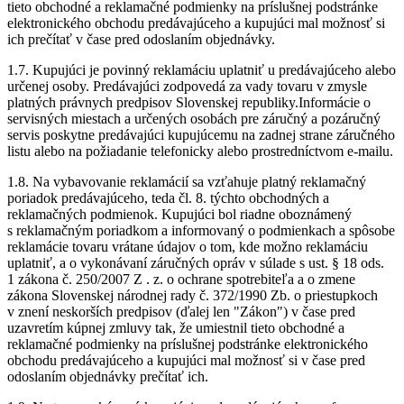
tieto obchodné a reklamačné podmienky na príslušnej podstránke
elektronického obchodu predávajúceho a kupujúci mal možnosť si
ich prečítať v čase pred odoslaním objednávky.
1.7. Kupujúci je povinný reklamáciu uplatniť u predávajúceho alebo
určenej osoby. Predávajúci zodpovedá za vady tovaru v zmysle
platných právnych predpisov Slovenskej republiky.Informácie o
servisných miestach a určených osobách pre záručný a pozáručný
servis poskytne predávajúci kupujúcemu na zadnej strane záručného
listu alebo na požiadanie telefonicky alebo prostredníctvom e-mailu.
1.8. Na vybavovanie reklamácií sa vzťahuje platný reklamačný
poriadok predávajúceho, teda čl. 8. týchto obchodných a
reklamačných podmienok. Kupujúci bol riadne oboznámený
s reklamačným poriadkom a informovaný o podmienkach a spôsobe
reklamácie tovaru vrátane údajov o tom, kde možno reklamáciu
uplatniť, a o vykonávaní záručných opráv v súlade s ust. § 18 ods.
1 zákona č. 250/2007 Z . z. o ochrane spotrebiteľa a o zmene
zákona Slovenskej národnej rady č. 372/1990 Zb. o priestupkoch
v znení neskorších predpisov (ďalej len "Zákon") v čase pred
uzavretím kúpnej zmluvy tak, že umiestnil tieto obchodné a
reklamačné podmienky na príslušnej podstránke elektronického
obchodu predávajúceho a kupujúci mal možnosť si v čase pred
odoslaním objednávky prečítať ich.