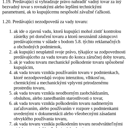
1.19. Predávajúci si vyhradzuje právo nahradiť vadný tovar za iný
bezvadný tovar s rovnakými alebo lepšími technickými
parametrami, ak to kupujúcemu nespôsobí závažné ťažkosti.
1.20. Predávajúci nezodpovedá za vady tovaru:
ak ide o zjavnú vadu, ktorú kupujúci mohol zistiť kontrolou
zásielky pri doručení tovaru a ktorú neoznámil zástupcovi
predávajúcemu v súlade s bodom 5.8. týchto reklamačných
a obchodných podmienok,
ak kupujúci neuplatnil svoje právo, týkajúce sa zodpovednosti
predávajúceho za vadu tovaru do konca záručnej doby tovaru,
ak je vadou tovaru mechanické poškodenie tovaru spôsobené
kupujúcim,
ak vada tovaru vznikla používaním tovaru v podmienkach,
ktoré nezodpovedajú svojou intenzitou, vlhkosťou,
chemickými a mechanickými vplyvmi prirodzenému
prostrediu tovaru,
ak vada tovaru vznikla neodborným zaobchádzaním,
obsluhou, alebo zanedbaním starostlivosti o tovar,
ak vada tovaru vznikla poškodením tovaru nadmerným
zaťažovaním, alebo používaním v rozpore s podmienkami
uvedenými v dokumentácii alebo všeobecnými zásadami
obvyklého používania tovaru,
ak vada tovaru vznikla poškodením tovaru neodvrátiteľnými