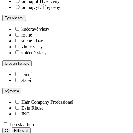
od najniĹľĹˇej ceny
od najvyĹˇĹˇej ceny
Typ vlasov
kučeravé vlasy
rovné
suché vlasy
vlnité vlasy
zničené vlasy
Úroveň fixácie
jemná
slabá
Výrobca
Hair Company Professional
Evin Rhose
ING
Len skladom
Filtrovať