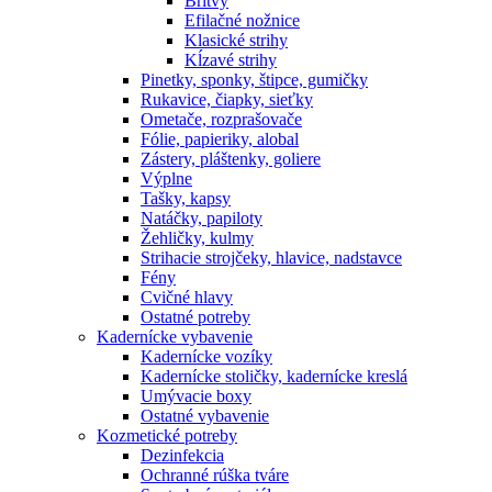
Britvy
Efilačné nožnice
Klasické strihy
Kĺzavé strihy
Pinetky, sponky, štipce, gumičky
Rukavice, čiapky, sieťky
Ometače, rozprašovače
Fólie, papieriky, alobal
Zástery, pláštenky, goliere
Výplne
Tašky, kapsy
Natáčky, papiloty
Žehličky, kulmy
Strihacie strojčeky, hlavice, nadstavce
Fény
Cvičné hlavy
Ostatné potreby
Kadernícke vybavenie
Kadernícke vozíky
Kadernícke stoličky, kadernícke kreslá
Umývacie boxy
Ostatné vybavenie
Kozmetické potreby
Dezinfekcia
Ochranné rúška tváre