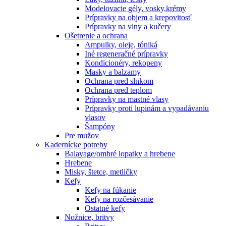
Modelovacie gély, vosky,krémy
Prípravky na objem a krepovitosť
Prípravky na vlny a kučery
Ošetrenie a ochrana
Ampulky, oleje, tóniká
Iné regeneračné prípravky
Kondicionéry, rekopeny
Masky a balzamy
Ochrana pred slnkom
Ochrana pred teplom
Prípravky na mastné vlasy
Prípravky proti lupinám a vypadávaniu
vlasov
Šampóny
Pre mužov
Kadernícke potreby
Balayage/ombré lopatky a hrebene
Hrebene
Misky, štetce, metličky
Kefy
Kefy na fúkanie
Kefy na rozčesávanie
Ostatné kefy
Nožnice, britvy