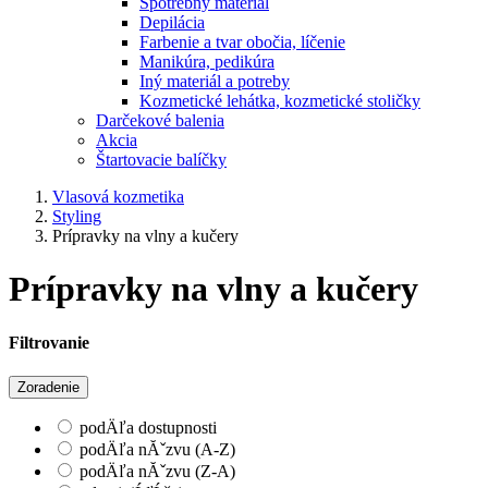
Spotrebný materiál
Depilácia
Farbenie a tvar obočia, líčenie
Manikúra, pedikúra
Iný materiál a potreby
Kozmetické lehátka, kozmetické stoličky
Darčekové balenia
Akcia
Štartovacie balíčky
Vlasová kozmetika
Styling
Prípravky na vlny a kučery
Prípravky na vlny a kučery
Filtrovanie
Zoradenie
podÄľa dostupnosti
podÄľa nĂˇzvu (A-Z)
podÄľa nĂˇzvu (Z-A)