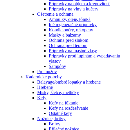
Prípravky na objem a krepovitosť
Prípravky na vlny a kučery
Ošetrenie a ochrana
Ampulky, oleje, tóniká
Iné regeneračné prípravky
Kondicionéry, rekopeny
Masky a balzamy
Ochrana pred slnkom
Ochrana pred teplom
Prípravky na mastné vlasy
Prípravky proti lupinám a vypadávaniu
vlasov
Šampóny
Pre mužov
Kadernícke potreby
Balayage/ombré lopatky a hrebene
Hrebene
Misky, štetce, metličky
Kefy
Kefy na fúkanie
Kefy na rozčesávanie
Ostatné kefy
Nožnice, britvy
Britvy
Efilačné nožnice