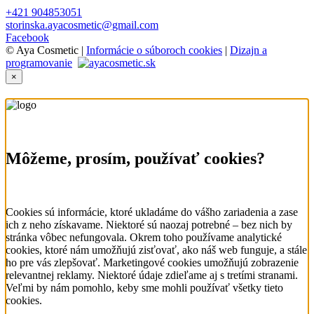
+421 904853051
storinska.ayacosmetic@gmail.com
Facebook
© Aya Cosmetic |
Informácie o súboroch cookies
|
Dizajn a
programovanie
×
Môžeme, prosím, používať cookies?
Cookies sú informácie, ktoré ukladáme do vášho zariadenia a zase
ich z neho získavame. Niektoré sú naozaj potrebné – bez nich by
stránka vôbec nefungovala. Okrem toho používame analytické
cookies, ktoré nám umožňujú zisťovať, ako náš web funguje, a stále
ho pre vás zlepšovať. Marketingové cookies umožňujú zobrazenie
relevantnej reklamy. Niektoré údaje zdieľame aj s tretími stranami.
Veľmi by nám pomohlo, keby sme mohli používať všetky tieto
cookies.