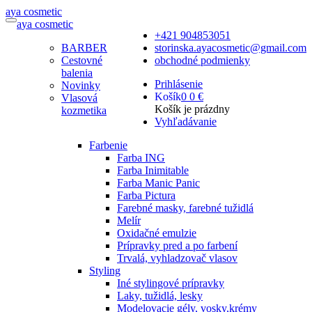
a
ya
c
osmetic
a
ya
c
osmetic
+421 904853051
BARBER
storinska.ayacosmetic@gmail.com
Cestovné
obchodné podmienky
balenia
Prihlásenie
Novinky
Košík
0
0 €
Vlasová
Košík je prázdny
kozmetika
Vyhľadávanie
Farbenie
Farba ING
Farba Inimitable
Farba Manic Panic
Farba Pictura
Farebné masky, farebné tužidlá
Melír
Oxidačné emulzie
Prípravky pred a po farbení
Trvalá, vyhladzovač vlasov
Styling
Iné stylingové prípravky
Laky, tužidlá, lesky
Modelovacie gély, vosky,krémy