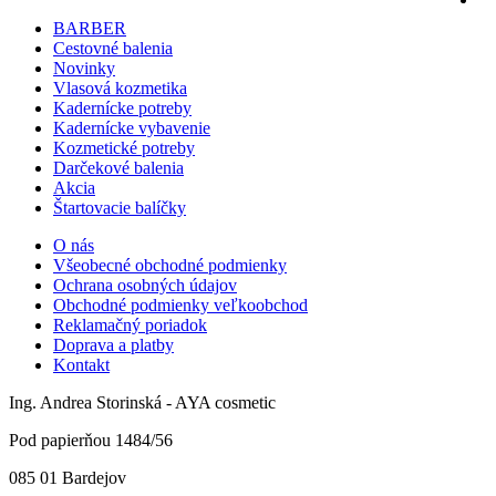
BARBER
Cestovné balenia
Novinky
Vlasová kozmetika
Kadernícke potreby
Kadernícke vybavenie
Kozmetické potreby
Darčekové balenia
Akcia
Štartovacie balíčky
O nás
Všeobecné obchodné podmienky
Ochrana osobných údajov
Obchodné podmienky veľkoobchod
Reklamačný poriadok
Doprava a platby
Kontakt
Ing. Andrea Storinská - AYA cosmetic
Pod papierňou 1484/56
085 01 Bardejov