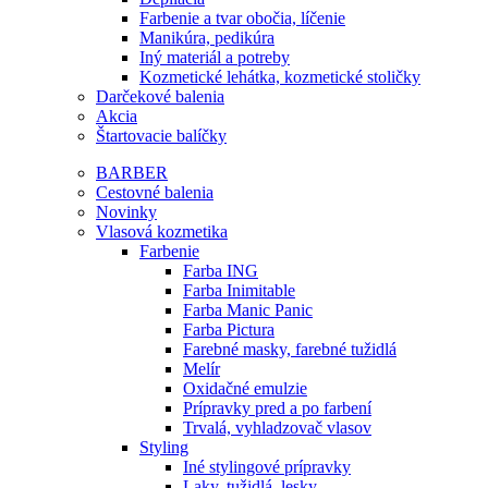
Farbenie a tvar obočia, líčenie
Manikúra, pedikúra
Iný materiál a potreby
Kozmetické lehátka, kozmetické stoličky
Darčekové balenia
Akcia
Štartovacie balíčky
BARBER
Cestovné balenia
Novinky
Vlasová kozmetika
Farbenie
Farba ING
Farba Inimitable
Farba Manic Panic
Farba Pictura
Farebné masky, farebné tužidlá
Melír
Oxidačné emulzie
Prípravky pred a po farbení
Trvalá, vyhladzovač vlasov
Styling
Iné stylingové prípravky
Laky, tužidlá, lesky