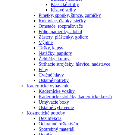
Klasické strihy
Kĺzavé strihy
Pinetky, sponky, štipce, gumičky
Rukavice, čiapky, sieťky
Ometače, rozprašovače
Fólie, papieriky, alobal
Zástery, pláštenky, goliere
Výplne
Tašky, kapsy
Natáčky, papiloty
Žehličky, kulmy
Strihacie strojčeky, hlavice, nadstavce
Fény
Cvičné hlavy
Ostatné potreby
Kadernícke vybavenie
Kadernícke vozíky
Kadernícke stoličky, kadernícke kreslá
Umývacie boxy
Ostatné vybavenie
Kozmetické potreby
Dezinfekcia
Ochranné rúška tváre
Spotrebný materiál
Depilácia