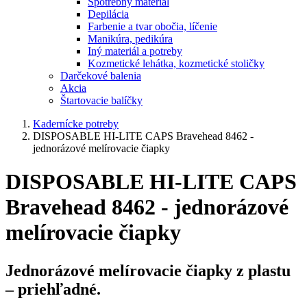
Spotrebný materiál
Depilácia
Farbenie a tvar obočia, líčenie
Manikúra, pedikúra
Iný materiál a potreby
Kozmetické lehátka, kozmetické stoličky
Darčekové balenia
Akcia
Štartovacie balíčky
Kadernícke potreby
DISPOSABLE HI-LITE CAPS Bravehead 8462 -
jednorázové melírovacie čiapky
DISPOSABLE HI-LITE CAPS
Bravehead 8462 - jednorázové
melírovacie čiapky
Jednorázové melírovacie čiapky z plastu
– priehľadné.