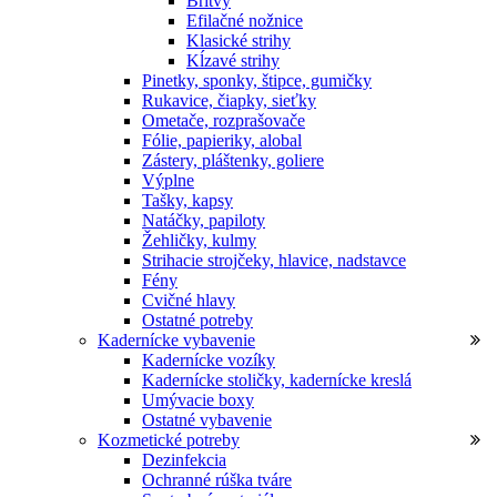
Britvy
Efilačné nožnice
Klasické strihy
Kĺzavé strihy
Pinetky, sponky, štipce, gumičky
Rukavice, čiapky, sieťky
Ometače, rozprašovače
Fólie, papieriky, alobal
Zástery, pláštenky, goliere
Výplne
Tašky, kapsy
Natáčky, papiloty
Žehličky, kulmy
Strihacie strojčeky, hlavice, nadstavce
Fény
Cvičné hlavy
Ostatné potreby
Kadernícke vybavenie
Kadernícke vozíky
Kadernícke stoličky, kadernícke kreslá
Umývacie boxy
Ostatné vybavenie
Kozmetické potreby
Dezinfekcia
Ochranné rúška tváre