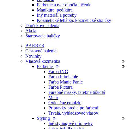
Farbenie a tvar obočia, líčenie
Manikúra, pedikúra
Iný materiál a potreby
Kozmetické lehátka, kozmetické stoličky
Darčekové balenia
Akcia
Štartovacie balíčky
BARBER
Cestovné balenia
Novinky
Vlasová kozmetika
Farbenie
Farba ING
Farba Inimitable
Farba Manic Panic
Farba Pictura
Farebné masky, farebné tužidlá
Melír
Oxidačné emulzie
Prípravky pred a po farbení
Trvalá, vyhladzovač vlasov
Styling
Iné stylingové prípravky
Laky, tužidlá, lesky