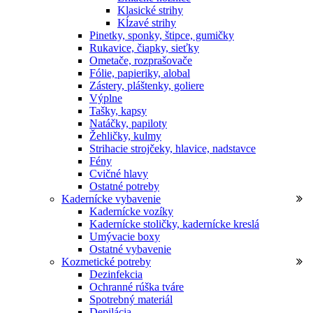
Klasické strihy
Kĺzavé strihy
Pinetky, sponky, štipce, gumičky
Rukavice, čiapky, sieťky
Ometače, rozprašovače
Fólie, papieriky, alobal
Zástery, pláštenky, goliere
Výplne
Tašky, kapsy
Natáčky, papiloty
Žehličky, kulmy
Strihacie strojčeky, hlavice, nadstavce
Fény
Cvičné hlavy
Ostatné potreby
Kadernícke vybavenie
Kadernícke vozíky
Kadernícke stoličky, kadernícke kreslá
Umývacie boxy
Ostatné vybavenie
Kozmetické potreby
Dezinfekcia
Ochranné rúška tváre
Spotrebný materiál
Depilácia