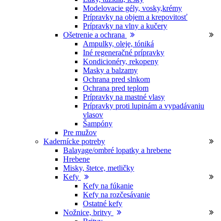
Modelovacie gély, vosky,krémy
Prípravky na objem a krepovitosť
Prípravky na vlny a kučery
Ošetrenie a ochrana
Ampulky, oleje, tóniká
Iné regeneračné prípravky
Kondicionéry, rekopeny
Masky a balzamy
Ochrana pred slnkom
Ochrana pred teplom
Prípravky na mastné vlasy
Prípravky proti lupinám a vypadávaniu
vlasov
Šampóny
Pre mužov
Kadernícke potreby
Balayage/ombré lopatky a hrebene
Hrebene
Misky, štetce, metličky
Kefy
Kefy na fúkanie
Kefy na rozčesávanie
Ostatné kefy
Nožnice, britvy