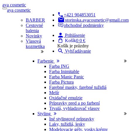
a
ya
c
osmetic
a
ya
c
osmetic
+421 904853051
BARBER
storinska.ayacosmetic@gmail.com
Cestovné
obchodné podmienky
balenia
Prihlásenie
Novinky
Košík
0
0 €
Vlasová
Košík je prázdny
kozmetika
Vyhľadávanie
Farbenie
Farba ING
Farba Inimitable
Farba Manic Panic
Farba Pictura
Farebné masky, farebné tužidlá
Melír
Oxidačné emulzie
Prípravky pred a po farbení
Trvalá, vyhladzovač vlasov
Styling
Iné stylingové prípravky
Laky, tužidlá, lesky
Modelovacie gély, vosky,krémy