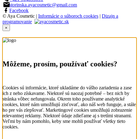
storinska.ayacosmetic@gmail.com
Facebook
© Aya Cosmetic |
Informácie o súboroch cookies
|
Dizajn a
programovanie
×
Môžeme, prosím, používať cookies?
Cookies sú informácie, ktoré ukladáme do vášho zariadenia a zase
ich z neho získavame. Niektoré sú naozaj potrebné – bez nich by
stránka vôbec nefungovala. Okrem toho používame analytické
cookies, ktoré nám umožňujú zisťovať, ako náš web funguje, a stále
ho pre vás zlepšovať. Marketingové cookies umožňujú zobrazenie
relevantnej reklamy. Niektoré údaje zdieľame aj s tretími stranami.
Veľmi by nám pomohlo, keby sme mohli používať všetky tieto
cookies.