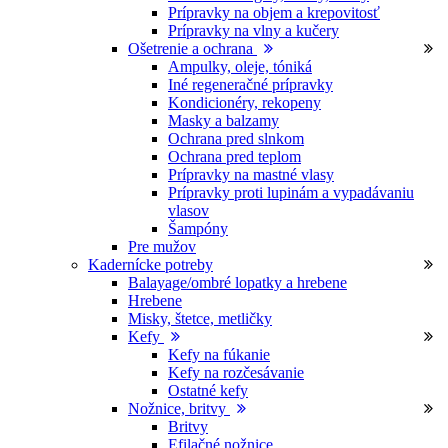
Prípravky na objem a krepovitosť
Prípravky na vlny a kučery
Ošetrenie a ochrana
Ampulky, oleje, tóniká
Iné regeneračné prípravky
Kondicionéry, rekopeny
Masky a balzamy
Ochrana pred slnkom
Ochrana pred teplom
Prípravky na mastné vlasy
Prípravky proti lupinám a vypadávaniu
vlasov
Šampóny
Pre mužov
Kadernícke potreby
Balayage/ombré lopatky a hrebene
Hrebene
Misky, štetce, metličky
Kefy
Kefy na fúkanie
Kefy na rozčesávanie
Ostatné kefy
Nožnice, britvy
Britvy
Efilačné nožnice