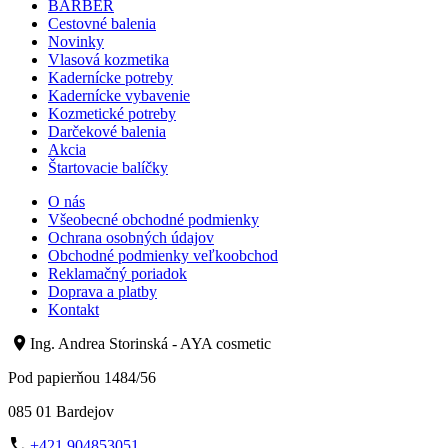
BARBER
Cestovné balenia
Novinky
Vlasová kozmetika
Kadernícke potreby
Kadernícke vybavenie
Kozmetické potreby
Darčekové balenia
Akcia
Štartovacie balíčky
O nás
Všeobecné obchodné podmienky
Ochrana osobných údajov
Obchodné podmienky veľkoobchod
Reklamačný poriadok
Doprava a platby
Kontakt
Ing. Andrea Storinská - AYA cosmetic
Pod papierňou 1484/56
085 01 Bardejov
+421 904853051