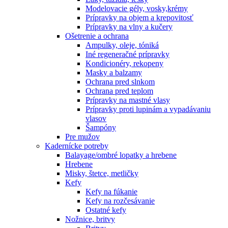
Modelovacie gély, vosky,krémy
Prípravky na objem a krepovitosť
Prípravky na vlny a kučery
Ošetrenie a ochrana
Ampulky, oleje, tóniká
Iné regeneračné prípravky
Kondicionéry, rekopeny
Masky a balzamy
Ochrana pred slnkom
Ochrana pred teplom
Prípravky na mastné vlasy
Prípravky proti lupinám a vypadávaniu
vlasov
Šampóny
Pre mužov
Kadernícke potreby
Balayage/ombré lopatky a hrebene
Hrebene
Misky, štetce, metličky
Kefy
Kefy na fúkanie
Kefy na rozčesávanie
Ostatné kefy
Nožnice, britvy