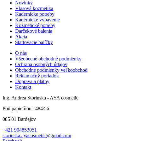
Novinky
Vlasová kozmetika
Kadernícke potreby
Kadernícke vybavenie
Kozmetické potreby
Darčekové balenia
Akcia
Štartovacie balíčky
O nás
Všeobecné obchodné podmienky
Ochrana osobných údajov
Obchodné podmienky veľkoobchod
Reklamačný poriadok
Doprava a platby
Kontakt
Ing. Andrea Storinská - AYA cosmetic
Pod papierňou 1484/56
085 01 Bardejov
+421 904853051
storinska.ayacosmetic@gmail.com