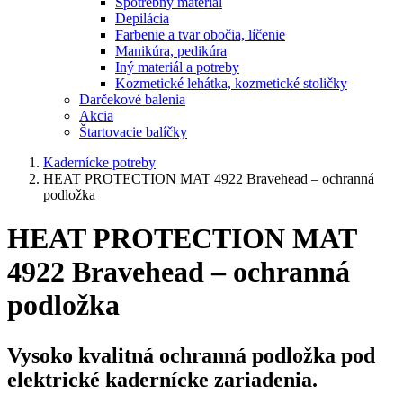
Spotrebný materiál
Depilácia
Farbenie a tvar obočia, líčenie
Manikúra, pedikúra
Iný materiál a potreby
Kozmetické lehátka, kozmetické stoličky
Darčekové balenia
Akcia
Štartovacie balíčky
Kadernícke potreby
HEAT PROTECTION MAT 4922 Bravehead – ochranná
podložka
HEAT PROTECTION MAT
4922 Bravehead – ochranná
podložka
Vysoko kvalitná ochranná podložka pod
elektrické kadernícke zariadenia.