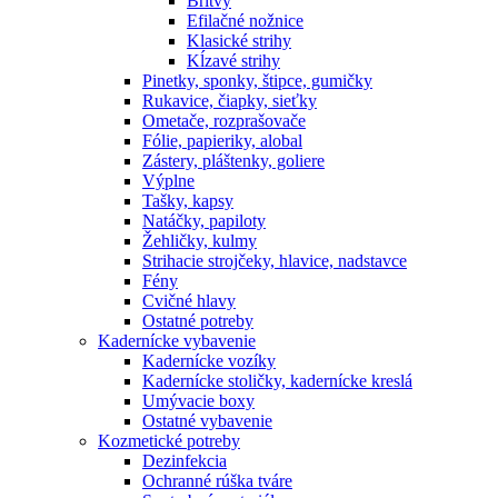
Britvy
Efilačné nožnice
Klasické strihy
Kĺzavé strihy
Pinetky, sponky, štipce, gumičky
Rukavice, čiapky, sieťky
Ometače, rozprašovače
Fólie, papieriky, alobal
Zástery, pláštenky, goliere
Výplne
Tašky, kapsy
Natáčky, papiloty
Žehličky, kulmy
Strihacie strojčeky, hlavice, nadstavce
Fény
Cvičné hlavy
Ostatné potreby
Kadernícke vybavenie
Kadernícke vozíky
Kadernícke stoličky, kadernícke kreslá
Umývacie boxy
Ostatné vybavenie
Kozmetické potreby
Dezinfekcia
Ochranné rúška tváre