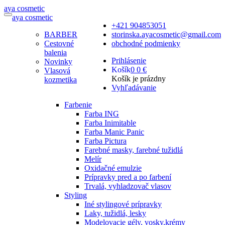
a
ya
c
osmetic
a
ya
c
osmetic
+421 904853051
BARBER
storinska.ayacosmetic@gmail.com
Cestovné
obchodné podmienky
balenia
Prihlásenie
Novinky
Košík
0
0 €
Vlasová
Košík je prázdny
kozmetika
Vyhľadávanie
Farbenie
Farba ING
Farba Inimitable
Farba Manic Panic
Farba Pictura
Farebné masky, farebné tužidlá
Melír
Oxidačné emulzie
Prípravky pred a po farbení
Trvalá, vyhladzovač vlasov
Styling
Iné stylingové prípravky
Laky, tužidlá, lesky
Modelovacie gély, vosky,krémy