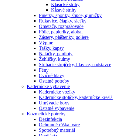
Klasické strihy
Kĺzavé strihy
Pinetky, sponky, štipce, gumičky
Rukavice, čiapky, sieťky
Ometače, rozprašovače
Fólie, papieriky, alobal
Zástery, pláštenky, goliere
Výplne
Tašky, kapsy
Natáčky, papiloty
Žehličky, kulmy
Strihacie strojčeky, hlavice, nadstavce
Fény
Cvičné hlavy
Ostatné potreby
Kadernícke vybavenie
Kadernícke vozíky
Kadernícke stoličky, kadernícke kreslá
Umývacie boxy
Ostatné vybavenie
Kozmetické potreby
Dezinfekcia
Ochranné rúška tváre
Spotrebný materiál
Depilácia