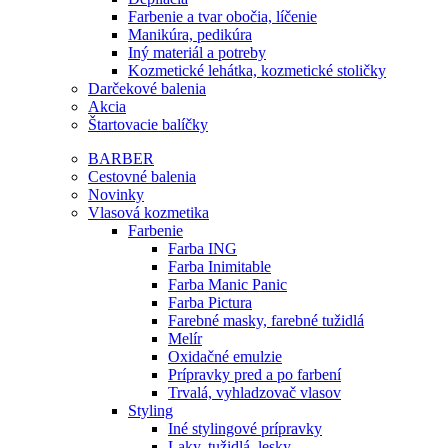
Farbenie a tvar obočia, líčenie
Manikúra, pedikúra
Iný materiál a potreby
Kozmetické lehátka, kozmetické stoličky
Darčekové balenia
Akcia
Štartovacie balíčky
BARBER
Cestovné balenia
Novinky
Vlasová kozmetika
Farbenie
Farba ING
Farba Inimitable
Farba Manic Panic
Farba Pictura
Farebné masky, farebné tužidlá
Melír
Oxidačné emulzie
Prípravky pred a po farbení
Trvalá, vyhladzovač vlasov
Styling
Iné stylingové prípravky
Laky, tužidlá, lesky