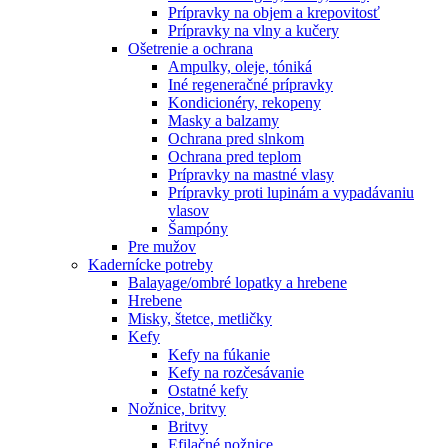
Prípravky na objem a krepovitosť
Prípravky na vlny a kučery
Ošetrenie a ochrana
Ampulky, oleje, tóniká
Iné regeneračné prípravky
Kondicionéry, rekopeny
Masky a balzamy
Ochrana pred slnkom
Ochrana pred teplom
Prípravky na mastné vlasy
Prípravky proti lupinám a vypadávaniu
vlasov
Šampóny
Pre mužov
Kadernícke potreby
Balayage/ombré lopatky a hrebene
Hrebene
Misky, štetce, metličky
Kefy
Kefy na fúkanie
Kefy na rozčesávanie
Ostatné kefy
Nožnice, britvy
Britvy
Efilačné nožnice