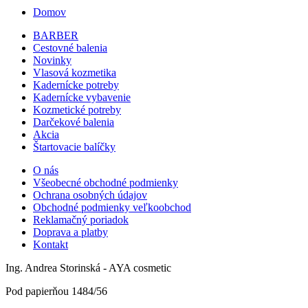
Domov
BARBER
Cestovné balenia
Novinky
Vlasová kozmetika
Kadernícke potreby
Kadernícke vybavenie
Kozmetické potreby
Darčekové balenia
Akcia
Štartovacie balíčky
O nás
Všeobecné obchodné podmienky
Ochrana osobných údajov
Obchodné podmienky veľkoobchod
Reklamačný poriadok
Doprava a platby
Kontakt
Ing. Andrea Storinská - AYA cosmetic
Pod papierňou 1484/56