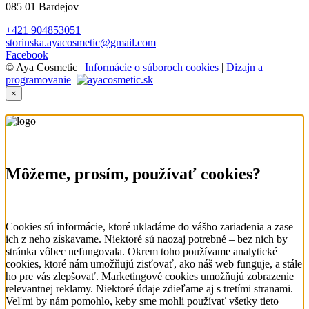
085 01 Bardejov
+421 904853051
storinska.ayacosmetic@gmail.com
Facebook
© Aya Cosmetic |
Informácie o súboroch cookies
|
Dizajn a
programovanie
×
Môžeme, prosím, používať cookies?
Cookies sú informácie, ktoré ukladáme do vášho zariadenia a zase
ich z neho získavame. Niektoré sú naozaj potrebné – bez nich by
stránka vôbec nefungovala. Okrem toho používame analytické
cookies, ktoré nám umožňujú zisťovať, ako náš web funguje, a stále
ho pre vás zlepšovať. Marketingové cookies umožňujú zobrazenie
relevantnej reklamy. Niektoré údaje zdieľame aj s tretími stranami.
Veľmi by nám pomohlo, keby sme mohli používať všetky tieto