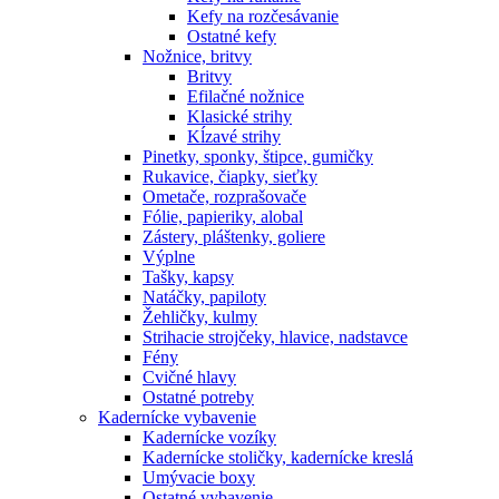
Kefy na rozčesávanie
Ostatné kefy
Nožnice, britvy
Britvy
Efilačné nožnice
Klasické strihy
Kĺzavé strihy
Pinetky, sponky, štipce, gumičky
Rukavice, čiapky, sieťky
Ometače, rozprašovače
Fólie, papieriky, alobal
Zástery, pláštenky, goliere
Výplne
Tašky, kapsy
Natáčky, papiloty
Žehličky, kulmy
Strihacie strojčeky, hlavice, nadstavce
Fény
Cvičné hlavy
Ostatné potreby
Kadernícke vybavenie
Kadernícke vozíky
Kadernícke stoličky, kadernícke kreslá
Umývacie boxy
Ostatné vybavenie