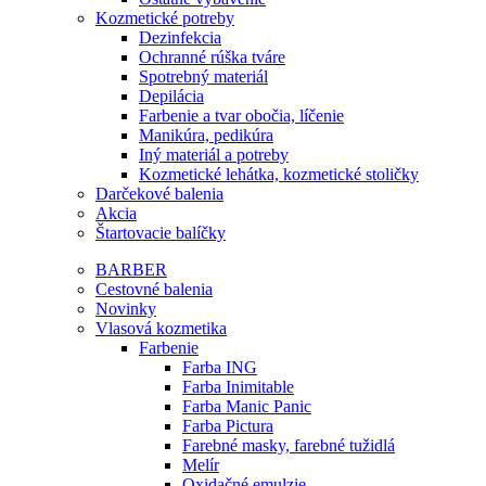
Kozmetické potreby
Dezinfekcia
Ochranné rúška tváre
Spotrebný materiál
Depilácia
Farbenie a tvar obočia, líčenie
Manikúra, pedikúra
Iný materiál a potreby
Kozmetické lehátka, kozmetické stoličky
Darčekové balenia
Akcia
Štartovacie balíčky
BARBER
Cestovné balenia
Novinky
Vlasová kozmetika
Farbenie
Farba ING
Farba Inimitable
Farba Manic Panic
Farba Pictura
Farebné masky, farebné tužidlá
Melír
Oxidačné emulzie