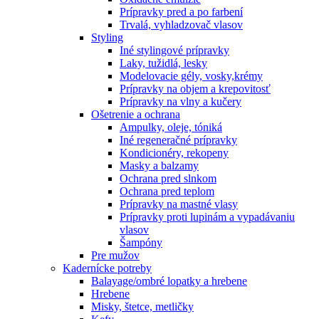
Prípravky pred a po farbení
Trvalá, vyhladzovač vlasov
Styling
Iné stylingové prípravky
Laky, tužidlá, lesky
Modelovacie gély, vosky,krémy
Prípravky na objem a krepovitosť
Prípravky na vlny a kučery
Ošetrenie a ochrana
Ampulky, oleje, tóniká
Iné regeneračné prípravky
Kondicionéry, rekopeny
Masky a balzamy
Ochrana pred slnkom
Ochrana pred teplom
Prípravky na mastné vlasy
Prípravky proti lupinám a vypadávaniu
vlasov
Šampóny
Pre mužov
Kadernícke potreby
Balayage/ombré lopatky a hrebene
Hrebene
Misky, štetce, metličky