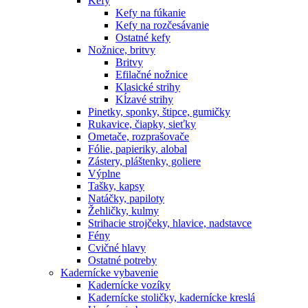
Kefy
Kefy na fúkanie
Kefy na rozčesávanie
Ostatné kefy
Nožnice, britvy
Britvy
Efilačné nožnice
Klasické strihy
Kĺzavé strihy
Pinetky, sponky, štipce, gumičky
Rukavice, čiapky, sieťky
Ometače, rozprašovače
Fólie, papieriky, alobal
Zástery, pláštenky, goliere
Výplne
Tašky, kapsy
Natáčky, papiloty
Žehličky, kulmy
Strihacie strojčeky, hlavice, nadstavce
Fény
Cvičné hlavy
Ostatné potreby
Kadernícke vybavenie
Kadernícke vozíky
Kadernícke stoličky, kadernícke kreslá