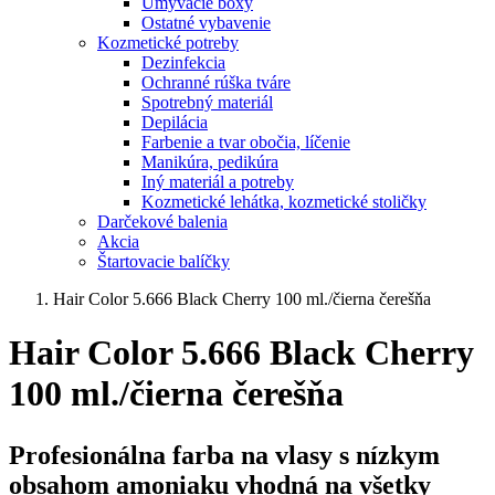
Umývacie boxy
Ostatné vybavenie
Kozmetické potreby
Dezinfekcia
Ochranné rúška tváre
Spotrebný materiál
Depilácia
Farbenie a tvar obočia, líčenie
Manikúra, pedikúra
Iný materiál a potreby
Kozmetické lehátka, kozmetické stoličky
Darčekové balenia
Akcia
Štartovacie balíčky
Hair Color 5.666 Black Cherry 100 ml./čierna čerešňa
Hair Color 5.666 Black Cherry
100 ml./čierna čerešňa
Profesionálna farba na vlasy s nízkym
obsahom amoniaku vhodná na všetky