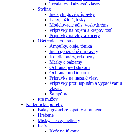
Trvalá, vyhladzovač vlasov
Styling
Iné stylingové prípravky
Laky, tužidlá, lesky
Modelovacie gély, vosky,krémy
Prípravky na objem a krepovitosť
Prípravky na vlny a kučery
Ošetrenie a ochrana
Ampulky, oleje, tóniká
Iné regeneračné prípravky
Kondicionéry, rekopeny
Masky a balzamy
Ochrana pred slnkom
Ochrana pred teplom
Prípravky na mastné vlasy
Prípravky proti lupinám a vypadávaniu
vlasov
Šampóny
Pre mužov
Kadernícke potreby
Balayage/ombré lopatky a hrebene
Hrebene
Misky, štetce, metličky
Kefy
Kefy na fúkanie