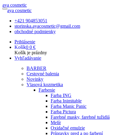
a
ya
c
osmetic
a
ya
c
osmetic
+421 904853051
storinska.ayacosmetic@gmail.com
obchodné podmienky
Prihlásenie
Košík
0
0 €
Košík je prázdny
Vyhľadávanie
BARBER
Cestovné balenia
Novinky
Vlasová kozmetika
Farbenie
Farba ING
Farba Inimitable
Farba Manic Panic
Farba Pictura
Farebné masky, farebné tužidlá
Melír
Oxidačné emulzie
Prípravky pred a po farbení