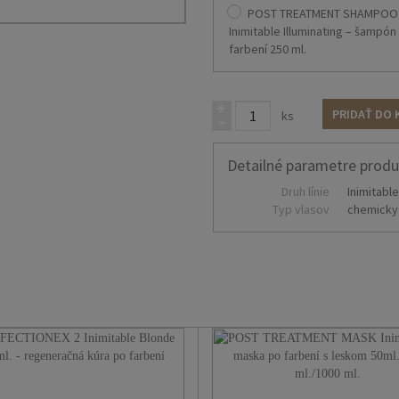
POST TREATMENT SHAMPOO
- 1000 ml.
Inimitable Illuminating – šampón
farbení 250 ml.
Použitie:
Aplikujte na mokré vlasy
pokožky hlavy, nechajte chvíľu pôs
opláchnite. Používajte spolu s mas
PRIDAŤ DO 
ks
Haircompany Inimitable.
Detailné parametre prod
Druh línie
Inimitabl
Typ vlasov
chemicky