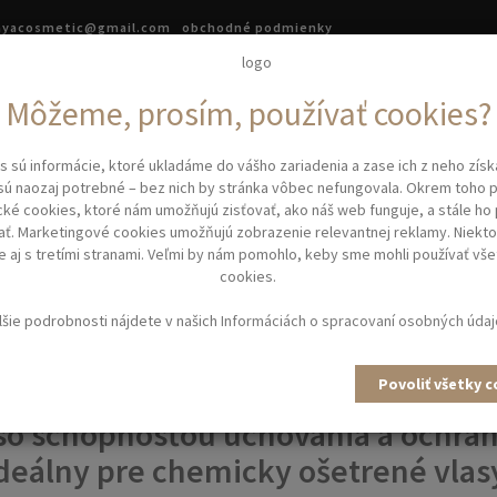
.ayacosmetic@gmail.com
obchodné podmienky
asová kozmetika
Kadernícke potreby
Kadernícke vybave
Môžeme, prosím, používať cookies?
íčky
s sú informácie, ktoré ukladáme do vášho zariadenia a zase ich z neho zís
y
POST TREATMENT SHAMPOO ILLUMINATING Inimitable – šampón po farben
sú naozaj potrebné – bez nich by stránka vôbec nefungovala. Okrem toho
cké cookies, ktoré nám umožňujú zisťovať, ako náš web funguje, a stále ho
ať. Marketingové cookies umožňujú zobrazenie relevantnej reklamy. Niekto
REATMENT SHAMPOO ILLUM
 aj s tretími stranami. Veľmi by nám pomohlo, keby sme mohli používať vše
cookies.
BLE – ŠAMPÓN PO FARBENÍ 
lšie podrobnosti nájdete v našich
Informáciách o spracovaní osobných úda
250 ML./1000 ML.
Povoliť všetky 
o schopnosťou uchovania a ochrany
deálny pre chemicky ošetrené vlas