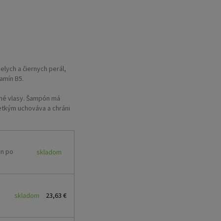
ielych a čiernych perál,
tamín B5.
ené vlasy. Šampón má
šetkým uchováva a chráni
rby a vyplavovaniu
farbenia. Výťažky z
vky, ktoré majú
e a hodvábu zjemňujú a
ón po
skladom
ni vlasy pred slnkom a
u farieb, zabezpečuje
skladom
23,63 €