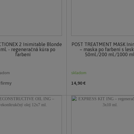
TIONEX 2 Inimitable Blonde
POST TREATMENT MASK Inim
ml. - regeneračná kúra po
– maska po farbení s les
farbení
50ml./200 ml./1000 ml
kladom
skladom
 firmy
14,90 €