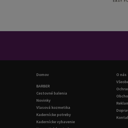
Domov
O nás
Všeob
BARBER
Ochra
Cestovné balenia
Obcho
Novinky
Rekla
Vlasová kozmetika
Doprav
Kadernícke potreby
Konta
Kadernícke vybavenie