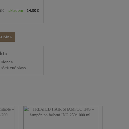
 po
skladom
14,90 €
, vmasírujte do vlasov a
obiť a dôkladne
kou na farbené vlasy
KOŠÍKA
uktu
e Blonde
 ošetrené vlasy