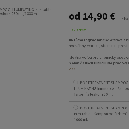
od 14,90 €
/ ks
skladom
Aktívne ingrediencie:
extrakt z b
hodvábny extrakt, vitamín E, provi
Ideálna voľba pre chemicky ošetr
nielen čistiacu funkciu ale predov
farbu vlasov. Zabraňuje oxidácií fa
viac
pigmentov, čím predlžuje výsledok 
bielych perál obsahujú stopové pr
POST TREATMENT SHAMPOO
revitalizačný účinok. Výťažky z alo
ILLUMINATING Inimitable – šamp
hydratujú vlasy, provitamín B5 chrá
farbení s leskom 50 ml.
Vibrachine zložka zlepšuje intenzit
ľahké rozčesávanie vlasov.
POST TREATMENT SHAMPOO
Inimitable – šampón po farbení
Varianty:
1000 ml.
- 250 ml.