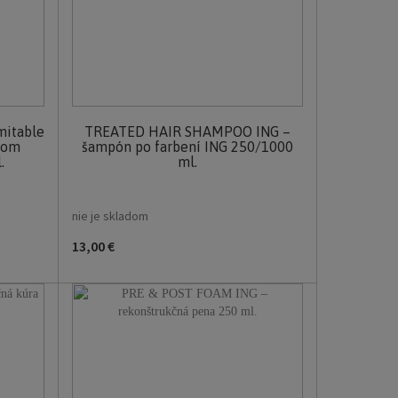
itable
TREATED HAIR SHAMPOO ING –
kom
šampón po farbení ING 250/1000
.
ml.
nie je skladom
13,00 €