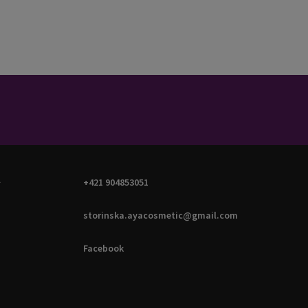
A
+421 904853051
storinska.ayacosmetic@gmail.com
Facebook