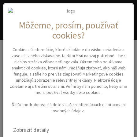
A
C
YA
OSMETIC
Môžeme, prosím, používať
cookies?
Kadernícke potreby
Cookies sú informácie, ktoré ukladáme do vášho zariadenia a
HAIR CLIP ALUMINIUM CLIP 13006 – kovová pineta/ 1 ks
zase ich z neho získavame. Niektoré sú naozaj potrebné – bez
nich by stránka vôbec nefungovala. Okrem toho používame
analytické cookies, ktoré nám umožňujú zisťovať, ako náš web
HAIR CLIP ALUMINIUM
funguje, a stále ho pre vás zlepšovať. Marketingové cookies
umožňujú zobrazenie relevantnej reklamy. Niektoré údaje
CLIP 13006 – KOVOVÁ
zdieľame aj s tretími stranami. Veľmi by nám pomohlo, keby sme
mohli používať všetky tieto cookies.
PINETA/ 1 KS
Ďalšie podrobnosti nájdete v našich
Informáciách o spracovaní
osobných údajov
.
Hliníková pineta do vlasov s
dĺžkou 56 mm.
Zobraziť detaily