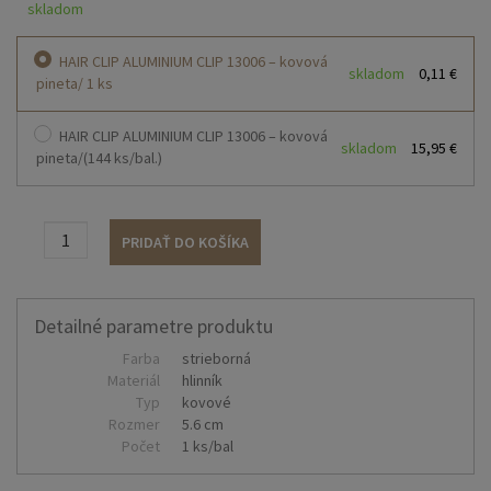
skladom
HAIR CLIP ALUMINIUM CLIP 13006 – kovová
skladom
0,11 €
pineta/ 1 ks
HAIR CLIP ALUMINIUM CLIP 13006 – kovová
skladom
15,95 €
pineta/(144 ks/bal.)
PRIDAŤ DO KOŠÍKA
Detailné parametre produktu
Farba
strieborná
Materiál
hlinník
Typ
kovové
Rozmer
5.6 cm
Počet
1 ks/bal