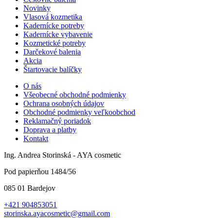
Novinky
Vlasová kozmetika
Kadernícke potreby
Kadernícke vybavenie
Kozmetické potreby
Darčekové balenia
Akcia
Štartovacie balíčky
O nás
Všeobecné obchodné podmienky
Ochrana osobných údajov
Obchodné podmienky veľkoobchod
Reklamačný poriadok
Doprava a platby
Kontakt
Ing. Andrea Storinská - AYA cosmetic
Pod papierňou 1484/56
085 01 Bardejov
+421 904853051
storinska.ayacosmetic@gmail.com