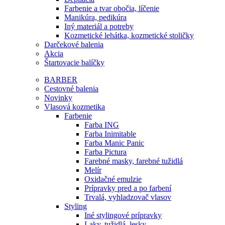
Farbenie a tvar obočia, líčenie
Manikúra, pedikúra
Iný materiál a potreby
Kozmetické lehátka, kozmetické stoličky
Darčekové balenia
Akcia
Štartovacie balíčky
BARBER
Cestovné balenia
Novinky
Vlasová kozmetika
Farbenie
Farba ING
Farba Inimitable
Farba Manic Panic
Farba Pictura
Farebné masky, farebné tužidlá
Melír
Oxidačné emulzie
Prípravky pred a po farbení
Trvalá, vyhladzovač vlasov
Styling
Iné stylingové prípravky
Laky, tužidlá, lesky