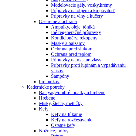
Modelovacie gély, vosky,krémy
Prípravky na objem a krepovitosť
Prípravky na vlny a kučery
Ošetrenie a ochrana
Ampulky, oleje, tóniká
Iné regeneračné prípravky
Kondicionéry, rekopeny
Masky a balzamy
Ochrana pred slnkom
Ochrana pred teplom
Prípravky na mastné vlasy
Prípravky proti lupinám a vypadávaniu
vlasov
Šampóny
Pre mužov
Kadernícke potreby
Balayage/ombré lopatky a hrebene
Hrebene
Misky, štetce, metličky
Kefy
Kefy na fúkanie
Kefy na rozčesávanie
Ostatné kefy
Nožnice, britvy