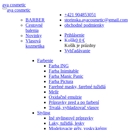
a
ya
c
osmetic
a
ya
c
osmetic
+421 904853051
BARBER
storinska.ayacosmetic@gmail.com
Cestovné
obchodné podmienky
balenia
Prihlásenie
Novinky
Košík
0
0 €
Vlasová
Košík je prázdny
kozmetika
Vyhľadávanie
Farbenie
Farba ING
Farba Inimitable
Farba Manic Panic
Farba Pictura
Farebné masky, farebné tužidlá
Melír
Oxidačné emulzie
Prípravky pred a po farbení
Trvalá, vyhladzovač vlasov
Styling
Iné stylingové prípravky
Laky, tužidlá, lesky
Modelovacie gély, vosky,krémy