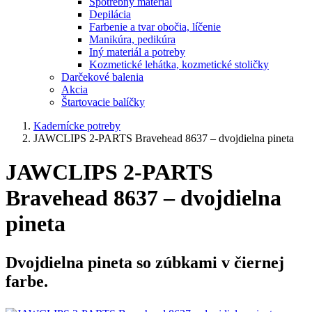
Spotrebný materiál
Depilácia
Farbenie a tvar obočia, líčenie
Manikúra, pedikúra
Iný materiál a potreby
Kozmetické lehátka, kozmetické stoličky
Darčekové balenia
Akcia
Štartovacie balíčky
Kadernícke potreby
JAWCLIPS 2-PARTS Bravehead 8637 – dvojdielna pineta
JAWCLIPS 2-PARTS
Bravehead 8637 – dvojdielna
pineta
Dvojdielna pineta so zúbkami v čiernej
farbe.