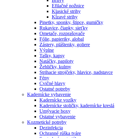
Britvy
Efilačné nožnice
Klasické strihy
Kĺzavé strihy
Pinetky, sponky, štipce, gumičky
Rukavice, čiapky, sieťky
Ometače, rozprašovače
Fólie, papieriky, alobal
Zástery, pláštenky, goliere
Výplne
Tašky, kapsy
Natáčky, papiloty
Žehličky, kulmy
Strihacie strojčeky, hlavice, nadstavce
Fény
Cvičné hlavy
Ostatné potreby
Kadernícke vybavenie
Kadernícke vozíky
Kadernícke stoličky, kadernícke kreslá
Umývacie boxy
Ostatné vybavenie
Kozmetické potreby
Dezinfekcia
Ochranné rúška tváre