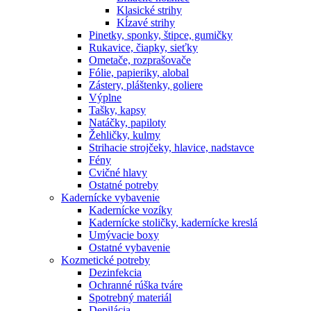
Klasické strihy
Kĺzavé strihy
Pinetky, sponky, štipce, gumičky
Rukavice, čiapky, sieťky
Ometače, rozprašovače
Fólie, papieriky, alobal
Zástery, pláštenky, goliere
Výplne
Tašky, kapsy
Natáčky, papiloty
Žehličky, kulmy
Strihacie strojčeky, hlavice, nadstavce
Fény
Cvičné hlavy
Ostatné potreby
Kadernícke vybavenie
Kadernícke vozíky
Kadernícke stoličky, kadernícke kreslá
Umývacie boxy
Ostatné vybavenie
Kozmetické potreby
Dezinfekcia
Ochranné rúška tváre
Spotrebný materiál
Depilácia