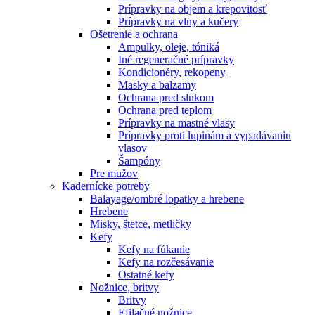
Prípravky na objem a krepovitosť
Prípravky na vlny a kučery
Ošetrenie a ochrana
Ampulky, oleje, tóniká
Iné regeneračné prípravky
Kondicionéry, rekopeny
Masky a balzamy
Ochrana pred slnkom
Ochrana pred teplom
Prípravky na mastné vlasy
Prípravky proti lupinám a vypadávaniu
vlasov
Šampóny
Pre mužov
Kadernícke potreby
Balayage/ombré lopatky a hrebene
Hrebene
Misky, štetce, metličky
Kefy
Kefy na fúkanie
Kefy na rozčesávanie
Ostatné kefy
Nožnice, britvy
Britvy
Efilačné nožnice