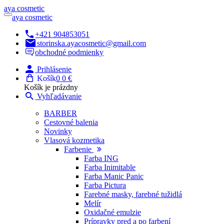
a
ya
c
osmetic
a
ya
c
osmetic
+421 904853051
storinska.ayacosmetic@gmail.com
obchodné podmienky
Prihlásenie
Košík
0
0 €
Košík je prázdny
Vyhľadávanie
BARBER
Cestovné balenia
Novinky
Vlasová kozmetika
Farbenie
Farba ING
Farba Inimitable
Farba Manic Panic
Farba Pictura
Farebné masky, farebné tužidlá
Melír
Oxidačné emulzie
Prípravky pred a po farbení