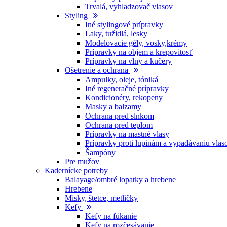
Trvalá, vyhladzovač vlasov
Styling
Iné stylingové prípravky
Laky, tužidlá, lesky
Modelovacie gély, vosky,krémy
Prípravky na objem a krepovitosť
Prípravky na vlny a kučery
Ošetrenie a ochrana
Ampulky, oleje, tóniká
Iné regeneračné prípravky
Kondicionéry, rekopeny
Masky a balzamy
Ochrana pred slnkom
Ochrana pred teplom
Prípravky na mastné vlasy
Prípravky proti lupinám a vypadávaniu vlas
Šampóny
Pre mužov
Kadernícke potreby
Balayage/ombré lopatky a hrebene
Hrebene
Misky, štetce, metličky
Kefy
Kefy na fúkanie
Kefy na rozčesávanie