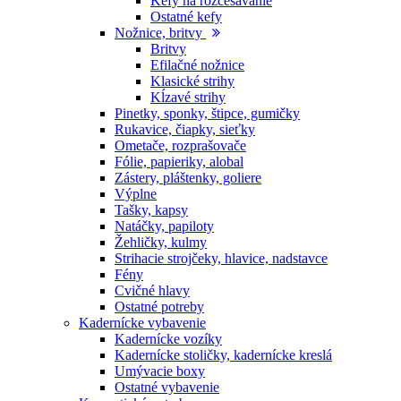
Kefy na rozčesávanie
Ostatné kefy
Nožnice, britvy
Britvy
Efilačné nožnice
Klasické strihy
Kĺzavé strihy
Pinetky, sponky, štipce, gumičky
Rukavice, čiapky, sieťky
Ometače, rozprašovače
Fólie, papieriky, alobal
Zástery, pláštenky, goliere
Výplne
Tašky, kapsy
Natáčky, papiloty
Žehličky, kulmy
Strihacie strojčeky, hlavice, nadstavce
Fény
Cvičné hlavy
Ostatné potreby
Kadernícke vybavenie
Kadernícke vozíky
Kadernícke stoličky, kadernícke kreslá
Umývacie boxy
Ostatné vybavenie