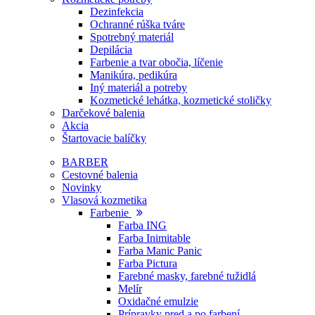
Dezinfekcia
Ochranné rúška tváre
Spotrebný materiál
Depilácia
Farbenie a tvar obočia, líčenie
Manikúra, pedikúra
Iný materiál a potreby
Kozmetické lehátka, kozmetické stoličky
Darčekové balenia
Akcia
Štartovacie balíčky
BARBER
Cestovné balenia
Novinky
Vlasová kozmetika
Farbenie
Farba ING
Farba Inimitable
Farba Manic Panic
Farba Pictura
Farebné masky, farebné tužidlá
Melír
Oxidačné emulzie
Prípravky pred a po farbení