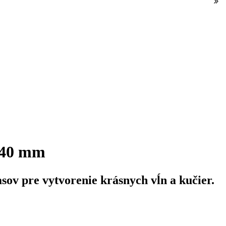
 40 mm
asov pre vytvorenie krásnych vĺn a kučier.