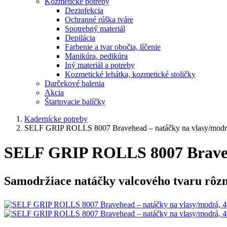
Kozmetické potreby
Dezinfekcia
Ochranné rúška tváre
Spotrebný materiál
Depilácia
Farbenie a tvar obočia, líčenie
Manikúra, pedikúra
Iný materiál a potreby
Kozmetické lehátka, kozmetické stoličky
Darčekové balenia
Akcia
Štartovacie balíčky
Kadernícke potreby
SELF GRIP ROLLS 8007 Bravehead – natáčky na vlasy/modr
SELF GRIP ROLLS 8007 Braveh
Samodržiace natáčky valcového tvaru rôznyc