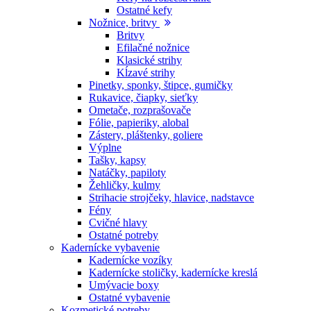
Ostatné kefy
Nožnice, britvy
Britvy
Efilačné nožnice
Klasické strihy
Kĺzavé strihy
Pinetky, sponky, štipce, gumičky
Rukavice, čiapky, sieťky
Ometače, rozprašovače
Fólie, papieriky, alobal
Zástery, pláštenky, goliere
Výplne
Tašky, kapsy
Natáčky, papiloty
Žehličky, kulmy
Strihacie strojčeky, hlavice, nadstavce
Fény
Cvičné hlavy
Ostatné potreby
Kadernícke vybavenie
Kadernícke vozíky
Kadernícke stoličky, kadernícke kreslá
Umývacie boxy
Ostatné vybavenie
Kozmetické potreby