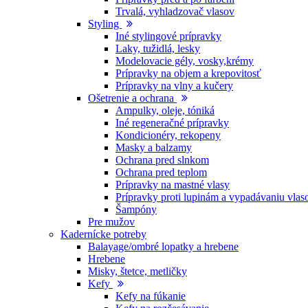
Trvalá, vyhladzovač vlasov
Styling
Iné stylingové prípravky
Laky, tužidlá, lesky
Modelovacie gély, vosky,krémy
Prípravky na objem a krepovitosť
Prípravky na vlny a kučery
Ošetrenie a ochrana
Ampulky, oleje, tóniká
Iné regeneračné prípravky
Kondicionéry, rekopeny
Masky a balzamy
Ochrana pred slnkom
Ochrana pred teplom
Prípravky na mastné vlasy
Prípravky proti lupinám a vypadávaniu vlas
Šampóny
Pre mužov
Kadernícke potreby
Balayage/ombré lopatky a hrebene
Hrebene
Misky, štetce, metličky
Kefy
Kefy na fúkanie