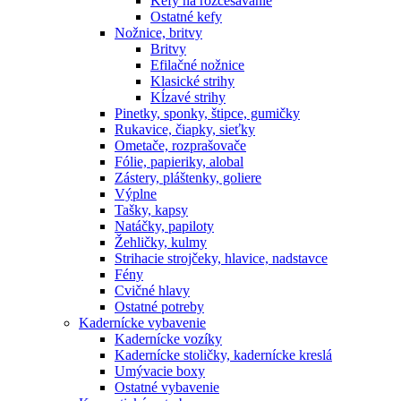
Kefy na rozčesávanie
Ostatné kefy
Nožnice, britvy
Britvy
Efilačné nožnice
Klasické strihy
Kĺzavé strihy
Pinetky, sponky, štipce, gumičky
Rukavice, čiapky, sieťky
Ometače, rozprašovače
Fólie, papieriky, alobal
Zástery, pláštenky, goliere
Výplne
Tašky, kapsy
Natáčky, papiloty
Žehličky, kulmy
Strihacie strojčeky, hlavice, nadstavce
Fény
Cvičné hlavy
Ostatné potreby
Kadernícke vybavenie
Kadernícke vozíky
Kadernícke stoličky, kadernícke kreslá
Umývacie boxy
Ostatné vybavenie