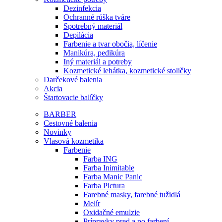
Dezinfekcia
Ochranné rúška tváre
Spotrebný materiál
Depilácia
Farbenie a tvar obočia, líčenie
Manikúra, pedikúra
Iný materiál a potreby
Kozmetické lehátka, kozmetické stoličky
Darčekové balenia
Akcia
Štartovacie balíčky
BARBER
Cestovné balenia
Novinky
Vlasová kozmetika
Farbenie
Farba ING
Farba Inimitable
Farba Manic Panic
Farba Pictura
Farebné masky, farebné tužidlá
Melír
Oxidačné emulzie
Prípravky pred a po farbení