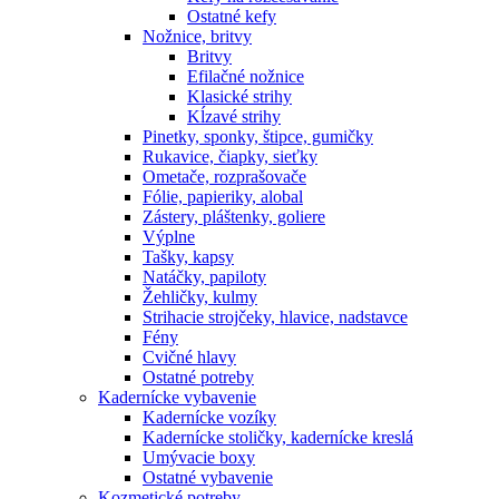
Ostatné kefy
Nožnice, britvy
Britvy
Efilačné nožnice
Klasické strihy
Kĺzavé strihy
Pinetky, sponky, štipce, gumičky
Rukavice, čiapky, sieťky
Ometače, rozprašovače
Fólie, papieriky, alobal
Zástery, pláštenky, goliere
Výplne
Tašky, kapsy
Natáčky, papiloty
Žehličky, kulmy
Strihacie strojčeky, hlavice, nadstavce
Fény
Cvičné hlavy
Ostatné potreby
Kadernícke vybavenie
Kadernícke vozíky
Kadernícke stoličky, kadernícke kreslá
Umývacie boxy
Ostatné vybavenie
Kozmetické potreby