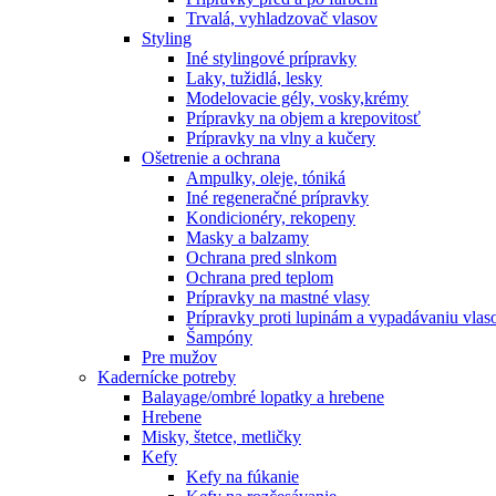
Trvalá, vyhladzovač vlasov
Styling
Iné stylingové prípravky
Laky, tužidlá, lesky
Modelovacie gély, vosky,krémy
Prípravky na objem a krepovitosť
Prípravky na vlny a kučery
Ošetrenie a ochrana
Ampulky, oleje, tóniká
Iné regeneračné prípravky
Kondicionéry, rekopeny
Masky a balzamy
Ochrana pred slnkom
Ochrana pred teplom
Prípravky na mastné vlasy
Prípravky proti lupinám a vypadávaniu vlas
Šampóny
Pre mužov
Kadernícke potreby
Balayage/ombré lopatky a hrebene
Hrebene
Misky, štetce, metličky
Kefy
Kefy na fúkanie