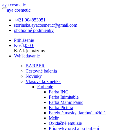
a
ya
c
osmetic
a
ya
c
osmetic
+421 904853051
storinska.ayacosmetic@gmail.com
obchodné podmienky
Prihlásenie
Košík
0
0 €
Košík je prázdny
Vyhľadávanie
BARBER
Cestovné balenia
Novinky
Vlasová kozmetika
Farbenie
Farba ING
Farba Inimitable
Farba Manic Panic
Farba Pictura
Farebné masky, farebné tužidlá
Melír
Oxidačné emulzie
Prípravky pred a po farbení