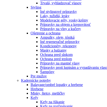
Trvalá, vyhladzovač vlasov
Styling
Iné stylingové prípravky
Laky, tužidlá, lesky
Modelovacie gély, vosky,krémy
Prípravky na objem a krepovitosť
Prípravky na vlny a kučery
Ošetrenie a ochrana
Ampulky, oleje, tóniká
Iné regeneračné prípravky
Kondicionéry, rekopeny
Masky a balzamy
Ochrana pred slnkom
Ochrana pred teplom
Prípravky na mastné vlasy
Prípravky proti lupinám a vypadávaniu vlas
Šampóny
Pre mužov
Kadernícke potreby
Balayage/ombré lopatky a hrebene
Hrebene
Misky, štetce, metličky
Kefy
Kefy na fúkanie
Kefy na rozčesávanie