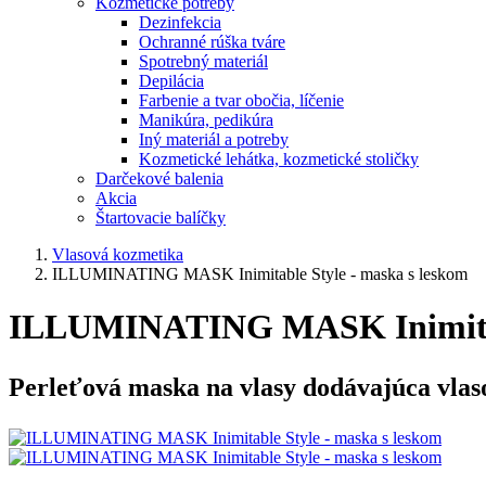
Kozmetické potreby
Dezinfekcia
Ochranné rúška tváre
Spotrebný materiál
Depilácia
Farbenie a tvar obočia, líčenie
Manikúra, pedikúra
Iný materiál a potreby
Kozmetické lehátka, kozmetické stoličky
Darčekové balenia
Akcia
Štartovacie balíčky
Vlasová kozmetika
ILLUMINATING MASK Inimitable Style - maska s leskom
ILLUMINATING MASK Inimitabl
Perleťová maska na vlasy dodávajúca vlas