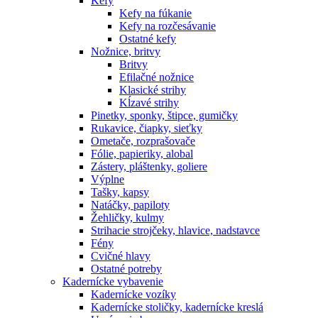
Kefy
Kefy na fúkanie
Kefy na rozčesávanie
Ostatné kefy
Nožnice, britvy
Britvy
Efilačné nožnice
Klasické strihy
Kĺzavé strihy
Pinetky, sponky, štipce, gumičky
Rukavice, čiapky, sieťky
Ometače, rozprašovače
Fólie, papieriky, alobal
Zástery, pláštenky, goliere
Výplne
Tašky, kapsy
Natáčky, papiloty
Žehličky, kulmy
Strihacie strojčeky, hlavice, nadstavce
Fény
Cvičné hlavy
Ostatné potreby
Kadernícke vybavenie
Kadernícke vozíky
Kadernícke stoličky, kadernícke kreslá