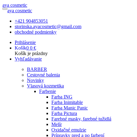
a
ya
c
osmetic
a
ya
c
osmetic
+421 904853051
storinska.ayacosmetic@gmail.com
obchodné podmienky
Prihlásenie
Košík
0
0 €
Košík je prázdny
Vyhľadávanie
BARBER
Cestovné balenia
Novinky
Vlasová kozmetika
Farbenie
Farba ING
Farba Inimitable
Farba Manic Panic
Farba Pictura
Farebné masky, farebné tužidlá
Melír
Oxidačné emulzie
Prípravky pred a po farbení