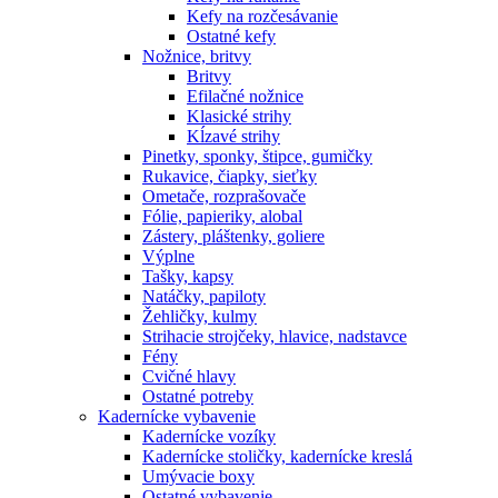
Kefy na rozčesávanie
Ostatné kefy
Nožnice, britvy
Britvy
Efilačné nožnice
Klasické strihy
Kĺzavé strihy
Pinetky, sponky, štipce, gumičky
Rukavice, čiapky, sieťky
Ometače, rozprašovače
Fólie, papieriky, alobal
Zástery, pláštenky, goliere
Výplne
Tašky, kapsy
Natáčky, papiloty
Žehličky, kulmy
Strihacie strojčeky, hlavice, nadstavce
Fény
Cvičné hlavy
Ostatné potreby
Kadernícke vybavenie
Kadernícke vozíky
Kadernícke stoličky, kadernícke kreslá
Umývacie boxy
Ostatné vybavenie