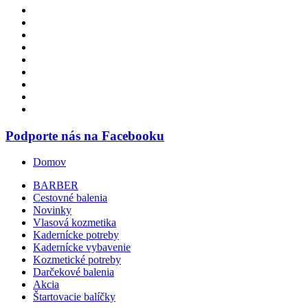
Podporte nás na Facebooku
Domov
BARBER
Cestovné balenia
Novinky
Vlasová kozmetika
Kadernícke potreby
Kadernícke vybavenie
Kozmetické potreby
Darčekové balenia
Akcia
Štartovacie balíčky