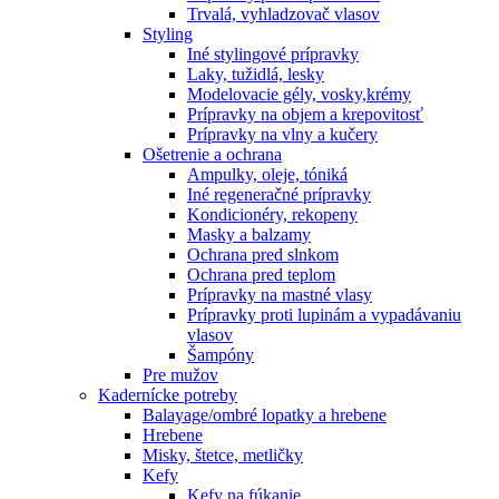
Trvalá, vyhladzovač vlasov
Styling
Iné stylingové prípravky
Laky, tužidlá, lesky
Modelovacie gély, vosky,krémy
Prípravky na objem a krepovitosť
Prípravky na vlny a kučery
Ošetrenie a ochrana
Ampulky, oleje, tóniká
Iné regeneračné prípravky
Kondicionéry, rekopeny
Masky a balzamy
Ochrana pred slnkom
Ochrana pred teplom
Prípravky na mastné vlasy
Prípravky proti lupinám a vypadávaniu
vlasov
Šampóny
Pre mužov
Kadernícke potreby
Balayage/ombré lopatky a hrebene
Hrebene
Misky, štetce, metličky
Kefy
Kefy na fúkanie