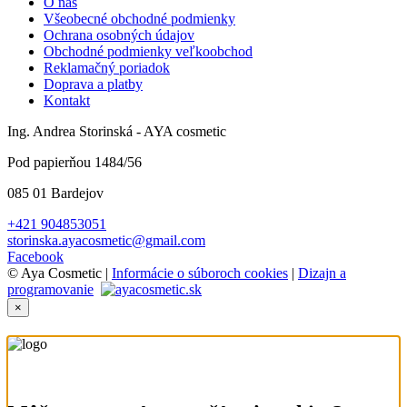
O nás
Všeobecné obchodné podmienky
Ochrana osobných údajov
Obchodné podmienky veľkoobchod
Reklamačný poriadok
Doprava a platby
Kontakt
Ing. Andrea Storinská - AYA cosmetic
Pod papierňou 1484/56
085 01 Bardejov
+421 904853051
storinska.ayacosmetic@gmail.com
Facebook
© Aya Cosmetic |
Informácie o súboroch cookies
|
Dizajn a
programovanie
×