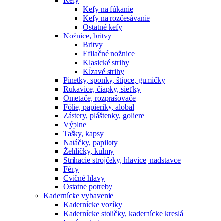
Kefy
Kefy na fúkanie
Kefy na rozčesávanie
Ostatné kefy
Nožnice, britvy
Britvy
Efilačné nožnice
Klasické strihy
Kĺzavé strihy
Pinetky, sponky, štipce, gumičky
Rukavice, čiapky, sieťky
Ometače, rozprašovače
Fólie, papieriky, alobal
Zástery, pláštenky, goliere
Výplne
Tašky, kapsy
Natáčky, papiloty
Žehličky, kulmy
Strihacie strojčeky, hlavice, nadstavce
Fény
Cvičné hlavy
Ostatné potreby
Kadernícke vybavenie
Kadernícke vozíky
Kadernícke stoličky, kadernícke kreslá