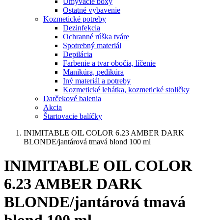
Umývacie boxy
Ostatné vybavenie
Kozmetické potreby
Dezinfekcia
Ochranné rúška tváre
Spotrebný materiál
Depilácia
Farbenie a tvar obočia, líčenie
Manikúra, pedikúra
Iný materiál a potreby
Kozmetické lehátka, kozmetické stoličky
Darčekové balenia
Akcia
Štartovacie balíčky
INIMITABLE OIL COLOR 6.23 AMBER DARK
BLONDE/jantárová tmavá blond 100 ml
INIMITABLE OIL COLOR
6.23 AMBER DARK
BLONDE/jantárová tmavá