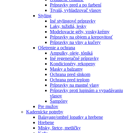
Prípravky pred a po farbení
Trvalá, vyhladzovač vlasov
Styling
Iné stylingové prípravky
Laky, tužidlá, lesky
Modelovacie gély, vosky,krémy
Prípravky na objem a krepovitosť
Prípravky na vlny a kučery
Ošetrenie a ochrana
Ampulky, oleje, tóniká
Iné regeneračné prípravky
Kondicionéry, rekopeny
Masky a balzamy
Ochrana pred slnkom
Ochrana pred teplom
Prípravky na mastné vlasy
Prípravky proti lupinám a vypadávaniu
vlasov
Šampóny
Pre mužov
Kadernícke potreby
Balayage/ombré lopatky a hrebene
Hrebene
Misky, štetce, metličky