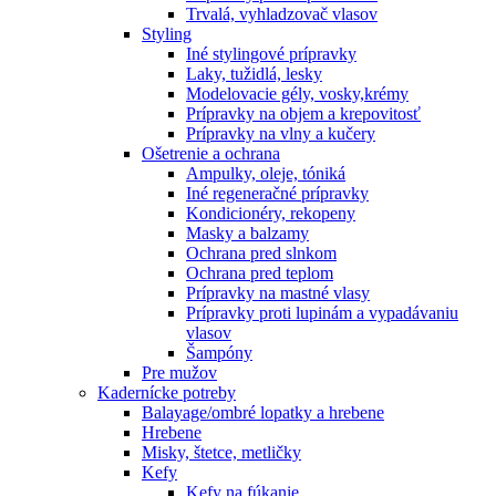
Trvalá, vyhladzovač vlasov
Styling
Iné stylingové prípravky
Laky, tužidlá, lesky
Modelovacie gély, vosky,krémy
Prípravky na objem a krepovitosť
Prípravky na vlny a kučery
Ošetrenie a ochrana
Ampulky, oleje, tóniká
Iné regeneračné prípravky
Kondicionéry, rekopeny
Masky a balzamy
Ochrana pred slnkom
Ochrana pred teplom
Prípravky na mastné vlasy
Prípravky proti lupinám a vypadávaniu
vlasov
Šampóny
Pre mužov
Kadernícke potreby
Balayage/ombré lopatky a hrebene
Hrebene
Misky, štetce, metličky
Kefy
Kefy na fúkanie