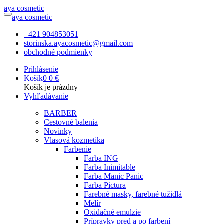
a
ya
c
osmetic
a
ya
c
osmetic
+421 904853051
storinska.ayacosmetic@gmail.com
obchodné podmienky
Prihlásenie
Košík
0
0 €
Košík je prázdny
Vyhľadávanie
BARBER
Cestovné balenia
Novinky
Vlasová kozmetika
Farbenie
Farba ING
Farba Inimitable
Farba Manic Panic
Farba Pictura
Farebné masky, farebné tužidlá
Melír
Oxidačné emulzie
Prípravky pred a po farbení