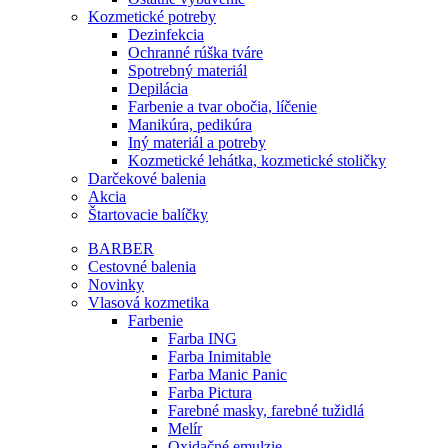
Kozmetické potreby
Dezinfekcia
Ochranné rúška tváre
Spotrebný materiál
Depilácia
Farbenie a tvar obočia, líčenie
Manikúra, pedikúra
Iný materiál a potreby
Kozmetické lehátka, kozmetické stoličky
Darčekové balenia
Akcia
Štartovacie balíčky
BARBER
Cestovné balenia
Novinky
Vlasová kozmetika
Farbenie
Farba ING
Farba Inimitable
Farba Manic Panic
Farba Pictura
Farebné masky, farebné tužidlá
Melír
Oxidačné emulzie