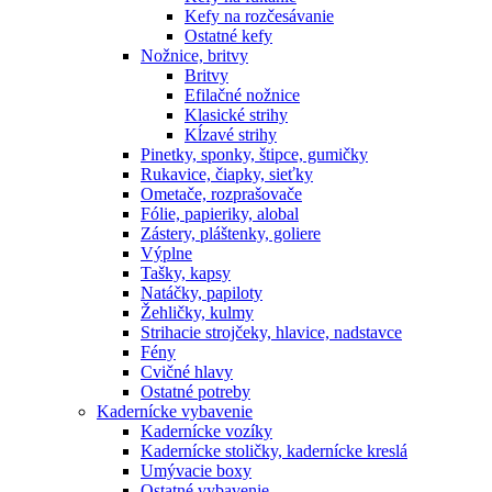
Kefy na rozčesávanie
Ostatné kefy
Nožnice, britvy
Britvy
Efilačné nožnice
Klasické strihy
Kĺzavé strihy
Pinetky, sponky, štipce, gumičky
Rukavice, čiapky, sieťky
Ometače, rozprašovače
Fólie, papieriky, alobal
Zástery, pláštenky, goliere
Výplne
Tašky, kapsy
Natáčky, papiloty
Žehličky, kulmy
Strihacie strojčeky, hlavice, nadstavce
Fény
Cvičné hlavy
Ostatné potreby
Kadernícke vybavenie
Kadernícke vozíky
Kadernícke stoličky, kadernícke kreslá
Umývacie boxy
Ostatné vybavenie