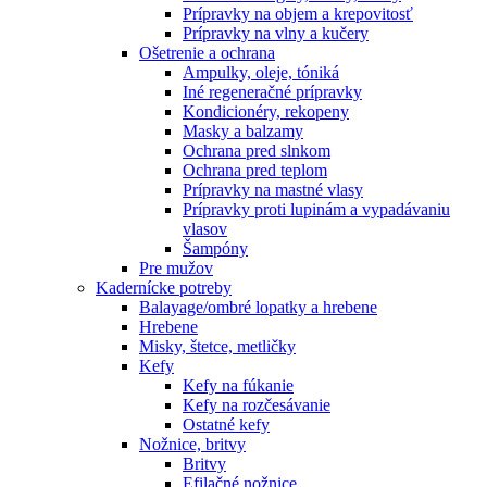
Prípravky na objem a krepovitosť
Prípravky na vlny a kučery
Ošetrenie a ochrana
Ampulky, oleje, tóniká
Iné regeneračné prípravky
Kondicionéry, rekopeny
Masky a balzamy
Ochrana pred slnkom
Ochrana pred teplom
Prípravky na mastné vlasy
Prípravky proti lupinám a vypadávaniu
vlasov
Šampóny
Pre mužov
Kadernícke potreby
Balayage/ombré lopatky a hrebene
Hrebene
Misky, štetce, metličky
Kefy
Kefy na fúkanie
Kefy na rozčesávanie
Ostatné kefy
Nožnice, britvy
Britvy
Efilačné nožnice