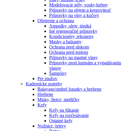
Modelovacie gély, vosky,krémy
Prípravky na objem a krepovitosť
Prípravky na vlny a kučery
Ošetrenie a ochrana
Ampulky, oleje, tóniká
Iné regeneračné prípravky
Kondicionéry, rekopeny
Masky a balzamy
Ochrana pred slnkom
Ochrana pred teplom
Prípravky na mastné vlasy
Prípravky proti lupinám a vypadávaniu
vlasov
Šampóny
Pre mužov
Kadernícke potreby
Balayage/ombré lopatky a hrebene
Hrebene
Misky, štetce, metličky
Kefy
Kefy na fúkanie
Kefy na rozčesávanie
Ostatné kefy
Nožnice, britvy