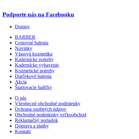
Podporte nás na Facebooku
Domov
BARBER
Cestovné balenia
Novinky
Vlasová kozmetika
Kadernícke potreby
Kadernícke vybavenie
Kozmetické potreby
Darčekové balenia
Akcia
Štartovacie balíčky
O nás
Všeobecné obchodné podmienky
Ochrana osobných údajov
Obchodné podmienky veľkoobchod
Reklamačný poriadok
Doprava a platby
Kontakt