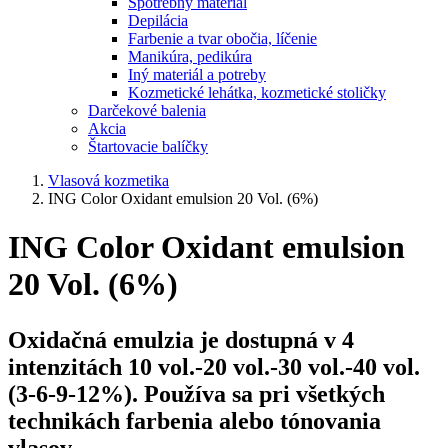
Spotrebný materiál
Depilácia
Farbenie a tvar obočia, líčenie
Manikúra, pedikúra
Iný materiál a potreby
Kozmetické lehátka, kozmetické stoličky
Darčekové balenia
Akcia
Štartovacie balíčky
Vlasová kozmetika
ING Color Oxidant emulsion 20 Vol. (6%)
ING Color Oxidant emulsion
20 Vol. (6%)
Oxidačná emulzia je dostupná v 4
intenzitách 10 vol.-20 vol.-30 vol.-40 vol.
(3-6-9-12%). Používa sa pri všetkých
technikách farbenia alebo tónovania