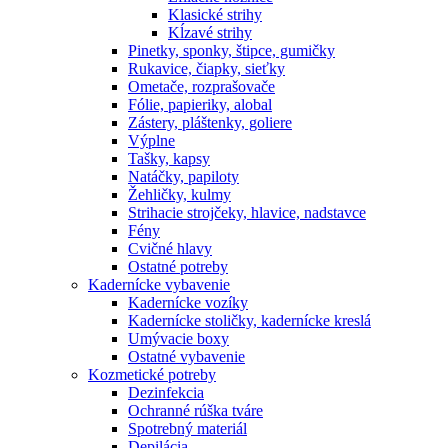
Klasické strihy
Kĺzavé strihy
Pinetky, sponky, štipce, gumičky
Rukavice, čiapky, sieťky
Ometače, rozprašovače
Fólie, papieriky, alobal
Zástery, pláštenky, goliere
Výplne
Tašky, kapsy
Natáčky, papiloty
Žehličky, kulmy
Strihacie strojčeky, hlavice, nadstavce
Fény
Cvičné hlavy
Ostatné potreby
Kadernícke vybavenie
Kadernícke vozíky
Kadernícke stoličky, kadernícke kreslá
Umývacie boxy
Ostatné vybavenie
Kozmetické potreby
Dezinfekcia
Ochranné rúška tváre
Spotrebný materiál
Depilácia