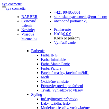
a
ya
c
osmetic
a
ya
c
osmetic
+421 904853051
BARBER
storinska.ayacosmetic@gmail.com
Cestovné
obchodné podmienky
balenia
Prihlásenie
Novinky
Košík
0
0 €
Vlasová
Košík je prázdny
kozmetika
Vyhľadávanie
Farbenie
Farba ING
Farba Inimitable
Farba Manic Panic
Farba Pictura
Farebné masky, farebné tužidlá
Melír
Oxidačné emulzie
Prípravky pred a po farbení
Trvalá, vyhladzovač vlasov
Styling
Iné stylingové prípravky
Laky, tužidlá, lesky
Modelovacie gély, vosky,krémy