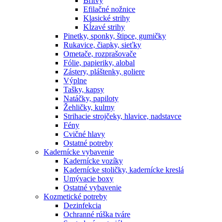
Britvy
Efilačné nožnice
Klasické strihy
Kĺzavé strihy
Pinetky, sponky, štipce, gumičky
Rukavice, čiapky, sieťky
Ometače, rozprašovače
Fólie, papieriky, alobal
Zástery, pláštenky, goliere
Výplne
Tašky, kapsy
Natáčky, papiloty
Žehličky, kulmy
Strihacie strojčeky, hlavice, nadstavce
Fény
Cvičné hlavy
Ostatné potreby
Kadernícke vybavenie
Kadernícke vozíky
Kadernícke stoličky, kadernícke kreslá
Umývacie boxy
Ostatné vybavenie
Kozmetické potreby
Dezinfekcia
Ochranné rúška tváre