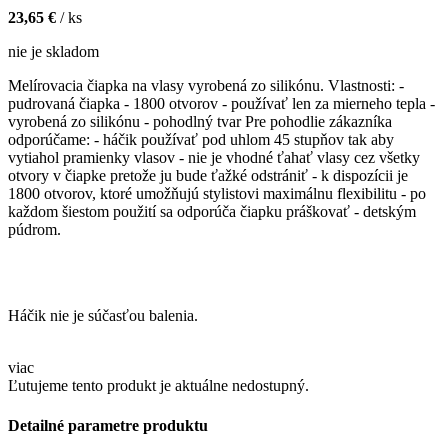
23,65 €
/ ks
nie je skladom
Melírovacia čiapka na vlasy vyrobená zo silikónu. Vlastnosti: -
pudrovaná čiapka - 1800 otvorov - používať len za mierneho tepla -
vyrobená zo silikónu - pohodlný tvar Pre pohodlie zákazníka
odporúčame: - háčik používať pod uhlom 45 stupňov tak aby
vytiahol pramienky vlasov - nie je vhodné ťahať vlasy cez všetky
otvory v čiapke pretože ju bude ťažké odstrániť - k dispozícii je
1800 otvorov, ktoré umožňujú stylistovi maximálnu flexibilitu - po
každom šiestom použití sa odporúča čiapku práškovať - detským
púdrom.
Háčik nie je súčasťou balenia.
viac
Ľutujeme tento produkt je aktuálne nedostupný.
Detailné parametre produktu