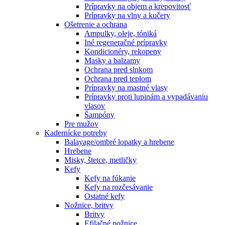
Prípravky na objem a krepovitosť
Prípravky na vlny a kučery
Ošetrenie a ochrana
Ampulky, oleje, tóniká
Iné regeneračné prípravky
Kondicionéry, rekopeny
Masky a balzamy
Ochrana pred slnkom
Ochrana pred teplom
Prípravky na mastné vlasy
Prípravky proti lupinám a vypadávaniu
vlasov
Šampóny
Pre mužov
Kadernícke potreby
Balayage/ombré lopatky a hrebene
Hrebene
Misky, štetce, metličky
Kefy
Kefy na fúkanie
Kefy na rozčesávanie
Ostatné kefy
Nožnice, britvy
Britvy
Efilačné nožnice