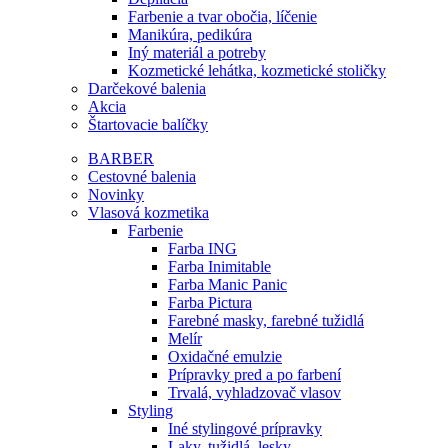
Farbenie a tvar obočia, líčenie
Manikúra, pedikúra
Iný materiál a potreby
Kozmetické lehátka, kozmetické stoličky
Darčekové balenia
Akcia
Štartovacie balíčky
BARBER
Cestovné balenia
Novinky
Vlasová kozmetika
Farbenie
Farba ING
Farba Inimitable
Farba Manic Panic
Farba Pictura
Farebné masky, farebné tužidlá
Melír
Oxidačné emulzie
Prípravky pred a po farbení
Trvalá, vyhladzovač vlasov
Styling
Iné stylingové prípravky
Laky, tužidlá, lesky