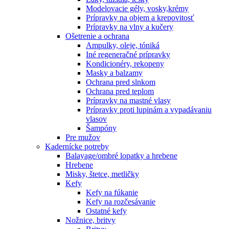
Modelovacie gély, vosky,krémy
Prípravky na objem a krepovitosť
Prípravky na vlny a kučery
Ošetrenie a ochrana
Ampulky, oleje, tóniká
Iné regeneračné prípravky
Kondicionéry, rekopeny
Masky a balzamy
Ochrana pred slnkom
Ochrana pred teplom
Prípravky na mastné vlasy
Prípravky proti lupinám a vypadávaniu
vlasov
Šampóny
Pre mužov
Kadernícke potreby
Balayage/ombré lopatky a hrebene
Hrebene
Misky, štetce, metličky
Kefy
Kefy na fúkanie
Kefy na rozčesávanie
Ostatné kefy
Nožnice, britvy