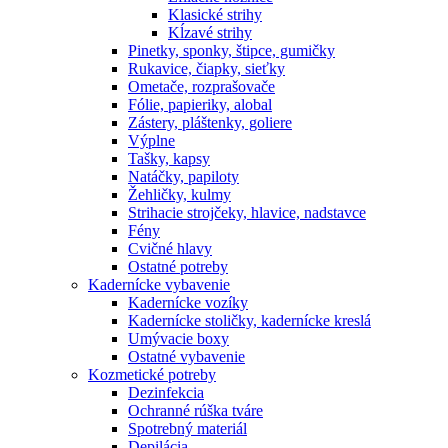
Klasické strihy
Kĺzavé strihy
Pinetky, sponky, štipce, gumičky
Rukavice, čiapky, sieťky
Ometače, rozprašovače
Fólie, papieriky, alobal
Zástery, pláštenky, goliere
Výplne
Tašky, kapsy
Natáčky, papiloty
Žehličky, kulmy
Strihacie strojčeky, hlavice, nadstavce
Fény
Cvičné hlavy
Ostatné potreby
Kadernícke vybavenie
Kadernícke vozíky
Kadernícke stoličky, kadernícke kreslá
Umývacie boxy
Ostatné vybavenie
Kozmetické potreby
Dezinfekcia
Ochranné rúška tváre
Spotrebný materiál
Depilácia