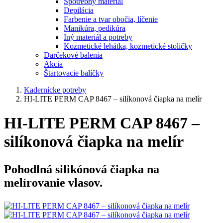
Spotrebný materiál
Depilácia
Farbenie a tvar obočia, líčenie
Manikúra, pedikúra
Iný materiál a potreby
Kozmetické lehátka, kozmetické stoličky
Darčekové balenia
Akcia
Štartovacie balíčky
Kadernícke potreby
HI-LITE PERM CAP 8467 – silíkonová čiapka na melír
HI-LITE PERM CAP 8467 –
silíkonová čiapka na melír
Pohodlná silikónová čiapka na
melírovanie vlasov.