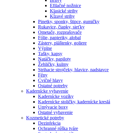
Britvy
Efilačné nožnice
Klasické strihy
Kĺzavé strihy
Pinetky, sponky, štipce, gumičky
Rukavice, čiapky, sieťky
Ometače, rozprašovače
Fólie, papieriky, alobal
Zástery, pláštenky, goliere
Výplne
Tašky, kapsy
Natáčky, papiloty
Žehličky, kulmy
Strihacie strojčeky, hlavice, nadstavce
Fény
Cvičné hlavy
Ostatné potreby
Kadernícke vybavenie
Kadernícke vozíky
Kadernícke stoličky, kadernícke kreslá
Umývacie boxy
Ostatné vybavenie
Kozmetické potreby
Dezinfekcia
Ochranné rúška tváre