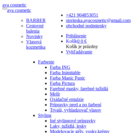
a
ya
c
osmetic
a
ya
c
osmetic
+421 904853051
BARBER
storinska.ayacosmetic@gmail.com
Cestovné
obchodné podmienky
balenia
Prihlásenie
Novinky
Košík
0
0 €
Vlasová
Košík je prázdny
kozmetika
Vyhľadávanie
Farbenie
Farba ING
Farba Inimitable
Farba Manic Panic
Farba Pictura
Farebné masky, farebné tužidlá
Melír
Oxidačné emulzie
Prípravky pred a po farbení
Trvalá, vyhladzovač vlasov
Styling
Iné stylingové prípravky
Laky, tužidlá, lesky
Modelovacie gély, vosky,krémy