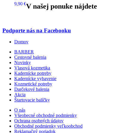
9,90 €
V našej ponuke nájdete
Podporte nás na Facebooku
Domov
BARBER
Cestovné balenia
Novinky
Vlasová kozmetika
Kadernícke potreby
Kadernícke vybavenie
Kozmetické potreby
Darčekové balenia
Akcia
Štartovacie balíčky
O nás
Všeobecné obchodné podmienky
Ochrana osobných údajov
Obchodné podmienky veľkoobchod
Reklamačný poriadok