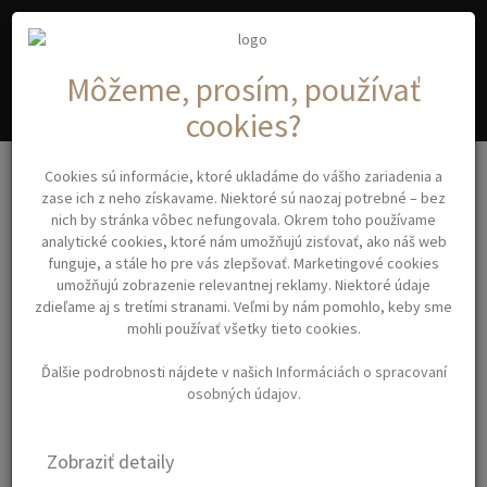
A
C
YA
OSMETIC
Môžeme, prosím, používať
cookies?
Kadernícke potreby
Cookies sú informácie, ktoré ukladáme do vášho zariadenia a
CERA WAVESTYLER MINI Bravehead 2375 – minikulma na vlasy
zase ich z neho získavame. Niektoré sú naozaj potrebné – bez
nich by stránka vôbec nefungovala. Okrem toho používame
analytické cookies, ktoré nám umožňujú zisťovať, ako náš web
CERA WAVESTYLER MINI
funguje, a stále ho pre vás zlepšovať. Marketingové cookies
umožňujú zobrazenie relevantnej reklamy. Niektoré údaje
BRAVEHEAD 2375 –
zdieľame aj s tretími stranami. Veľmi by nám pomohlo, keby sme
MINIKULMA NA VLASY
mohli používať všetky tieto cookies.
Ďalšie podrobnosti nájdete v našich
Informáciách o spracovaní
osobných údajov
.
Profesionálna stylingová mini
trojkulma rady CERA z keramiky
Zobraziť detaily