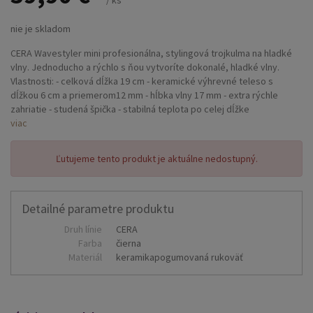
/ ks
nie je skladom
CERA Wavestyler mini profesionálna, stylingová trojkulma na hladké
vlny. Jednoducho a rýchlo s ňou vytvoríte dokonalé, hladké vlny.
Vlastnosti: - celková dĺžka 19 cm - keramické výhrevné teleso s
dĺžkou 6 cm a priemerom12 mm - hĺbka vlny 17 mm - extra rýchle
zahriatie - studená špička - stabilná teplota po celej dĺžke
vykurovacieho telesa - kábel s otočnou koncovkou - On/Off vypínač
viac
Technické parametre: - teplota: 200 °C - dĺžka kábla: 2 m - napätie: 220
- 240 V - výkon: 32 W
Ľutujeme tento produkt je aktuálne nedostupný.
Detailné parametre produktu
Druh línie
CERA
Farba
čierna
Materiál
keramika
pogumovaná rukoväť