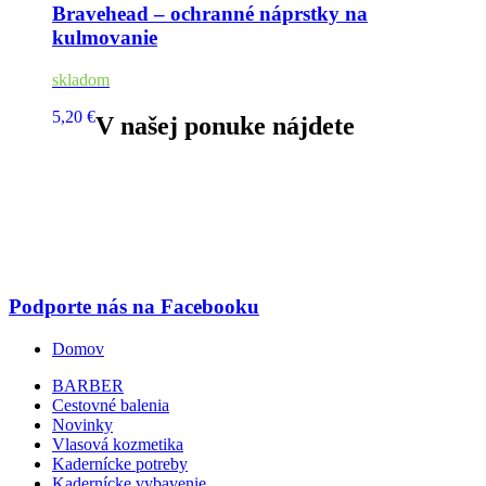
Bravehead – ochranné náprstky na
kulmovanie
skladom
5,20 €
V našej ponuke nájdete
Podporte nás na Facebooku
Domov
BARBER
Cestovné balenia
Novinky
Vlasová kozmetika
Kadernícke potreby
Kadernícke vybavenie