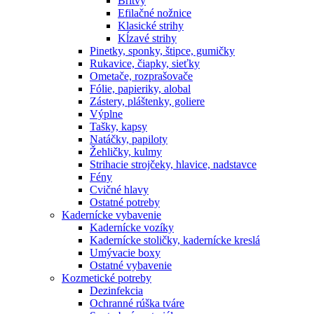
Britvy
Efilačné nožnice
Klasické strihy
Kĺzavé strihy
Pinetky, sponky, štipce, gumičky
Rukavice, čiapky, sieťky
Ometače, rozprašovače
Fólie, papieriky, alobal
Zástery, pláštenky, goliere
Výplne
Tašky, kapsy
Natáčky, papiloty
Žehličky, kulmy
Strihacie strojčeky, hlavice, nadstavce
Fény
Cvičné hlavy
Ostatné potreby
Kadernícke vybavenie
Kadernícke vozíky
Kadernícke stoličky, kadernícke kreslá
Umývacie boxy
Ostatné vybavenie
Kozmetické potreby
Dezinfekcia
Ochranné rúška tváre