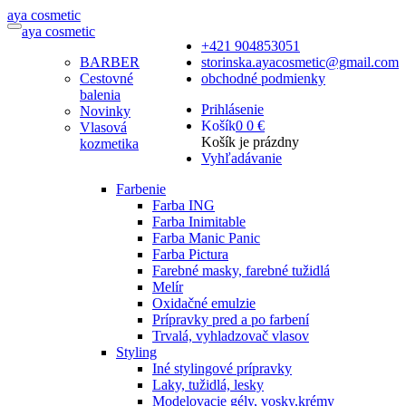
a
ya
c
osmetic
a
ya
c
osmetic
+421 904853051
BARBER
storinska.ayacosmetic@gmail.com
Cestovné
obchodné podmienky
balenia
Prihlásenie
Novinky
Košík
0
0 €
Vlasová
Košík je prázdny
kozmetika
Vyhľadávanie
Farbenie
Farba ING
Farba Inimitable
Farba Manic Panic
Farba Pictura
Farebné masky, farebné tužidlá
Melír
Oxidačné emulzie
Prípravky pred a po farbení
Trvalá, vyhladzovač vlasov
Styling
Iné stylingové prípravky
Laky, tužidlá, lesky
Modelovacie gély, vosky,krémy