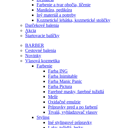
Farbenie a tvar obočia, líčenie
Manikúra, pedikúra
Iný materiál a potreby
Kozmetické lehátka, kozmetické stoličky
Darčekové balenia
Akcia
Štartovacie balíčky
BARBER
Cestovné balenia
Novinky
Vlasová kozmetika
Farbenie
Farba ING
Farba Inimitable
Farba Manic Panic
Farba Pictura
Farebné masky, farebné tužidlá
Melír
Oxidačné emulzie
Prípravky pred a po farbení
Trvalá, vyhladzovač vlasov
Styling
Iné stylingové prípravky
Laky, tužidlá, lesky