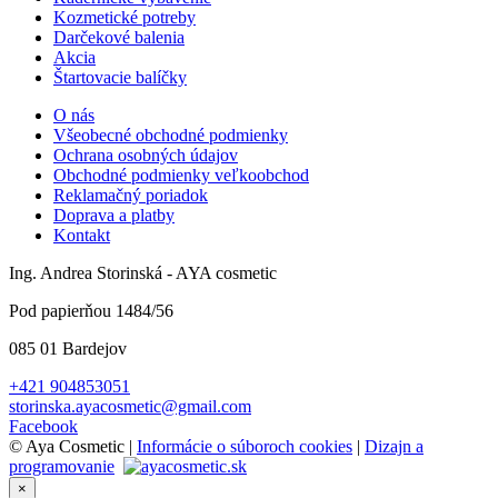
Kozmetické potreby
Darčekové balenia
Akcia
Štartovacie balíčky
O nás
Všeobecné obchodné podmienky
Ochrana osobných údajov
Obchodné podmienky veľkoobchod
Reklamačný poriadok
Doprava a platby
Kontakt
Ing. Andrea Storinská - AYA cosmetic
Pod papierňou 1484/56
085 01 Bardejov
+421 904853051
storinska.ayacosmetic@gmail.com
Facebook
© Aya Cosmetic |
Informácie o súboroch cookies
|
Dizajn a
programovanie
×