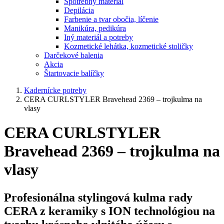
Spotrebný materiál
Depilácia
Farbenie a tvar obočia, líčenie
Manikúra, pedikúra
Iný materiál a potreby
Kozmetické lehátka, kozmetické stoličky
Darčekové balenia
Akcia
Štartovacie balíčky
Kadernícke potreby
CERA CURLSTYLER Bravehead 2369 – trojkulma na
vlasy
CERA CURLSTYLER
Bravehead 2369 – trojkulma na
vlasy
Profesionálna stylingová kulma rady
CERA z keramiky s ION technológiou na