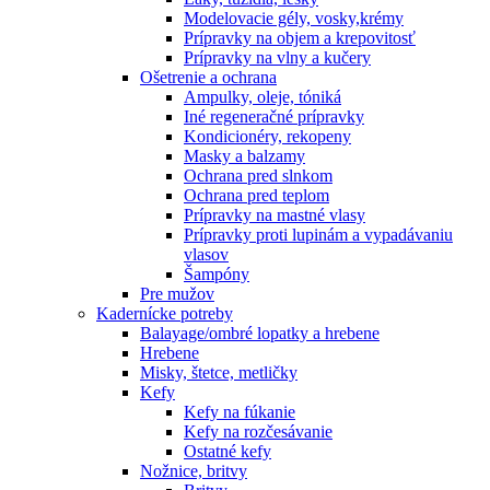
Modelovacie gély, vosky,krémy
Prípravky na objem a krepovitosť
Prípravky na vlny a kučery
Ošetrenie a ochrana
Ampulky, oleje, tóniká
Iné regeneračné prípravky
Kondicionéry, rekopeny
Masky a balzamy
Ochrana pred slnkom
Ochrana pred teplom
Prípravky na mastné vlasy
Prípravky proti lupinám a vypadávaniu
vlasov
Šampóny
Pre mužov
Kadernícke potreby
Balayage/ombré lopatky a hrebene
Hrebene
Misky, štetce, metličky
Kefy
Kefy na fúkanie
Kefy na rozčesávanie
Ostatné kefy
Nožnice, britvy