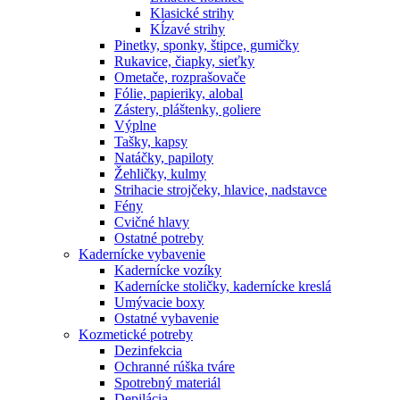
Klasické strihy
Kĺzavé strihy
Pinetky, sponky, štipce, gumičky
Rukavice, čiapky, sieťky
Ometače, rozprašovače
Fólie, papieriky, alobal
Zástery, pláštenky, goliere
Výplne
Tašky, kapsy
Natáčky, papiloty
Žehličky, kulmy
Strihacie strojčeky, hlavice, nadstavce
Fény
Cvičné hlavy
Ostatné potreby
Kadernícke vybavenie
Kadernícke vozíky
Kadernícke stoličky, kadernícke kreslá
Umývacie boxy
Ostatné vybavenie
Kozmetické potreby
Dezinfekcia
Ochranné rúška tváre
Spotrebný materiál
Depilácia