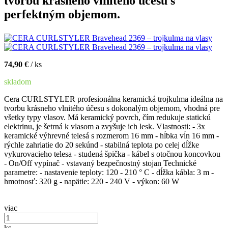
tvorbu krásneho vlnitého účesu s
perfektným objemom.
74,90 €
/ ks
skladom
Cera CURLSTYLER profesionálna keramická trojkulma ideálna na
tvorbu krásneho vlnitého účesu s dokonalým objemom, vhodná pre
všetky typy vlasov. Má keramický povrch, čím redukuje statickú
elektrinu, je šetrná k vlasom a zvyšuje ich lesk. Vlastnosti: - 3x
keramické výhrevné telesá s rozmerom 16 mm - hĺbka vĺn 16 mm -
rýchle zahriatie do 20 sekúnd - stabilná teplota po celej dĺžke
vykurovacieho telesa - studená špička - kábel s otočnou koncovkou
- On/Off vypínač - vstavaný bezpečnostný stojan Technické
parametre: - nastavenie teploty: 120 - 210 ° C - dĺžka kábla: 3 m -
hmotnosť: 320 g - napätie: 220 - 240 V - výkon: 60 W
viac
ks