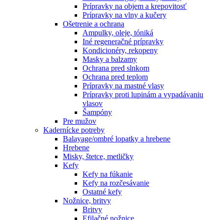
Prípravky na objem a krepovitosť
Prípravky na vlny a kučery
Ošetrenie a ochrana
Ampulky, oleje, tóniká
Iné regeneračné prípravky
Kondicionéry, rekopeny
Masky a balzamy
Ochrana pred slnkom
Ochrana pred teplom
Prípravky na mastné vlasy
Prípravky proti lupinám a vypadávaniu
vlasov
Šampóny
Pre mužov
Kadernícke potreby
Balayage/ombré lopatky a hrebene
Hrebene
Misky, štetce, metličky
Kefy
Kefy na fúkanie
Kefy na rozčesávanie
Ostatné kefy
Nožnice, britvy
Britvy
Efilačné nožnice