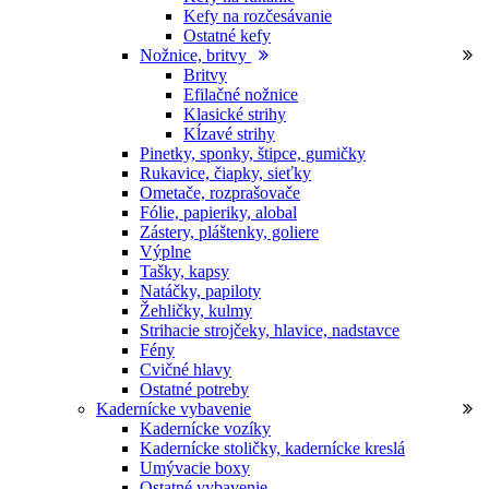
Kefy na rozčesávanie
Ostatné kefy
Nožnice, britvy
Britvy
Efilačné nožnice
Klasické strihy
Kĺzavé strihy
Pinetky, sponky, štipce, gumičky
Rukavice, čiapky, sieťky
Ometače, rozprašovače
Fólie, papieriky, alobal
Zástery, pláštenky, goliere
Výplne
Tašky, kapsy
Natáčky, papiloty
Žehličky, kulmy
Strihacie strojčeky, hlavice, nadstavce
Fény
Cvičné hlavy
Ostatné potreby
Kadernícke vybavenie
Kadernícke vozíky
Kadernícke stoličky, kadernícke kreslá
Umývacie boxy
Ostatné vybavenie