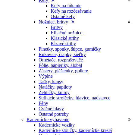
Kefy
Kefy na fúkanie
Kefy na rozčesávanie
Ostatné kefy
Nožnice, britvy
Britvy
Efilačné nožnice
Klasické strihy
Kĺzavé strihy
Pinetky, sponky, štipce, gumičky
Rukavice, čiapky, sieťky
Ometače, rozprašovače
Fólie, papieriky, alobal
Zástery, pláštenky, goliere
Výplne
Tašky, kapsy
Natáčky, papiloty
Žehličky, kulmy
Strihacie strojčeky, hlavice, nadstavce
Fény
Cvičné hlavy
Ostatné potreby
Kadernícke vybavenie
Kadernícke vozíky
Kadernícke stoličky, kadernícke kreslá