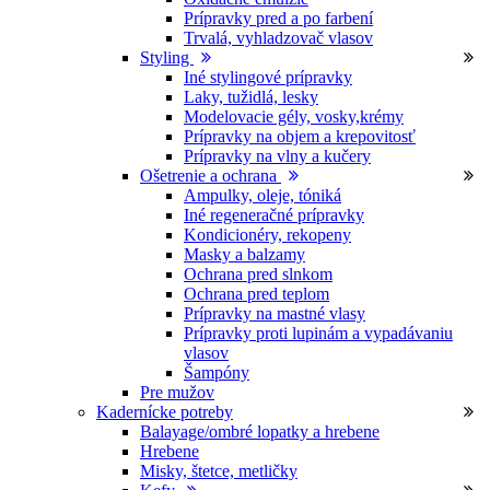
Prípravky pred a po farbení
Trvalá, vyhladzovač vlasov
Styling
Iné stylingové prípravky
Laky, tužidlá, lesky
Modelovacie gély, vosky,krémy
Prípravky na objem a krepovitosť
Prípravky na vlny a kučery
Ošetrenie a ochrana
Ampulky, oleje, tóniká
Iné regeneračné prípravky
Kondicionéry, rekopeny
Masky a balzamy
Ochrana pred slnkom
Ochrana pred teplom
Prípravky na mastné vlasy
Prípravky proti lupinám a vypadávaniu
vlasov
Šampóny
Pre mužov
Kadernícke potreby
Balayage/ombré lopatky a hrebene
Hrebene
Misky, štetce, metličky