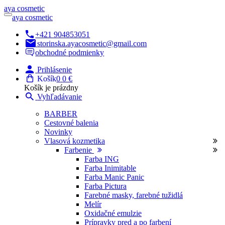
a
ya
c
osmetic
a
ya
c
osmetic
+421 904853051
storinska.ayacosmetic@gmail.com
obchodné podmienky
Prihlásenie
Košík
0
0 €
Košík je prázdny
Vyhľadávanie
BARBER
Cestovné balenia
Novinky
Vlasová kozmetika
Farbenie
Farba ING
Farba Inimitable
Farba Manic Panic
Farba Pictura
Farebné masky, farebné tužidlá
Melír
Oxidačné emulzie
Prípravky pred a po farbení