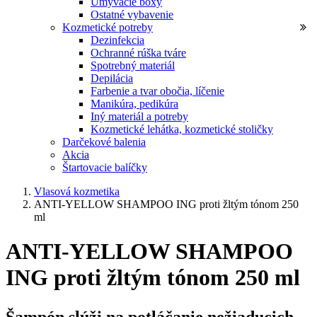
Umývacie boxy
Ostatné vybavenie
Kozmetické potreby
Dezinfekcia
Ochranné rúška tváre
Spotrebný materiál
Depilácia
Farbenie a tvar obočia, líčenie
Manikúra, pedikúra
Iný materiál a potreby
Kozmetické lehátka, kozmetické stoličky
Darčekové balenia
Akcia
Štartovacie balíčky
Vlasová kozmetika
ANTI-YELLOW SHAMPOO ING proti žltým tónom 250
ml
ANTI-YELLOW SHAMPOO
ING proti žltým tónom 250 ml