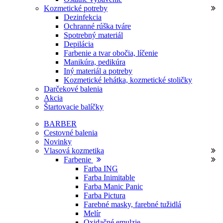
Kozmetické potreby
Dezinfekcia
Ochranné rúška tváre
Spotrebný materiál
Depilácia
Farbenie a tvar obočia, líčenie
Manikúra, pedikúra
Iný materiál a potreby
Kozmetické lehátka, kozmetické stoličky
Darčekové balenia
Akcia
Štartovacie balíčky
BARBER
Cestovné balenia
Novinky
Vlasová kozmetika
Farbenie
Farba ING
Farba Inimitable
Farba Manic Panic
Farba Pictura
Farebné masky, farebné tužidlá
Melír
Oxidačné emulzie