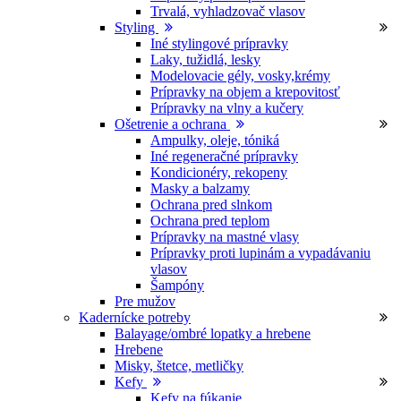
Trvalá, vyhladzovač vlasov
Styling
Iné stylingové prípravky
Laky, tužidlá, lesky
Modelovacie gély, vosky,krémy
Prípravky na objem a krepovitosť
Prípravky na vlny a kučery
Ošetrenie a ochrana
Ampulky, oleje, tóniká
Iné regeneračné prípravky
Kondicionéry, rekopeny
Masky a balzamy
Ochrana pred slnkom
Ochrana pred teplom
Prípravky na mastné vlasy
Prípravky proti lupinám a vypadávaniu
vlasov
Šampóny
Pre mužov
Kadernícke potreby
Balayage/ombré lopatky a hrebene
Hrebene
Misky, štetce, metličky
Kefy
Kefy na fúkanie