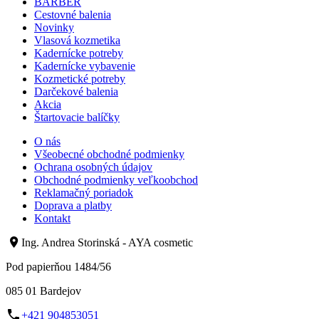
BARBER
Cestovné balenia
Novinky
Vlasová kozmetika
Kadernícke potreby
Kadernícke vybavenie
Kozmetické potreby
Darčekové balenia
Akcia
Štartovacie balíčky
O nás
Všeobecné obchodné podmienky
Ochrana osobných údajov
Obchodné podmienky veľkoobchod
Reklamačný poriadok
Doprava a platby
Kontakt
Ing. Andrea Storinská - AYA cosmetic
Pod papierňou 1484/56
085 01 Bardejov
+421 904853051