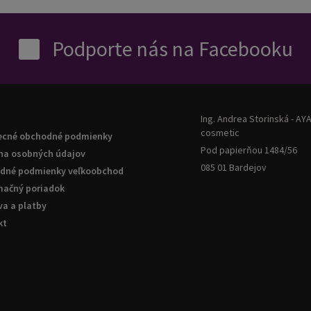
Podporte nás na Facebooku
Ing. Andrea Storinská - AY
cosmetic
ecné obchodné podmienky
Pod papierňou 1484/56
na osobných údajov
085 01 Bardejov
dné podmienky veľkoobchod
mačný poriadok
a a platby
kt