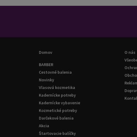
Domov
O nás
Všeob
BARBER
Ochra
Cestovné balenia
Obcho
Novinky
Rekla
Vlasová kozmetika
Doprav
Kadernícke potreby
Konta
Kadernícke vybavenie
Kozmetické potreby
Darčekové balenia
Akcia
Štartovacie balíčky