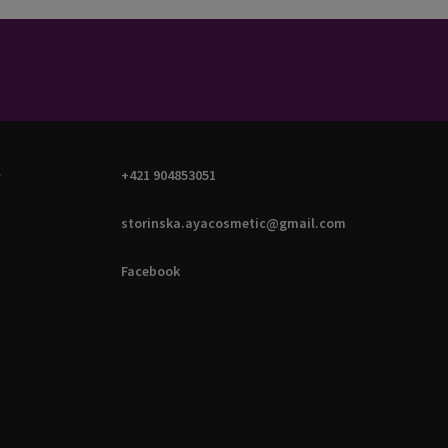
A
+421 904853051
storinska.ayacosmetic@gmail.com
Facebook