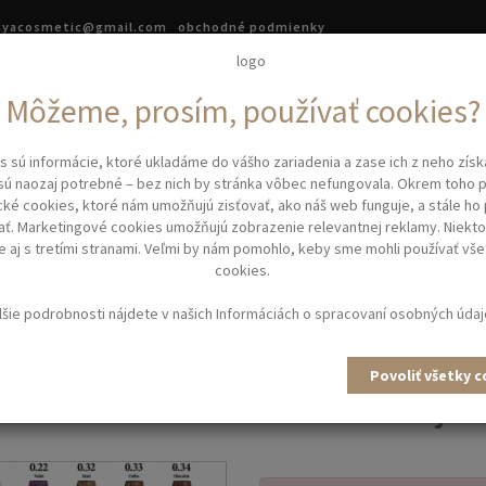
.ayacosmetic@gmail.com
obchodné podmienky
asová kozmetika
Kadernícke potreby
Kadernícke vybave
Môžeme, prosím, používať cookies?
íčky
s sú informácie, ktoré ukladáme do vášho zariadenia a zase ich z neho zís
sú naozaj potrebné – bez nich by stránka vôbec nefungovala. Okrem toho
cké cookies, ktoré nám umožňujú zisťovať, ako náš web funguje, a stále ho
ať. Marketingové cookies umožňujú zobrazenie relevantnej reklamy. Niekto
NERS INIMITABLE 0.13 BEIGE
 aj s tretími stranami. Veľmi by nám pomohlo, keby sme mohli používať vše
cookies.
lšie podrobnosti nájdete v našich
Informáciách o spracovaní osobných úda
iakové kyslé tónovacie farby ACI
ble Haircompany predstavujú neuta
Povoliť všetky 
ích odleskov a tónov vlasov. Objem