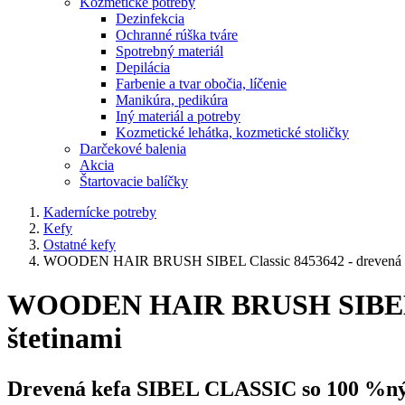
Kozmetické potreby
Dezinfekcia
Ochranné rúška tváre
Spotrebný materiál
Depilácia
Farbenie a tvar obočia, líčenie
Manikúra, pedikúra
Iný materiál a potreby
Kozmetické lehátka, kozmetické stoličky
Darčekové balenia
Akcia
Štartovacie balíčky
Kadernícke potreby
Kefy
Ostatné kefy
WOODEN HAIR BRUSH SIBEL Classic 8453642 - drevená vyhl
WOODEN HAIR BRUSH SIBEL Clas
štetinami
Drevená kefa SIBEL CLASSIC
so 100 %ným