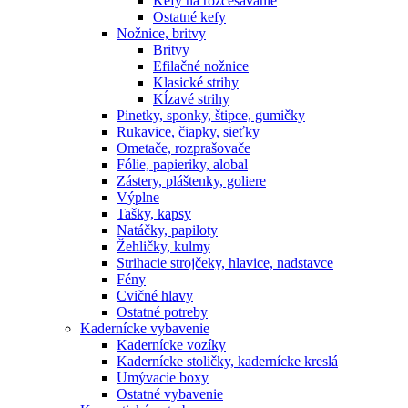
Kefy na rozčesávanie
Ostatné kefy
Nožnice, britvy
Britvy
Efilačné nožnice
Klasické strihy
Kĺzavé strihy
Pinetky, sponky, štipce, gumičky
Rukavice, čiapky, sieťky
Ometače, rozprašovače
Fólie, papieriky, alobal
Zástery, pláštenky, goliere
Výplne
Tašky, kapsy
Natáčky, papiloty
Žehličky, kulmy
Strihacie strojčeky, hlavice, nadstavce
Fény
Cvičné hlavy
Ostatné potreby
Kadernícke vybavenie
Kadernícke vozíky
Kadernícke stoličky, kadernícke kreslá
Umývacie boxy
Ostatné vybavenie