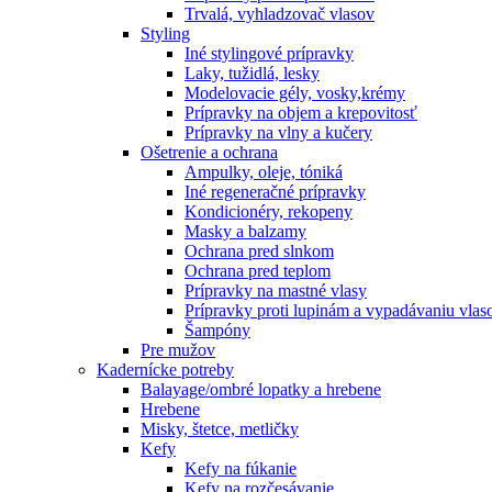
Trvalá, vyhladzovač vlasov
Styling
Iné stylingové prípravky
Laky, tužidlá, lesky
Modelovacie gély, vosky,krémy
Prípravky na objem a krepovitosť
Prípravky na vlny a kučery
Ošetrenie a ochrana
Ampulky, oleje, tóniká
Iné regeneračné prípravky
Kondicionéry, rekopeny
Masky a balzamy
Ochrana pred slnkom
Ochrana pred teplom
Prípravky na mastné vlasy
Prípravky proti lupinám a vypadávaniu vlas
Šampóny
Pre mužov
Kadernícke potreby
Balayage/ombré lopatky a hrebene
Hrebene
Misky, štetce, metličky
Kefy
Kefy na fúkanie
Kefy na rozčesávanie