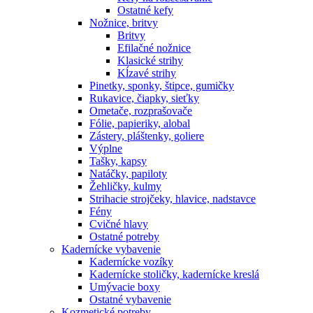
Ostatné kefy
Nožnice, britvy
Britvy
Efilačné nožnice
Klasické strihy
Kĺzavé strihy
Pinetky, sponky, štipce, gumičky
Rukavice, čiapky, sieťky
Ometače, rozprašovače
Fólie, papieriky, alobal
Zástery, pláštenky, goliere
Výplne
Tašky, kapsy
Natáčky, papiloty
Žehličky, kulmy
Strihacie strojčeky, hlavice, nadstavce
Fény
Cvičné hlavy
Ostatné potreby
Kadernícke vybavenie
Kadernícke vozíky
Kadernícke stoličky, kadernícke kreslá
Umývacie boxy
Ostatné vybavenie
Kozmetické potreby