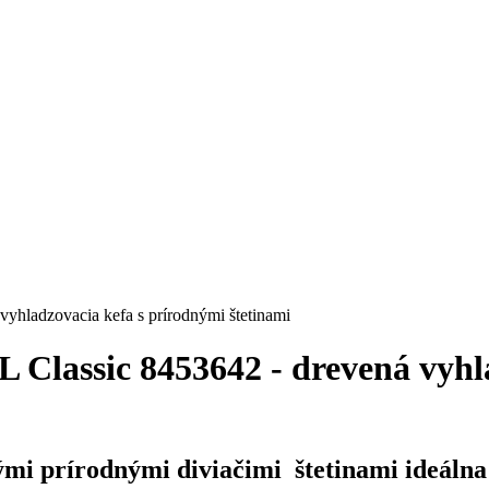
adzovacia kefa s prírodnými štetinami
sic 8453642 - drevená vyhlad
i prírodnými diviačimi štetinami ideálna 