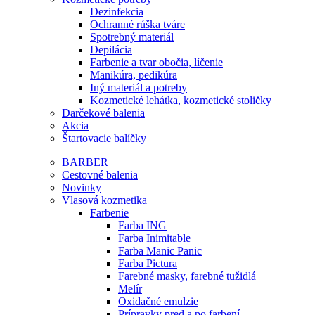
Dezinfekcia
Ochranné rúška tváre
Spotrebný materiál
Depilácia
Farbenie a tvar obočia, líčenie
Manikúra, pedikúra
Iný materiál a potreby
Kozmetické lehátka, kozmetické stoličky
Darčekové balenia
Akcia
Štartovacie balíčky
BARBER
Cestovné balenia
Novinky
Vlasová kozmetika
Farbenie
Farba ING
Farba Inimitable
Farba Manic Panic
Farba Pictura
Farebné masky, farebné tužidlá
Melír
Oxidačné emulzie
Prípravky pred a po farbení