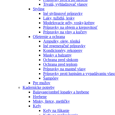
Trvalá, vyhladzovač vlasov
Styling
Iné stylingové prípravky
Laky, tužidlá, lesky
Modelovacie gély, vosky,krémy
Prípravky na objem a krepovitosť
Prípravky na vlny a kučery
Ošetrenie a ochrana
Ampulky, oleje, tóniká
Iné regeneračné prípravky
Kondicionéry, rekopeny
Masky a balzamy
Ochrana pred slnkom
Ochrana pred teplom
Prípravky na mastné vlasy
Prípravky proti lupinám a vypadávaniu vlas
Šampóny
Pre mužov
Kadernícke potreby
Balayage/ombré lopatky a hrebene
Hrebene
Misky, štetce, metličky
Kefy
Kefy na fúkanie