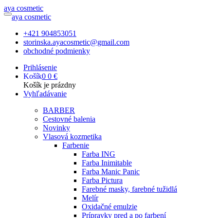
a
ya
c
osmetic
a
ya
c
osmetic
+421 904853051
storinska.ayacosmetic@gmail.com
obchodné podmienky
Prihlásenie
Košík
0
0 €
Košík je prázdny
Vyhľadávanie
BARBER
Cestovné balenia
Novinky
Vlasová kozmetika
Farbenie
Farba ING
Farba Inimitable
Farba Manic Panic
Farba Pictura
Farebné masky, farebné tužidlá
Melír
Oxidačné emulzie
Prípravky pred a po farbení