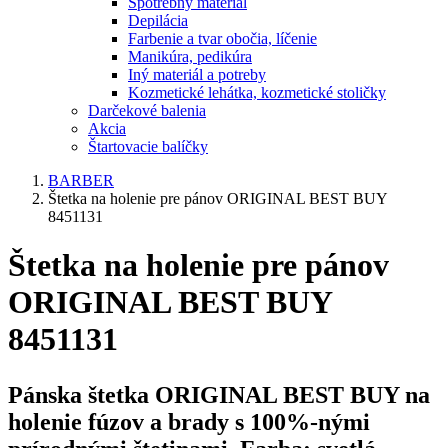
Spotrebný materiál
Depilácia
Farbenie a tvar obočia, líčenie
Manikúra, pedikúra
Iný materiál a potreby
Kozmetické lehátka, kozmetické stoličky
Darčekové balenia
Akcia
Štartovacie balíčky
BARBER
Štetka na holenie pre pánov ORIGINAL BEST BUY
8451131
Štetka na holenie pre pánov
ORIGINAL BEST BUY
8451131
Pánska štetka ORIGINAL BEST BUY n
a
holenie fúzov a brady s 100%-nými