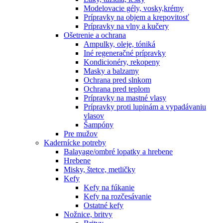
Modelovacie gély, vosky,krémy
Prípravky na objem a krepovitosť
Prípravky na vlny a kučery
Ošetrenie a ochrana
Ampulky, oleje, tóniká
Iné regeneračné prípravky
Kondicionéry, rekopeny
Masky a balzamy
Ochrana pred slnkom
Ochrana pred teplom
Prípravky na mastné vlasy
Prípravky proti lupinám a vypadávaniu
vlasov
Šampóny
Pre mužov
Kadernícke potreby
Balayage/ombré lopatky a hrebene
Hrebene
Misky, štetce, metličky
Kefy
Kefy na fúkanie
Kefy na rozčesávanie
Ostatné kefy
Nožnice, britvy