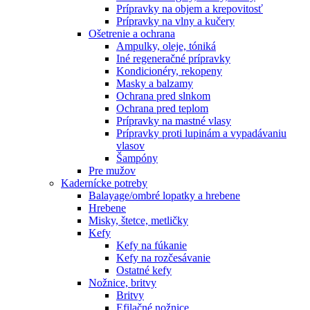
Prípravky na objem a krepovitosť
Prípravky na vlny a kučery
Ošetrenie a ochrana
Ampulky, oleje, tóniká
Iné regeneračné prípravky
Kondicionéry, rekopeny
Masky a balzamy
Ochrana pred slnkom
Ochrana pred teplom
Prípravky na mastné vlasy
Prípravky proti lupinám a vypadávaniu
vlasov
Šampóny
Pre mužov
Kadernícke potreby
Balayage/ombré lopatky a hrebene
Hrebene
Misky, štetce, metličky
Kefy
Kefy na fúkanie
Kefy na rozčesávanie
Ostatné kefy
Nožnice, britvy
Britvy
Efilačné nožnice