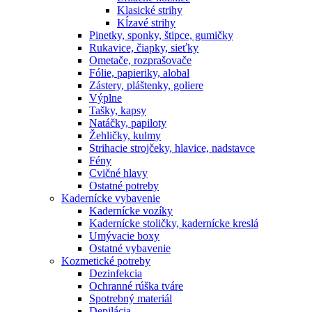
Klasické strihy
Kĺzavé strihy
Pinetky, sponky, štipce, gumičky
Rukavice, čiapky, sieťky
Ometače, rozprašovače
Fólie, papieriky, alobal
Zástery, pláštenky, goliere
Výplne
Tašky, kapsy
Natáčky, papiloty
Žehličky, kulmy
Strihacie strojčeky, hlavice, nadstavce
Fény
Cvičné hlavy
Ostatné potreby
Kadernícke vybavenie
Kadernícke vozíky
Kadernícke stoličky, kadernícke kreslá
Umývacie boxy
Ostatné vybavenie
Kozmetické potreby
Dezinfekcia
Ochranné rúška tváre
Spotrebný materiál
Depilácia