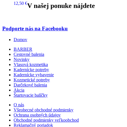
12,50 €
V našej ponuke nájdete
Podporte nás na Facebooku
Domov
BARBER
Cestovné balenia
Novinky
Vlasová kozmetika
Kadernícke potreby
Kadernícke vybavenie
Kozmetické potreby
Darčekové balenia
Akcia
Štartovacie balíčky
O nás
Všeobecné obchodné podmienky
Ochrana osobných údajov
Obchodné podmienky veľkoobchod
Reklamačný poriadok