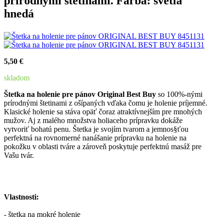
prírodnými štetinami.
Farba:
svetlá
hnedá
5,50 €
skladom
Štetka na holenie pre pánov Original Best Buy
so 100%-nými
prírodnými štetinami z ošípaných vďaka čomu je holenie príjemné.
Klasické holenie sa stáva opäť čoraz atraktívnejším pre mnohých
mužov. Aj z malého množstva holiaceho prípravku dokáže
vytvoriť bohatú penu. Štetka je svojím tvarom a jemnos§ťou
perfektná na rovnomerné nanášanie prípravku na holenie na
pokožku v oblasti tváre a zároveň poskytuje perfektnú masáž pre
Vašu tvár.
Vlastnosti:
- štetka na mokré holenie