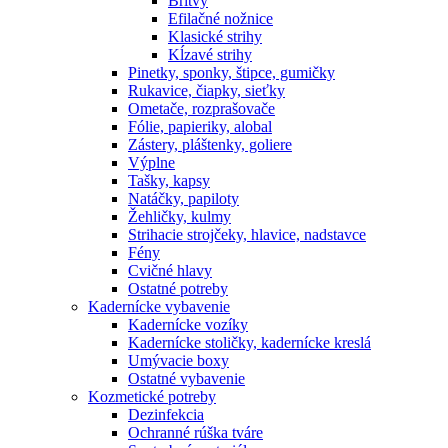
Britvy
Efilačné nožnice
Klasické strihy
Kĺzavé strihy
Pinetky, sponky, štipce, gumičky
Rukavice, čiapky, sieťky
Ometače, rozprašovače
Fólie, papieriky, alobal
Zástery, pláštenky, goliere
Výplne
Tašky, kapsy
Natáčky, papiloty
Žehličky, kulmy
Strihacie strojčeky, hlavice, nadstavce
Fény
Cvičné hlavy
Ostatné potreby
Kadernícke vybavenie
Kadernícke vozíky
Kadernícke stoličky, kadernícke kreslá
Umývacie boxy
Ostatné vybavenie
Kozmetické potreby
Dezinfekcia
Ochranné rúška tváre