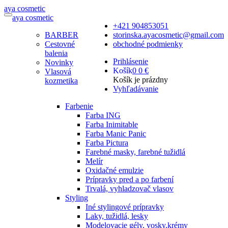
a
ya
c
osmetic
a
ya
c
osmetic
+421 904853051
BARBER
storinska.ayacosmetic@gmail.com
Cestovné
obchodné podmienky
balenia
Prihlásenie
Novinky
Košík
0
0 €
Vlasová
Košík je prázdny
kozmetika
Vyhľadávanie
Farbenie
Farba ING
Farba Inimitable
Farba Manic Panic
Farba Pictura
Farebné masky, farebné tužidlá
Melír
Oxidačné emulzie
Prípravky pred a po farbení
Trvalá, vyhladzovač vlasov
Styling
Iné stylingové prípravky
Laky, tužidlá, lesky
Modelovacie gély, vosky,krémy