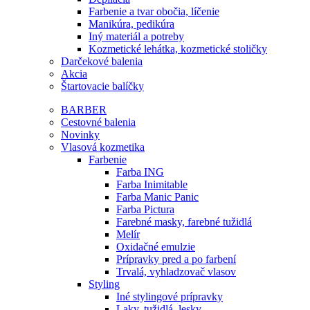
Farbenie a tvar obočia, líčenie
Manikúra, pedikúra
Iný materiál a potreby
Kozmetické lehátka, kozmetické stoličky
Darčekové balenia
Akcia
Štartovacie balíčky
BARBER
Cestovné balenia
Novinky
Vlasová kozmetika
Farbenie
Farba ING
Farba Inimitable
Farba Manic Panic
Farba Pictura
Farebné masky, farebné tužidlá
Melír
Oxidačné emulzie
Prípravky pred a po farbení
Trvalá, vyhladzovač vlasov
Styling
Iné stylingové prípravky
Laky, tužidlá, lesky