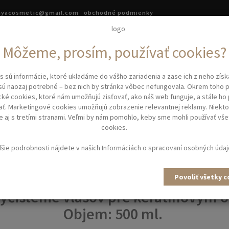
.ayacosmetic@gmail.com
obchodné podmienky
asová kozmetika
Kadernícke potreby
Kadernícke vybave
Môžeme, prosím, používať cookies?
íčky
s sú informácie, ktoré ukladáme do vášho zariadenia a zase ich z neho zís
 vlasov
PRE-TREATMENT K-SHAMPOO Inimitable - čistiaci šampón pred ke
sú naozaj potrebné – bez nich by stránka vôbec nefungovala. Okrem toho
cké cookies, ktoré nám umožňujú zisťovať, ako náš web funguje, a stále ho
ať. Marketingové cookies umožňujú zobrazenie relevantnej reklamy. Niekto
EATMENT K-SHAMPOO INIMI
 aj s tretími stranami. Veľmi by nám pomohlo, keby sme mohli používať vše
cookies.
CI ŠAMPÓN PRED KERATÍNOM 
lšie podrobnosti nájdete v našich
Informáciách o spracovaní osobných úda
alkalickým pH 8 je ideálnym pom
Povoliť všetky 
yčistenie vlasov pre keratínovým 
Objem: 500 ml.