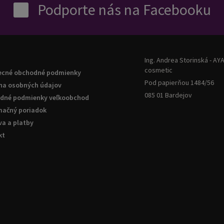
Podporte nás na Facebooku
Ing. Andrea Storinská - AY
cosmetic
ecné obchodné podmienky
Pod papierňou 1484/56
na osobných údajov
085 01 Bardejov
dné podmienky veľkoobchod
mačný poriadok
a a platby
kt