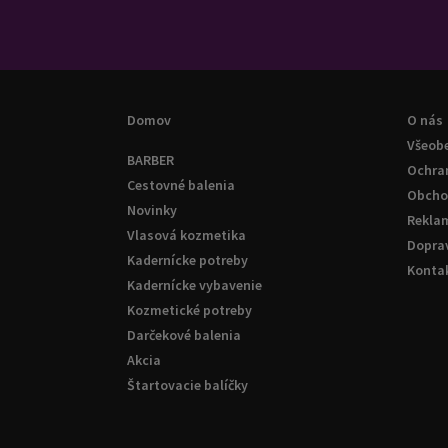
Domov
O nás
Všeob
BARBER
Ochra
Cestovné balenia
Obcho
Novinky
Rekla
Vlasová kozmetika
Doprav
Kadernícke potreby
Konta
Kadernícke vybavenie
Kozmetické potreby
Darčekové balenia
Akcia
Štartovacie balíčky