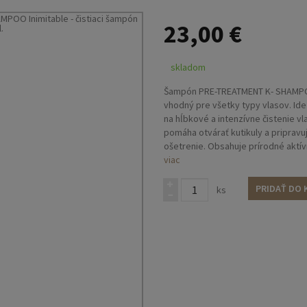
23,00 €
skladom
Šampón PRE-TREATMENT K- SHAMPO
vhodný pre všetky typy vlasov. I
na hĺbkové a intenzívne čistenie vl
pomáha otvárať kutikuly a pripravu
ošetrenie. Obsahuje prírodné aktí
rastliny amarantu, ako je Ama-olej a
viac
obnovuje štruktúru vlasov, chráni 
skutočne silný účinok proti krepov
PRIDAŤ DO 
ks
zložka je bohatá na flavonoidy a po
antioxidačným účinkom. Výsledkom 
Obsahuje tiež hydrolyzovaný kerat
proteínom a neoddeliteľnou súčasť
Chráni vlasy a zároveň dodáva im 
proces uhladzovania.
Objem: 500 ml.