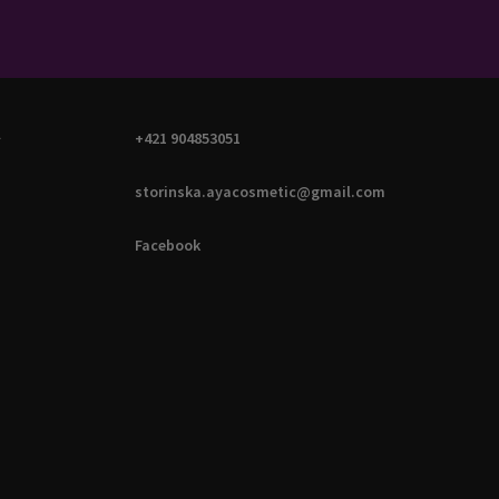
A
+421 904853051
storinska.ayacosmetic@gmail.com
Facebook