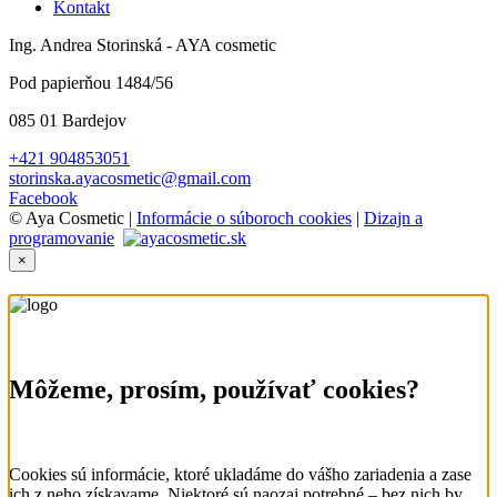
Kontakt
Ing. Andrea Storinská - AYA cosmetic
Pod papierňou 1484/56
085 01 Bardejov
+421 904853051
storinska.ayacosmetic@gmail.com
Facebook
© Aya Cosmetic |
Informácie o súboroch cookies
|
Dizajn a
programovanie
×
Môžeme, prosím, používať cookies?
Cookies sú informácie, ktoré ukladáme do vášho zariadenia a zase
ich z neho získavame. Niektoré sú naozaj potrebné – bez nich by