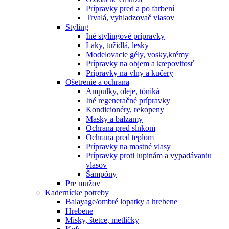
Prípravky pred a po farbení
Trvalá, vyhladzovač vlasov
Styling
Iné stylingové prípravky
Laky, tužidlá, lesky
Modelovacie gély, vosky,krémy
Prípravky na objem a krepovitosť
Prípravky na vlny a kučery
Ošetrenie a ochrana
Ampulky, oleje, tóniká
Iné regeneračné prípravky
Kondicionéry, rekopeny
Masky a balzamy
Ochrana pred slnkom
Ochrana pred teplom
Prípravky na mastné vlasy
Prípravky proti lupinám a vypadávaniu
vlasov
Šampóny
Pre mužov
Kadernícke potreby
Balayage/ombré lopatky a hrebene
Hrebene
Misky, štetce, metličky