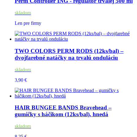
Perm Controller ING - regulátor trvalej 500 ml
skladom
Len pre firmy
TWO COLORS PERM RODS (12ks/bal) –
dvojfarebné natáčky na trvalú onduláciu
skladom
3,90 €
HAIR BUNGEE BANDS Bravehead –
gumičky s háčikom (12ks/bal), hnedá
skladom
8,25 €