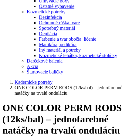
Umývacie boxy
Ostatné vybavenie
Kozmetické potreby
Dezinfekcia
Ochranné rúška tváre
Spotrebný materiál
Depilácia
Farbenie a tvar obočia, líčenie
Manikúra, pedikúra
Iný materiál a potreby
Kozmetické lehátka, kozmetické stoličky
Darčekové balenia
Akcia
Štartovacie balíčky
Kadernícke potreby
ONE COLOR PERM RODS (12ks/bal) – jednofarebné
natáčky na trvalú onduláciu
ONE COLOR PERM RODS
(12ks/bal) – jednofarebné
natáčky na trvalú onduláciu