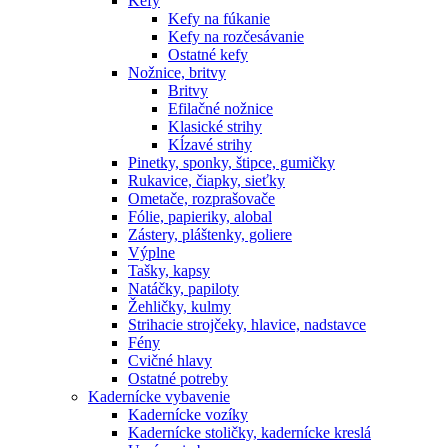
Kefy
Kefy na fúkanie
Kefy na rozčesávanie
Ostatné kefy
Nožnice, britvy
Britvy
Efilačné nožnice
Klasické strihy
Kĺzavé strihy
Pinetky, sponky, štipce, gumičky
Rukavice, čiapky, sieťky
Ometače, rozprašovače
Fólie, papieriky, alobal
Zástery, pláštenky, goliere
Výplne
Tašky, kapsy
Natáčky, papiloty
Žehličky, kulmy
Strihacie strojčeky, hlavice, nadstavce
Fény
Cvičné hlavy
Ostatné potreby
Kadernícke vybavenie
Kadernícke vozíky
Kadernícke stoličky, kadernícke kreslá