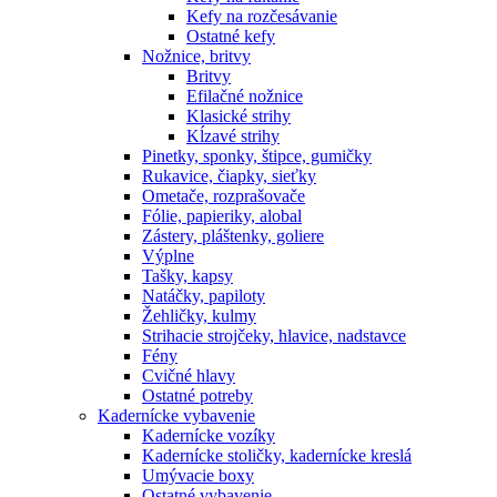
Kefy na rozčesávanie
Ostatné kefy
Nožnice, britvy
Britvy
Efilačné nožnice
Klasické strihy
Kĺzavé strihy
Pinetky, sponky, štipce, gumičky
Rukavice, čiapky, sieťky
Ometače, rozprašovače
Fólie, papieriky, alobal
Zástery, pláštenky, goliere
Výplne
Tašky, kapsy
Natáčky, papiloty
Žehličky, kulmy
Strihacie strojčeky, hlavice, nadstavce
Fény
Cvičné hlavy
Ostatné potreby
Kadernícke vybavenie
Kadernícke vozíky
Kadernícke stoličky, kadernícke kreslá
Umývacie boxy
Ostatné vybavenie