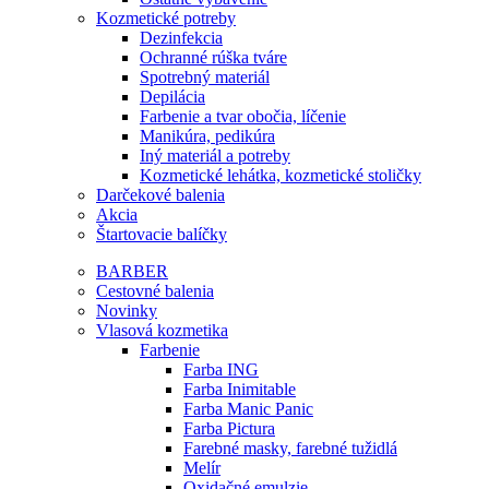
Kozmetické potreby
Dezinfekcia
Ochranné rúška tváre
Spotrebný materiál
Depilácia
Farbenie a tvar obočia, líčenie
Manikúra, pedikúra
Iný materiál a potreby
Kozmetické lehátka, kozmetické stoličky
Darčekové balenia
Akcia
Štartovacie balíčky
BARBER
Cestovné balenia
Novinky
Vlasová kozmetika
Farbenie
Farba ING
Farba Inimitable
Farba Manic Panic
Farba Pictura
Farebné masky, farebné tužidlá
Melír
Oxidačné emulzie