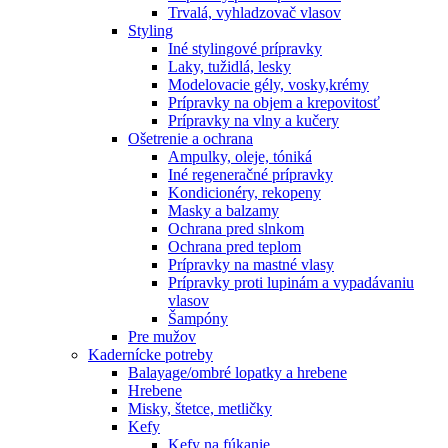
Trvalá, vyhladzovač vlasov
Styling
Iné stylingové prípravky
Laky, tužidlá, lesky
Modelovacie gély, vosky,krémy
Prípravky na objem a krepovitosť
Prípravky na vlny a kučery
Ošetrenie a ochrana
Ampulky, oleje, tóniká
Iné regeneračné prípravky
Kondicionéry, rekopeny
Masky a balzamy
Ochrana pred slnkom
Ochrana pred teplom
Prípravky na mastné vlasy
Prípravky proti lupinám a vypadávaniu
vlasov
Šampóny
Pre mužov
Kadernícke potreby
Balayage/ombré lopatky a hrebene
Hrebene
Misky, štetce, metličky
Kefy
Kefy na fúkanie