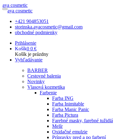
a
ya
c
osmetic
a
ya
c
osmetic
+421 904853051
storinska.ayacosmetic@gmail.com
obchodné podmienky
Prihlásenie
Košík
0
0 €
Košík je prázdny
Vyhľadávanie
BARBER
Cestovné balenia
Novinky
Vlasová kozmetika
Farbenie
Farba ING
Farba Inimitable
Farba Manic Panic
Farba Pictura
Farebné masky, farebné tužidlá
Melír
Oxidačné emulzie
Prípravky pred a po farbení