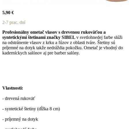
5,90 €
2-7 prac. dní
Profesionálny ometač vlasov s drevenou rukoväťou a
syntetickými štetinami značky SIBEL
v svetlohnedej farbe slúži
na odstránenie vlasov z krku a fúzov z oblasti tváre. Štetiny sú
príjemné na dotyk takže nedráždia pokožku. Ometač je vhodný do
kaderníckych salónov aj pre barber salóny.
Vlastnosti:
- drevená rukoväť
- syntetické štetiny (dĺžka 8 cm)
- príjemný na dotyk