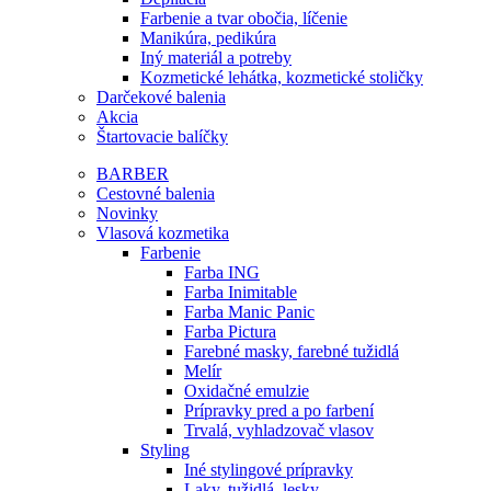
Farbenie a tvar obočia, líčenie
Manikúra, pedikúra
Iný materiál a potreby
Kozmetické lehátka, kozmetické stoličky
Darčekové balenia
Akcia
Štartovacie balíčky
BARBER
Cestovné balenia
Novinky
Vlasová kozmetika
Farbenie
Farba ING
Farba Inimitable
Farba Manic Panic
Farba Pictura
Farebné masky, farebné tužidlá
Melír
Oxidačné emulzie
Prípravky pred a po farbení
Trvalá, vyhladzovač vlasov
Styling
Iné stylingové prípravky
Laky, tužidlá, lesky