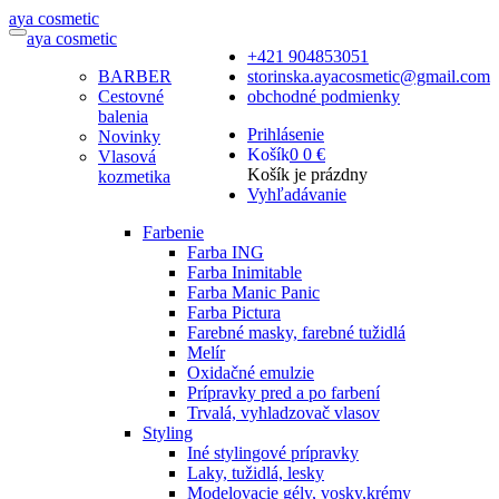
a
ya
c
osmetic
a
ya
c
osmetic
+421 904853051
BARBER
storinska.ayacosmetic@gmail.com
Cestovné
obchodné podmienky
balenia
Prihlásenie
Novinky
Košík
0
0 €
Vlasová
Košík je prázdny
kozmetika
Vyhľadávanie
Farbenie
Farba ING
Farba Inimitable
Farba Manic Panic
Farba Pictura
Farebné masky, farebné tužidlá
Melír
Oxidačné emulzie
Prípravky pred a po farbení
Trvalá, vyhladzovač vlasov
Styling
Iné stylingové prípravky
Laky, tužidlá, lesky
Modelovacie gély, vosky,krémy