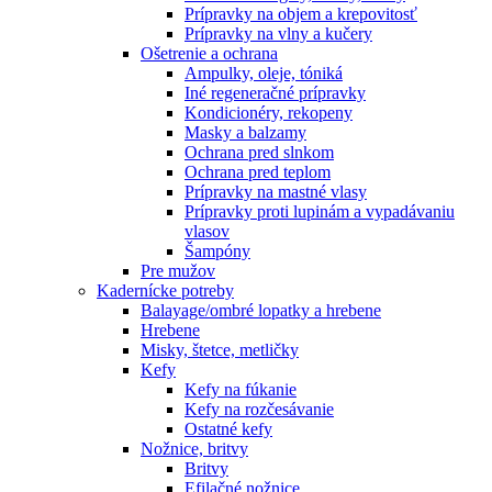
Prípravky na objem a krepovitosť
Prípravky na vlny a kučery
Ošetrenie a ochrana
Ampulky, oleje, tóniká
Iné regeneračné prípravky
Kondicionéry, rekopeny
Masky a balzamy
Ochrana pred slnkom
Ochrana pred teplom
Prípravky na mastné vlasy
Prípravky proti lupinám a vypadávaniu
vlasov
Šampóny
Pre mužov
Kadernícke potreby
Balayage/ombré lopatky a hrebene
Hrebene
Misky, štetce, metličky
Kefy
Kefy na fúkanie
Kefy na rozčesávanie
Ostatné kefy
Nožnice, britvy
Britvy
Efilačné nožnice