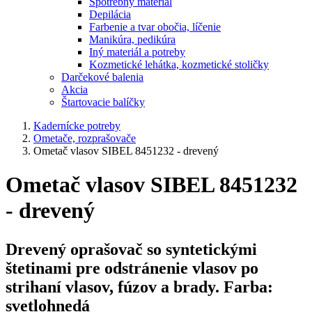
Spotrebný materiál
Depilácia
Farbenie a tvar obočia, líčenie
Manikúra, pedikúra
Iný materiál a potreby
Kozmetické lehátka, kozmetické stoličky
Darčekové balenia
Akcia
Štartovacie balíčky
Kadernícke potreby
Ometače, rozprašovače
Ometač vlasov SIBEL 8451232 - drevený
Ometač vlasov SIBEL 8451232
- drevený
Drevený oprašovač
so syntetickými
štetinami pre odstránenie vlasov po
strihaní vlasov, fúzov a brady.
Farba:
svetlohnedá