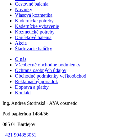
Cestovné balenia
Novinky
Vlasová kozmetika
Kadernícke potreby
Kadernícke vybavenie
Kozmetické potreby
Darčekové balenia
Akcia
Štartovacie balíčky
O nás
Všeobecné obchodné podmienky
Ochrana osobných údajov
Obchodné podmienky veľkoobchod
Reklamačný poriadok
Doprava a platby
Kontakt
Ing. Andrea Storinská - AYA cosmetic
Pod papierňou 1484/56
085 01 Bardejov
+421 904853051