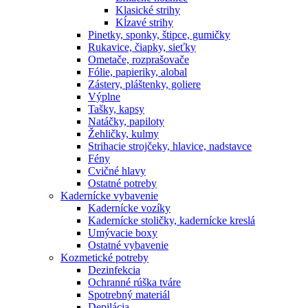
Klasické strihy
Kĺzavé strihy
Pinetky, sponky, štipce, gumičky
Rukavice, čiapky, sieťky
Ometače, rozprašovače
Fólie, papieriky, alobal
Zástery, pláštenky, goliere
Výplne
Tašky, kapsy
Natáčky, papiloty
Žehličky, kulmy
Strihacie strojčeky, hlavice, nadstavce
Fény
Cvičné hlavy
Ostatné potreby
Kadernícke vybavenie
Kadernícke vozíky
Kadernícke stoličky, kadernícke kreslá
Umývacie boxy
Ostatné vybavenie
Kozmetické potreby
Dezinfekcia
Ochranné rúška tváre
Spotrebný materiál
Depilácia