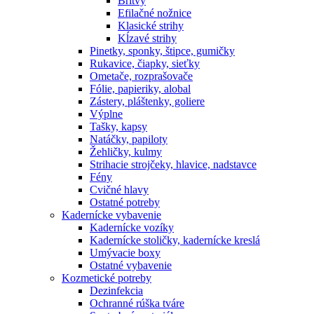
Britvy
Efilačné nožnice
Klasické strihy
Kĺzavé strihy
Pinetky, sponky, štipce, gumičky
Rukavice, čiapky, sieťky
Ometače, rozprašovače
Fólie, papieriky, alobal
Zástery, pláštenky, goliere
Výplne
Tašky, kapsy
Natáčky, papiloty
Žehličky, kulmy
Strihacie strojčeky, hlavice, nadstavce
Fény
Cvičné hlavy
Ostatné potreby
Kadernícke vybavenie
Kadernícke vozíky
Kadernícke stoličky, kadernícke kreslá
Umývacie boxy
Ostatné vybavenie
Kozmetické potreby
Dezinfekcia
Ochranné rúška tváre