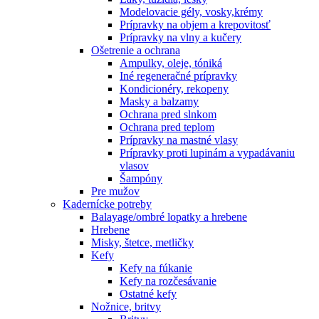
Modelovacie gély, vosky,krémy
Prípravky na objem a krepovitosť
Prípravky na vlny a kučery
Ošetrenie a ochrana
Ampulky, oleje, tóniká
Iné regeneračné prípravky
Kondicionéry, rekopeny
Masky a balzamy
Ochrana pred slnkom
Ochrana pred teplom
Prípravky na mastné vlasy
Prípravky proti lupinám a vypadávaniu
vlasov
Šampóny
Pre mužov
Kadernícke potreby
Balayage/ombré lopatky a hrebene
Hrebene
Misky, štetce, metličky
Kefy
Kefy na fúkanie
Kefy na rozčesávanie
Ostatné kefy
Nožnice, britvy