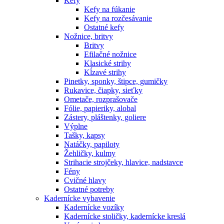
Kefy
Kefy na fúkanie
Kefy na rozčesávanie
Ostatné kefy
Nožnice, britvy
Britvy
Efilačné nožnice
Klasické strihy
Kĺzavé strihy
Pinetky, sponky, štipce, gumičky
Rukavice, čiapky, sieťky
Ometače, rozprašovače
Fólie, papieriky, alobal
Zástery, pláštenky, goliere
Výplne
Tašky, kapsy
Natáčky, papiloty
Žehličky, kulmy
Strihacie strojčeky, hlavice, nadstavce
Fény
Cvičné hlavy
Ostatné potreby
Kadernícke vybavenie
Kadernícke vozíky
Kadernícke stoličky, kadernícke kreslá