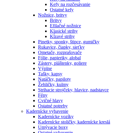
Kefy na rozčesávanie
Ostatné kefy
Nožnice, britvy
Britvy
Efilačné nožnice
Klasické strihy
Kĺzavé strihy
Pinetky, sponky, štipce, gumičky
Rukavice, čiapky, sieťky
Ometače, rozprašovače
Fólie, papieriky, alobal
Zástery, pláštenky, goliere
Výplne
Tašky, kapsy
Natáčky, papiloty
Žehličky, kulmy
Strihacie strojčeky, hlavice, nadstavce
Fény
Cvičné hlavy
Ostatné potreby
Kadernícke vybavenie
Kadernícke vozíky
Kadernícke stoličky, kadernícke kreslá
Umývacie boxy
Ostatné vybavenie