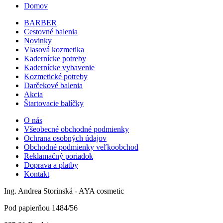
Domov
BARBER
Cestovné balenia
Novinky
Vlasová kozmetika
Kadernícke potreby
Kadernícke vybavenie
Kozmetické potreby
Darčekové balenia
Akcia
Štartovacie balíčky
O nás
Všeobecné obchodné podmienky
Ochrana osobných údajov
Obchodné podmienky veľkoobchod
Reklamačný poriadok
Doprava a platby
Kontakt
Ing. Andrea Storinská - AYA cosmetic
Pod papierňou 1484/56