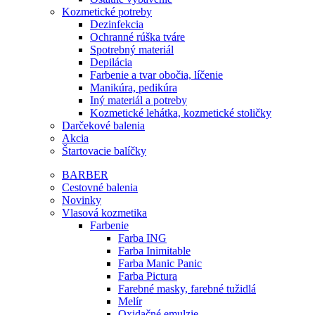
Kozmetické potreby
Dezinfekcia
Ochranné rúška tváre
Spotrebný materiál
Depilácia
Farbenie a tvar obočia, líčenie
Manikúra, pedikúra
Iný materiál a potreby
Kozmetické lehátka, kozmetické stoličky
Darčekové balenia
Akcia
Štartovacie balíčky
BARBER
Cestovné balenia
Novinky
Vlasová kozmetika
Farbenie
Farba ING
Farba Inimitable
Farba Manic Panic
Farba Pictura
Farebné masky, farebné tužidlá
Melír
Oxidačné emulzie