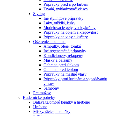
Prípravky pred a po farbení
Trvalá, vyhladzovač vlasov
Styling
Iné stylingové prípravky
Laky, tužidlá, lesky
Modelovacie gély, vosky,krémy
Prípravky na objem a krepovitosť
Prípravky na vlny a kučery
Ošetrenie a ochrana
Ampulky, oleje, tóniká
Iné regeneračné prípravky
Kondicionéry, rekopeny
Masky a balzamy
Ochrana pred slnkom
Ochrana pred teplom
Prípravky na mastné vlasy
Prípravky proti lupinám a vypadávaniu
vlasov
Šampóny
Pre mužov
Kadernícke potreby
Balayage/ombré lopatky a hrebene
Hrebene
Misky, štetce, metličky