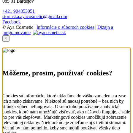
085 01 Bardejov
+421 904853051
storinska.ayacosmetic@gmail.com
Facebook
© Aya Cosmetic |
Informácie o súboroch cookies
|
Dizajn a
programovanie
×
Môžeme, prosím, používať cookies?
Cookies sú informácie, ktoré ukladáme do vášho zariadenia a zase
ich z neho získavame. Niektoré sú naozaj potrebné – bez nich by
stránka vôbec nefungovala. Okrem toho používame analytické
cookies, ktoré nám umožňujú zisťovať, ako náš web funguje, a stále
ho pre vás zlepšovať. Marketingové cookies umožňujú zobrazenie
relevantnej reklamy. Niektoré údaje zdieľame aj s tretími stranami.
Veľmi by nám pomohlo, keby sme mohli používať všetky tieto