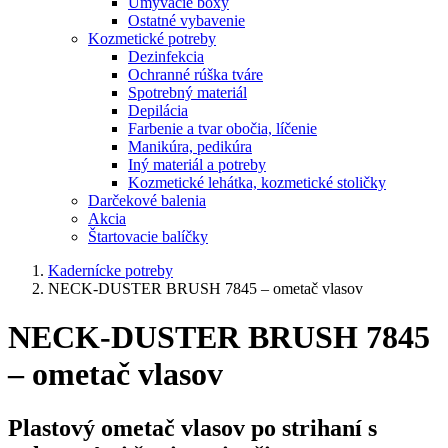
Umývacie boxy
Ostatné vybavenie
Kozmetické potreby
Dezinfekcia
Ochranné rúška tváre
Spotrebný materiál
Depilácia
Farbenie a tvar obočia, líčenie
Manikúra, pedikúra
Iný materiál a potreby
Kozmetické lehátka, kozmetické stoličky
Darčekové balenia
Akcia
Štartovacie balíčky
Kadernícke potreby
NECK-DUSTER BRUSH 7845 – ometač vlasov
NECK-DUSTER BRUSH 7845
– ometač vlasov
Plastový ometač vlasov po strihaní s