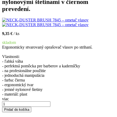
nylonovými štetinami v čiernom
prevedení.
9,35 €
/ ks
skladom
Ergonomicky stvarovaný oprašovač vlasov po strihaní.
Vlastnosti:
- ľahká váha
- perfektná pomôcka pre barberov a kaderníčky
- na profesionálne použitie
- jednoduchá manipulácia
- farba: čierna
- ergonomický tvar
- jemné nylonové štetiny
- materiál: plast
viac
Pridať do košíka