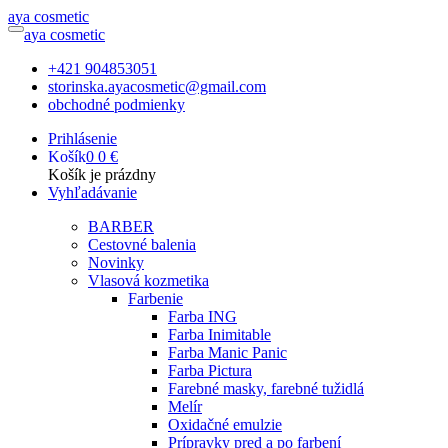
a
ya
c
osmetic
a
ya
c
osmetic
+421 904853051
storinska.ayacosmetic@gmail.com
obchodné podmienky
Prihlásenie
Košík
0
0 €
Košík je prázdny
Vyhľadávanie
BARBER
Cestovné balenia
Novinky
Vlasová kozmetika
Farbenie
Farba ING
Farba Inimitable
Farba Manic Panic
Farba Pictura
Farebné masky, farebné tužidlá
Melír
Oxidačné emulzie
Prípravky pred a po farbení