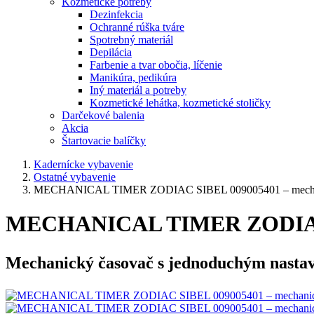
Kozmetické potreby
Dezinfekcia
Ochranné rúška tváre
Spotrebný materiál
Depilácia
Farbenie a tvar obočia, líčenie
Manikúra, pedikúra
Iný materiál a potreby
Kozmetické lehátka, kozmetické stoličky
Darčekové balenia
Akcia
Štartovacie balíčky
Kadernícke vybavenie
Ostatné vybavenie
MECHANICAL TIMER ZODIAC SIBEL 009005401 – mechan
MECHANICAL TIMER ZODIAC S
Mechanický časovač s jednoduchým nastave