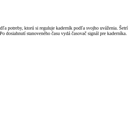
ľa potreby, ktorú si reguluje kaderník podľa svojho uváženia. Šetrí
Po dosiahnutí stanoveného času vydá časovač signál pre kaderníka.