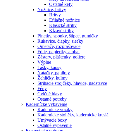
Ostatné kefy
Nožnice, britvy
Britvy
Efilačné nožnice
Klasické strihy
Kĺzavé strihy
Pinetky, sponky, štipce, gumičky
Rukavice, čiapky, sieťky
Ometače, rozprašovače
Fólie, papieriky, alobal
Zástery, pláštenky, goliere
Výplne
Tašky, kapsy
Natáčky, papiloty
Žehličky, kulmy
Strihacie strojčeky, hlavice, nadstavce
Fény
Cvičné hlavy
Ostatné potreby
Kadernícke vybavenie
Kadernícke vozíky
Kadernícke stoličky, kadernícke kreslá
Umývacie boxy
Ostatné vybavenie
Kozmetické potreby