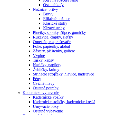
Kefy na rozčesávanie
Ostatné kefy
Nožnice, britvy
Britvy
Efilačné nožnice
Klasické strihy
Kĺzavé strihy
Pinetky, sponky, štipce, gumičky
Rukavice, čiapky, sieťky
Ometače, rozprašovače
Fólie, papieriky, alobal
Zástery, pláštenky, goliere
Výplne
Tašky, kapsy
Natáčky, papiloty
Žehličky, kulmy
Strihacie strojčeky, hlavice, nadstavce
Fény
Cvičné hlavy
Ostatné potreby
Kadernícke vybavenie
Kadernícke vozíky
Kadernícke stoličky, kadernícke kreslá
Umývacie boxy
Ostatné vybavenie