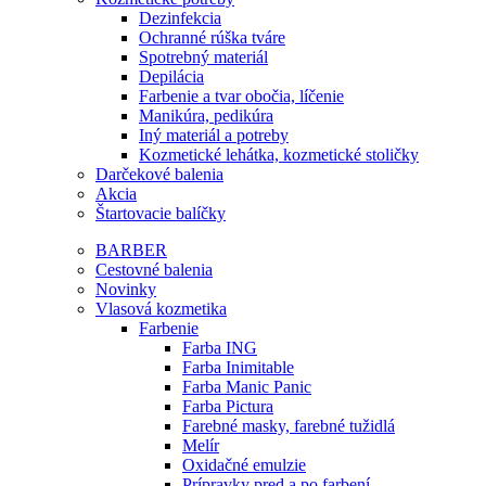
Dezinfekcia
Ochranné rúška tváre
Spotrebný materiál
Depilácia
Farbenie a tvar obočia, líčenie
Manikúra, pedikúra
Iný materiál a potreby
Kozmetické lehátka, kozmetické stoličky
Darčekové balenia
Akcia
Štartovacie balíčky
BARBER
Cestovné balenia
Novinky
Vlasová kozmetika
Farbenie
Farba ING
Farba Inimitable
Farba Manic Panic
Farba Pictura
Farebné masky, farebné tužidlá
Melír
Oxidačné emulzie
Prípravky pred a po farbení