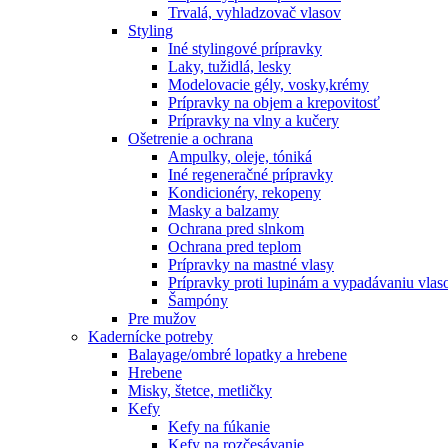
Trvalá, vyhladzovač vlasov
Styling
Iné stylingové prípravky
Laky, tužidlá, lesky
Modelovacie gély, vosky,krémy
Prípravky na objem a krepovitosť
Prípravky na vlny a kučery
Ošetrenie a ochrana
Ampulky, oleje, tóniká
Iné regeneračné prípravky
Kondicionéry, rekopeny
Masky a balzamy
Ochrana pred slnkom
Ochrana pred teplom
Prípravky na mastné vlasy
Prípravky proti lupinám a vypadávaniu vlas
Šampóny
Pre mužov
Kadernícke potreby
Balayage/ombré lopatky a hrebene
Hrebene
Misky, štetce, metličky
Kefy
Kefy na fúkanie
Kefy na rozčesávanie