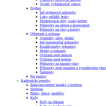
Trvalá, vyhladzovač vlasov
Styling
Iné stylingové prípravky
Laky, tužidlá, lesky
Modelovacie gély, vosky,krémy
Prípravky na objem a krepovitosť
Prípravky na vlny a kučery
Ošetrenie a ochrana
Ampulky, oleje, tóniká
Iné regeneračné prípravky
Kondicionéry, rekopeny
Masky a balzamy
Ochrana pred slnkom
Ochrana pred teplom
Prípravky na mastné vlasy
Prípravky proti lupinám a vypadávaniu vlas
Šampóny
Pre mužov
Kadernícke potreby
Balayage/ombré lopatky a hrebene
Hrebene
Misky, štetce, metličky
Kefy
Kefy na fúkanie