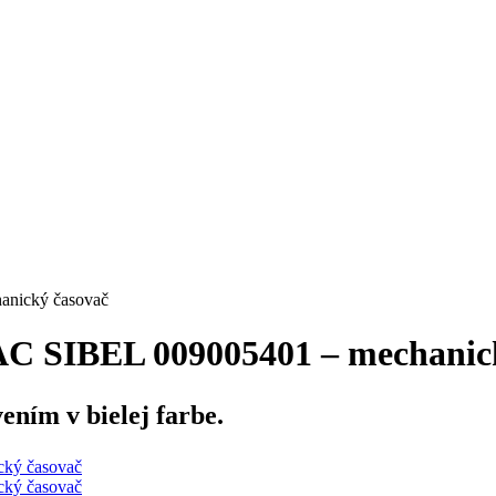
ický časovač
IBEL 009005401 – mechanick
ním v bielej farbe.