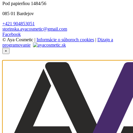
Pod papierňou 1484/56
085 01 Bardejov
+421 904853051
storinska.ayacosmetic@gmail.com
Facebook
© Aya Cosmetic |
Informácie o súboroch cookies
|
Dizajn a
programovanie
×