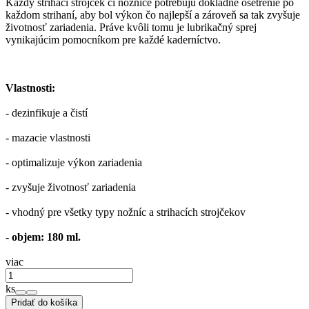
Každý strihací strojček či nožnice potrebujú dôkladné ošetrenie po
každom strihaní, aby bol výkon čo najlepší a zároveň sa tak zvyšuje
životnosť zariadenia. Práve kvôli tomu je lubrikačný sprej
vynikajúcim pomocníkom pre každé kaderníctvo.
Vlastnosti:
- dezinfikuje a čistí
- mazacie vlastnosti
- optimalizuje výkon zariadenia
- zvyšuje životnosť zariadenia
- vhodný pre všetky typy nožníc a strihacích strojčekov
-
objem: 180 ml.
viac
ks
Pridať do košíka