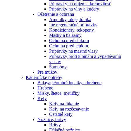
Prípravky na objem a krepovitosť
Prípravky na vlny a kučery
Ošetrenie a ochrana
Ampulky, oleje, tóniká
Iné regeneračné prípravky
Kondicionéry, rekopeny
Masky a balzamy
Ochrana pred slnkom
Ochrana pred teplom
Prípravky na mastné vlasy
Prípravky proti lupinám a vypadávaniu
vlasov
Šampóny
Pre mužov
Kadernícke potreby
Balayage/ombré lopatky a hrebene
Hrebene
Misky, štetce, metličky
Kefy
Kefy na fúkanie
Kefy na rozčesávanie
Ostatné kefy
Nožnice, britvy
Britvy
Efilačné nožnice