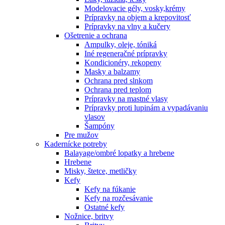
Modelovacie gély, vosky,krémy
Prípravky na objem a krepovitosť
Prípravky na vlny a kučery
Ošetrenie a ochrana
Ampulky, oleje, tóniká
Iné regeneračné prípravky
Kondicionéry, rekopeny
Masky a balzamy
Ochrana pred slnkom
Ochrana pred teplom
Prípravky na mastné vlasy
Prípravky proti lupinám a vypadávaniu
vlasov
Šampóny
Pre mužov
Kadernícke potreby
Balayage/ombré lopatky a hrebene
Hrebene
Misky, štetce, metličky
Kefy
Kefy na fúkanie
Kefy na rozčesávanie
Ostatné kefy
Nožnice, britvy