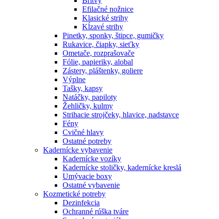
Britvy
Efilačné nožnice
Klasické strihy
Kĺzavé strihy
Pinetky, sponky, štipce, gumičky
Rukavice, čiapky, sieťky
Ometače, rozprašovače
Fólie, papieriky, alobal
Zástery, pláštenky, goliere
Výplne
Tašky, kapsy
Natáčky, papiloty
Žehličky, kulmy
Strihacie strojčeky, hlavice, nadstavce
Fény
Cvičné hlavy
Ostatné potreby
Kadernícke vybavenie
Kadernícke vozíky
Kadernícke stoličky, kadernícke kreslá
Umývacie boxy
Ostatné vybavenie
Kozmetické potreby
Dezinfekcia
Ochranné rúška tváre