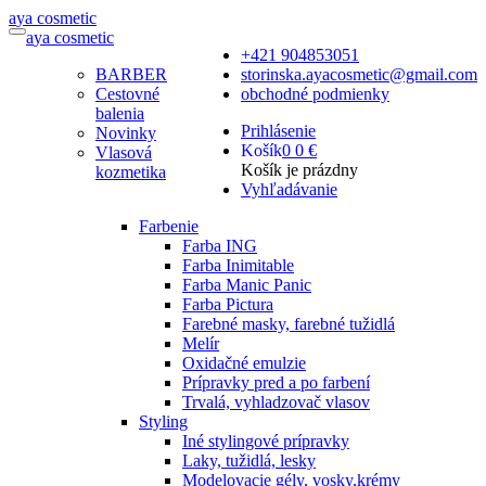
a
ya
c
osmetic
a
ya
c
osmetic
+421 904853051
BARBER
storinska.ayacosmetic@gmail.com
Cestovné
obchodné podmienky
balenia
Prihlásenie
Novinky
Košík
0
0 €
Vlasová
Košík je prázdny
kozmetika
Vyhľadávanie
Farbenie
Farba ING
Farba Inimitable
Farba Manic Panic
Farba Pictura
Farebné masky, farebné tužidlá
Melír
Oxidačné emulzie
Prípravky pred a po farbení
Trvalá, vyhladzovač vlasov
Styling
Iné stylingové prípravky
Laky, tužidlá, lesky
Modelovacie gély, vosky,krémy