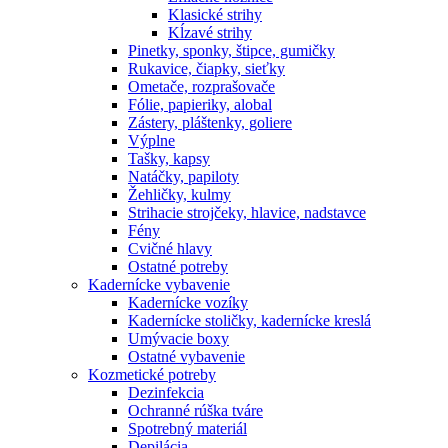
Klasické strihy
Kĺzavé strihy
Pinetky, sponky, štipce, gumičky
Rukavice, čiapky, sieťky
Ometače, rozprašovače
Fólie, papieriky, alobal
Zástery, pláštenky, goliere
Výplne
Tašky, kapsy
Natáčky, papiloty
Žehličky, kulmy
Strihacie strojčeky, hlavice, nadstavce
Fény
Cvičné hlavy
Ostatné potreby
Kadernícke vybavenie
Kadernícke vozíky
Kadernícke stoličky, kadernícke kreslá
Umývacie boxy
Ostatné vybavenie
Kozmetické potreby
Dezinfekcia
Ochranné rúška tváre
Spotrebný materiál
Depilácia