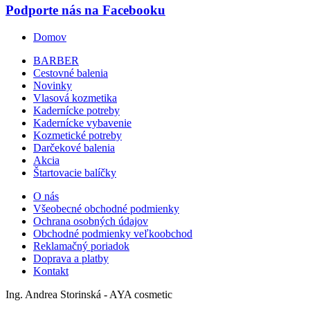
Podporte nás na Facebooku
Domov
BARBER
Cestovné balenia
Novinky
Vlasová kozmetika
Kadernícke potreby
Kadernícke vybavenie
Kozmetické potreby
Darčekové balenia
Akcia
Štartovacie balíčky
O nás
Všeobecné obchodné podmienky
Ochrana osobných údajov
Obchodné podmienky veľkoobchod
Reklamačný poriadok
Doprava a platby
Kontakt
Ing. Andrea Storinská - AYA cosmetic