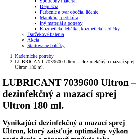
Spotrebný materiál
Depilácia
Farbenie a tvar obočia, líčenie
Manikúra, pedikúra
Iný materiál a potreby
Kozmetické lehátka, kozmetické stoličky
Darčekové balenia
Akcia
Štartovacie balíčky
Kadernícke potreby
LUBRICANT 7039600 Ultron – dezinfekčný a mazací sprej
Ultron 180 ml.
LUBRICANT 7039600 Ultron –
dezinfekčný a mazací sprej
Ultron 180 ml.
Vynikajúci
dezinfekčný a mazací sprej
Ultron
, ktorý zaisťuje optimálny výkon