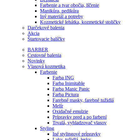
Farbenie a tvar obočia, líčenie
Manikúra, pedikúra
Iný materiál a potreby
Kozmetické lehátka, kozmetické stoličky
Darčekové balenia
Akcia
Štartovacie balíčky
BARBER
Cestovné balenia
Novinky
Vlasová kozmetika
Farbenie
Farba ING
Farba Inimitable
Farba Manic Panic
Farba Pictura
Farebné masky, farebné tužidlá
Melír
Oxidačné emulzie
Prípravky pred a po farbení
Trvalá, vyhladzovač vlasov
Styling
Iné stylingové prípravky
Laky, tužidlá, lesky