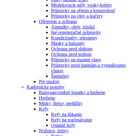
Modelovacie gély, vosky,krémy
Prípravky na objem a krepovitosť
Prípravky na vlny a kučery
Ošetrenie a ochrana
Ampulky, oleje, tóniká
Iné regeneračné prípravky
Kondicionéry, rekopeny
Masky a balzamy
Ochrana pred slnkom
Ochrana pred teplom
Prípravky na mastné vlasy
Prípravky proti lupinám a vypadávaniu
vlasov
Šampóny
Pre mužov
Kadernícke potreby
Balayage/ombré lopatky a hrebene
Hrebene
Misky, štetce, metličky
Kefy
Kefy na fúkanie
Kefy na rozčesávanie
Ostatné kefy
Nožnice, britvy