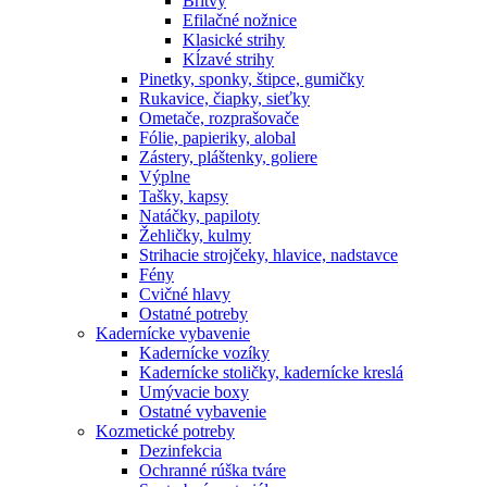
Britvy
Efilačné nožnice
Klasické strihy
Kĺzavé strihy
Pinetky, sponky, štipce, gumičky
Rukavice, čiapky, sieťky
Ometače, rozprašovače
Fólie, papieriky, alobal
Zástery, pláštenky, goliere
Výplne
Tašky, kapsy
Natáčky, papiloty
Žehličky, kulmy
Strihacie strojčeky, hlavice, nadstavce
Fény
Cvičné hlavy
Ostatné potreby
Kadernícke vybavenie
Kadernícke vozíky
Kadernícke stoličky, kadernícke kreslá
Umývacie boxy
Ostatné vybavenie
Kozmetické potreby
Dezinfekcia
Ochranné rúška tváre