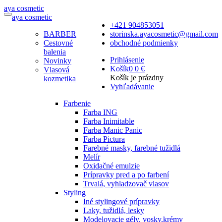
a
ya
c
osmetic
a
ya
c
osmetic
+421 904853051
BARBER
storinska.ayacosmetic@gmail.com
Cestovné
obchodné podmienky
balenia
Prihlásenie
Novinky
Košík
0
0 €
Vlasová
Košík je prázdny
kozmetika
Vyhľadávanie
Farbenie
Farba ING
Farba Inimitable
Farba Manic Panic
Farba Pictura
Farebné masky, farebné tužidlá
Melír
Oxidačné emulzie
Prípravky pred a po farbení
Trvalá, vyhladzovač vlasov
Styling
Iné stylingové prípravky
Laky, tužidlá, lesky
Modelovacie gély, vosky,krémy