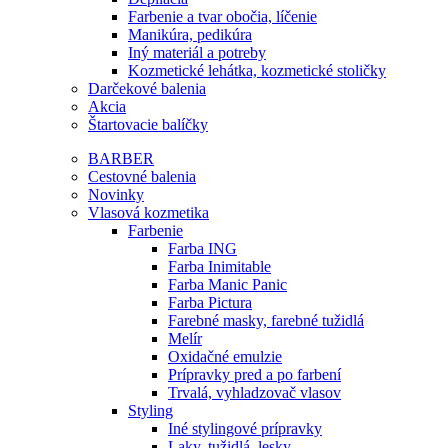
Farbenie a tvar obočia, líčenie
Manikúra, pedikúra
Iný materiál a potreby
Kozmetické lehátka, kozmetické stoličky
Darčekové balenia
Akcia
Štartovacie balíčky
BARBER
Cestovné balenia
Novinky
Vlasová kozmetika
Farbenie
Farba ING
Farba Inimitable
Farba Manic Panic
Farba Pictura
Farebné masky, farebné tužidlá
Melír
Oxidačné emulzie
Prípravky pred a po farbení
Trvalá, vyhladzovač vlasov
Styling
Iné stylingové prípravky
Laky, tužidlá, lesky