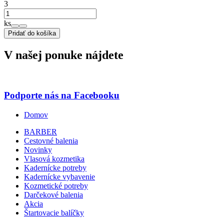
3
ks
Pridať do košíka
V našej ponuke nájdete
Podporte nás na Facebooku
Domov
BARBER
Cestovné balenia
Novinky
Vlasová kozmetika
Kadernícke potreby
Kadernícke vybavenie
Kozmetické potreby
Darčekové balenia
Akcia
Štartovacie balíčky