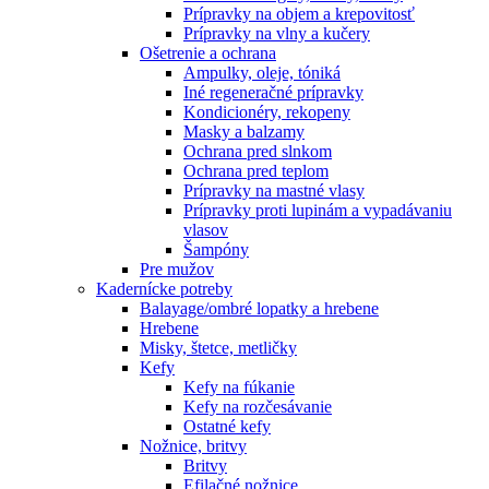
Prípravky na objem a krepovitosť
Prípravky na vlny a kučery
Ošetrenie a ochrana
Ampulky, oleje, tóniká
Iné regeneračné prípravky
Kondicionéry, rekopeny
Masky a balzamy
Ochrana pred slnkom
Ochrana pred teplom
Prípravky na mastné vlasy
Prípravky proti lupinám a vypadávaniu
vlasov
Šampóny
Pre mužov
Kadernícke potreby
Balayage/ombré lopatky a hrebene
Hrebene
Misky, štetce, metličky
Kefy
Kefy na fúkanie
Kefy na rozčesávanie
Ostatné kefy
Nožnice, britvy
Britvy
Efilačné nožnice