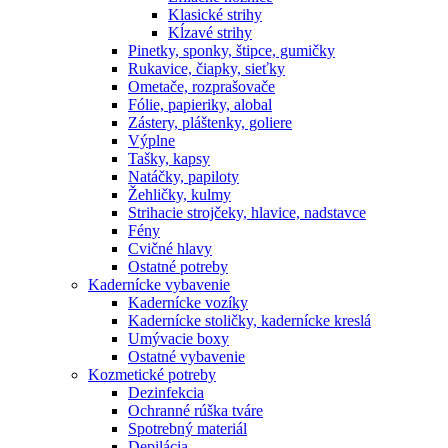
Klasické strihy
Kĺzavé strihy
Pinetky, sponky, štipce, gumičky
Rukavice, čiapky, sieťky
Ometače, rozprašovače
Fólie, papieriky, alobal
Zástery, pláštenky, goliere
Výplne
Tašky, kapsy
Natáčky, papiloty
Žehličky, kulmy
Strihacie strojčeky, hlavice, nadstavce
Fény
Cvičné hlavy
Ostatné potreby
Kadernícke vybavenie
Kadernícke vozíky
Kadernícke stoličky, kadernícke kreslá
Umývacie boxy
Ostatné vybavenie
Kozmetické potreby
Dezinfekcia
Ochranné rúška tváre
Spotrebný materiál
Depilácia