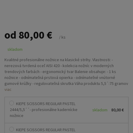
od 80,00 €
/ ks
skladom
Kvalitné profesionálne nožnice na klasické strihy. Vlastnosti: -
nerezová tvrdená oceľ AISI 420 - kolekcia nožníc v moderných
trendových farbách - ergonomický tvar Balenie obsahuje: - 1 ks
nožnice - odnímateľná prstová opierka - odnímateľné vnútorné
gumové krúžky - regulovateľná skrutka Váha produktu 5,5´:75 gramov
Váha balenia 5,5´´: 145 gramov Váha produktu 5,5´:71 gramov Váha
viac
balenia 5,5´´: 141 gramov Váha produktu 6´´: 79 gramov Váha balenia
6´´: 149 gramov Varianty: 2444.5´´ - modrá, čierna, červená, zelená,
KIEPE SCISSORS REGULAR PASTEL
fialová 2444 5,5´´ - modrá, čierna, červená, zelená, fialová 2444 6´´ -
2444/5,5´´- profesionálne kadernícke
skladom
80,00 €
modrá
nožnice
KIEPE SCISSORS REGULAR PASTEL