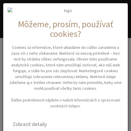
A
C
YA
OSMETIC
Môžeme, prosím, používať
cookies?
Klasické strihy
Cookies sú informácie, ktoré ukladáme do vášho zariadenia a
KIEPE SCISSORS REGULAR PASTEL 2444/5,5´´- profesionálne
zase ich z neho získavame. Niektoré sú naozaj potrebné – bez
kadernícke nožnice
nich by stránka vôbec nefungovala. Okrem toho používame
analytické cookies, ktoré nám umožňujú zisťovať, ako náš web
funguje, a stále ho pre vás zlepšovať. Marketingové cookies
KIEPE SCISSORS REGULAR
umožňujú zobrazenie relevantnej reklamy. Niektoré údaje
zdieľame aj s tretími stranami. Veľmi by nám pomohlo, keby sme
PASTEL 2444/5,5´´-
mohli používať všetky tieto cookies.
PROFESIONÁLNE
Ďalšie podrobnosti nájdete v našich
Informáciách o spracovaní
KADERNÍCKE NOŽNICE
osobných údajov
.
Zobraziť detaily