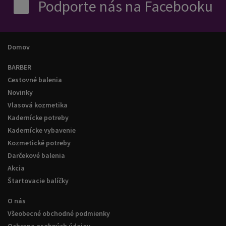
Podporte nás na Facebooku
Objem: 100 ml | Pomer miešania: 1:1,5
Upozornenie: používajte len s oxidačnou emulziou INIMITABLE.
Domov
Dokonalú konzistenciu olejovej farby získate jedine s ňou. Pri
použití iných oxidantov môže byť olejová farba príliš tekutá.
BARBER
Cestovné balenia
Novinky
Vlasová kozmetika
Kadernícke potreby
Kadernícke vybavenie
Kozmetické potreby
Darčekové balenia
Akcia
Štartovacie balíčky
O nás
Všeobecné obchodné podmienky