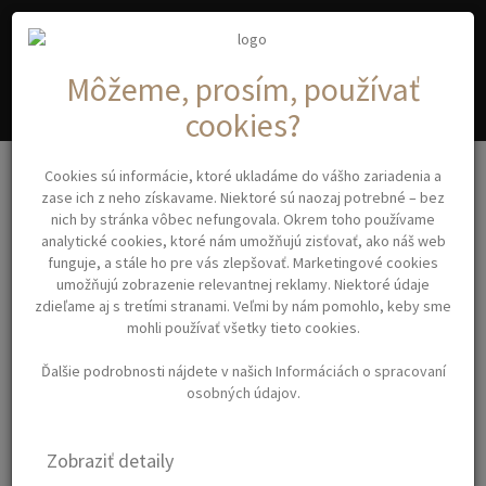
A
C
YA
OSMETIC
Môžeme, prosím, používať
cookies?
Farba Inimitable
Cookies sú informácie, ktoré ukladáme do vášho zariadenia a
INIMITABLE OIL Color cream – bezamoniaková olejová farba na
zase ich z neho získavame. Niektoré sú naozaj potrebné – bez
vlasy 100 ml – kontrastné odtiene proti žltým tónom
nich by stránka vôbec nefungovala. Okrem toho používame
analytické cookies, ktoré nám umožňujú zisťovať, ako náš web
funguje, a stále ho pre vás zlepšovať. Marketingové cookies
INIMITABLE OIL COLOR
umožňujú zobrazenie relevantnej reklamy. Niektoré údaje
zdieľame aj s tretími stranami. Veľmi by nám pomohlo, keby sme
CREAM –
mohli používať všetky tieto cookies.
BEZAMONIAKOVÁ
Ďalšie podrobnosti nájdete v našich
Informáciách o spracovaní
OLEJOVÁ FARBA NA VLASY
osobných údajov
.
100 ML – KONTRASTNÉ
Zobraziť detaily