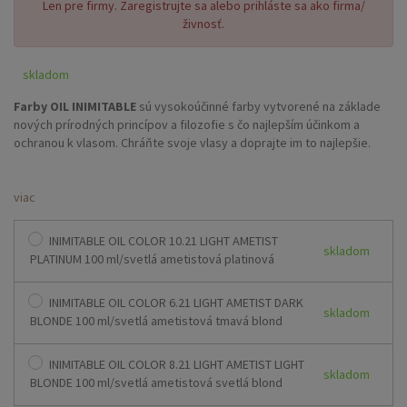
Len pre firmy. Zaregistrujte sa alebo prihláste sa ako firma/
živnosť.
skladom
Farby OIL INIMITABLE
sú vysokoúčinné farby vytvorené na základe
nových prírodných princípov a filozofie s čo najlepším účinkom a
ochranou k vlasom. Chráňte svoje vlasy a doprajte im to najlepšie.
AKTÍVNE zložky: SYMHAIR®
viac
je výnimočná aktívna zložka, ktorá
pomáha zachovať
INTENZITU FARBY s EXTRÉMNYM
leskom.
Výnimočná ochrana farby aj po niekoľkých umytiach.
LUMINESCINE
INIMITABLE OIL COLOR 10.21 LIGHT AMETIST
skladom
zase dodáva vlasom mimoriadnu žiarivosť a lesk.Táto silná aktívna
PLATINUM 100 ml/svetlá ametistová platinová
zložka, vďaka jasným a lesklým okvetným lupienkom kvetu
Verbascum, má mimoriadne vlastnosti, ktoré pomáhajú zadržiavať a
INIMITABLE OIL COLOR 6.21 LIGHT AMETIST DARK
odrážať
SLNEČNÉ SVETLO. Zložka SYMOLEO® VITA 7:
predstavuje
skladom
BLONDE 100 ml/svetlá ametistová tmavá blond
výber 7 olejov a rastlinných masiel s mimoriadnymi vlastnosťami.
Obsahuje
OLIVOVÝ, MANDĽOVÝ, MANGOVÝ, SÓJOVÝ A BAVLNÍKOVÝ
OLEJ
s výnimočnými antioxidačnými, posilňujúcimi a rozžiarujúcimi
INIMITABLE OIL COLOR 8.21 LIGHT AMETIST LIGHT
skladom
vlastnosťami. Sú mimoriadne účinné na suché a poškodené vlasy,
BLONDE 100 ml/svetlá ametistová svetlá blond
vďaka ich úžasným výživným a hydratačným vlastnostiam. Sú bohaté