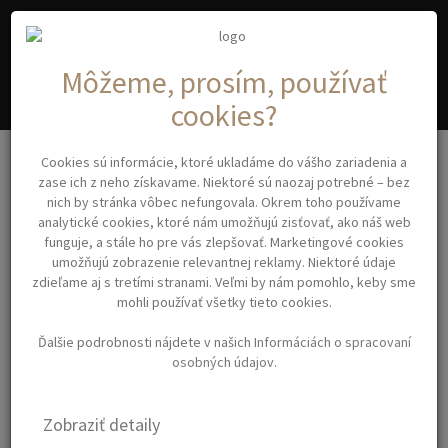
A
C
YA
OSMETIC
Môžeme, prosím, používať
cookies?
Vlasová kozmetika
Cookies sú informácie, ktoré ukladáme do vášho zariadenia a
ILLUMINATING MATT FINISHING PASTE Inimitable Style - matná
zase ich z neho získavame. Niektoré sú naozaj potrebné – bez
finišovacia pasta 100 ml.
nich by stránka vôbec nefungovala. Okrem toho používame
analytické cookies, ktoré nám umožňujú zisťovať, ako náš web
funguje, a stále ho pre vás zlepšovať. Marketingové cookies
ILLUMINATING MATT
umožňujú zobrazenie relevantnej reklamy. Niektoré údaje
zdieľame aj s tretími stranami. Veľmi by nám pomohlo, keby sme
FINISHING PASTE
mohli používať všetky tieto cookies.
INIMITABLE STYLE -
Ďalšie podrobnosti nájdete v našich
Informáciách o spracovaní
MATNÁ FINIŠOVACIA
osobných údajov
.
PASTA 100 ML.
Zobraziť detaily