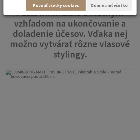
Povoliť všetky cookies
Odmietnuť všetko
Pasta Inimitable s matným
vzhľadom na ukončovanie a
doladenie účesov. Vďaka nej
možno vytvárať rôzne vlasové
stylingy.