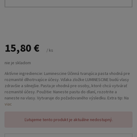
15,80 €
/ ks
nie je skladom
Aktívne ingrediencie: Luminescine Účinná tvarujúca pasta vhodná pre
rozmanité dlhotrvajúce účesy. Vďaka zložke LUMINESCINE budú vlasy
zdravšie a silnejšie. Pasta je vhodná pre osoby, ktoré chcú vytvárať
rozmanité účesy. Použitie: Naneste pastu do dlaní, rozotrite a
naneste na vlasy. Vytvaruje do požadovaného výsledku. Extra tip: Na
jemné vlasy používajte len malé množstvo, aby sa tak predišlo
viac
zaťaženiu vlasov.
Ľutujeme tento produkt je aktuálne nedostupný.