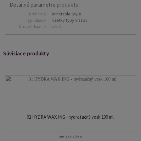
Detailné parametre produktu
Druh línie
Inimitable Style
Typ vlasov
všetky typy vlasov
Úroveň fixácie
silná
Súvisiace produkty
01 HYDRA WAX ING - hydratačný vosk 100 ml.
nie je skladom