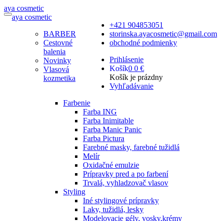
a
ya
c
osmetic
a
ya
c
osmetic
+421 904853051
BARBER
storinska.ayacosmetic@gmail.com
Cestovné
obchodné podmienky
balenia
Prihlásenie
Novinky
Košík
0
0 €
Vlasová
Košík je prázdny
kozmetika
Vyhľadávanie
Farbenie
Farba ING
Farba Inimitable
Farba Manic Panic
Farba Pictura
Farebné masky, farebné tužidlá
Melír
Oxidačné emulzie
Prípravky pred a po farbení
Trvalá, vyhladzovač vlasov
Styling
Iné stylingové prípravky
Laky, tužidlá, lesky
Modelovacie gély, vosky,krémy