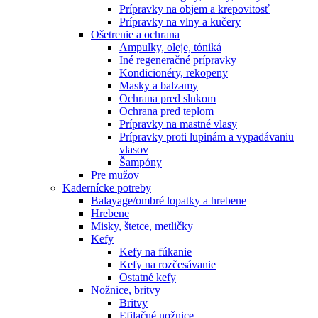
Prípravky na objem a krepovitosť
Prípravky na vlny a kučery
Ošetrenie a ochrana
Ampulky, oleje, tóniká
Iné regeneračné prípravky
Kondicionéry, rekopeny
Masky a balzamy
Ochrana pred slnkom
Ochrana pred teplom
Prípravky na mastné vlasy
Prípravky proti lupinám a vypadávaniu
vlasov
Šampóny
Pre mužov
Kadernícke potreby
Balayage/ombré lopatky a hrebene
Hrebene
Misky, štetce, metličky
Kefy
Kefy na fúkanie
Kefy na rozčesávanie
Ostatné kefy
Nožnice, britvy
Britvy
Efilačné nožnice