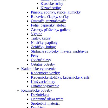
Klasické strihy
Kĺzavé strihy
Pinetky, sponky, štipce, gumičky
Rukavice, čiapky, sieťky
Ometače, rozprašovače
Fólie, papieriky, alobal
Zástery, pláštenky, goliere
Výplne
Tašky, kapsy
Natáčky, papiloty
Žehličky, kulmy
Strihacie strojčeky, hlavice, nadstavce
Fény
Cvičné hlavy
Ostatné potreby
Kadernícke vybavenie
Kadernícke vozíky
Kadernícke stoličky, kadernícke kreslá
Umývacie boxy
Ostatné vybavenie
Kozmetické potreby
Dezinfekcia
Ochranné rúška tváre
Spotrebný materiál
Depilácia