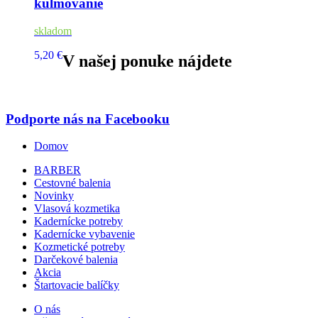
kulmovanie
skladom
5,20 €
V našej ponuke nájdete
Podporte nás na Facebooku
Domov
BARBER
Cestovné balenia
Novinky
Vlasová kozmetika
Kadernícke potreby
Kadernícke vybavenie
Kozmetické potreby
Darčekové balenia
Akcia
Štartovacie balíčky
O nás