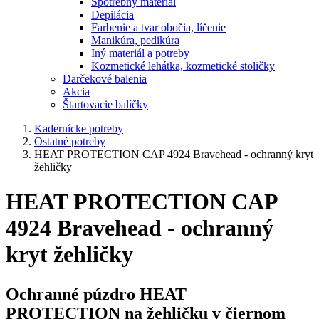
Spotrebný materiál
Depilácia
Farbenie a tvar obočia, líčenie
Manikúra, pedikúra
Iný materiál a potreby
Kozmetické lehátka, kozmetické stoličky
Darčekové balenia
Akcia
Štartovacie balíčky
Kadernícke potreby
Ostatné potreby
HEAT PROTECTION CAP 4924 Bravehead - ochranný kryt
žehličky
HEAT PROTECTION CAP
4924 Bravehead - ochranný
kryt žehličky
Ochranné púzdro
HEAT
PROTECTION
na žehličku v čiernom