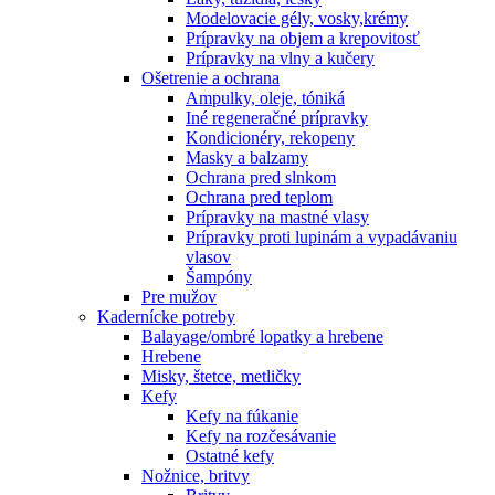
Modelovacie gély, vosky,krémy
Prípravky na objem a krepovitosť
Prípravky na vlny a kučery
Ošetrenie a ochrana
Ampulky, oleje, tóniká
Iné regeneračné prípravky
Kondicionéry, rekopeny
Masky a balzamy
Ochrana pred slnkom
Ochrana pred teplom
Prípravky na mastné vlasy
Prípravky proti lupinám a vypadávaniu
vlasov
Šampóny
Pre mužov
Kadernícke potreby
Balayage/ombré lopatky a hrebene
Hrebene
Misky, štetce, metličky
Kefy
Kefy na fúkanie
Kefy na rozčesávanie
Ostatné kefy
Nožnice, britvy