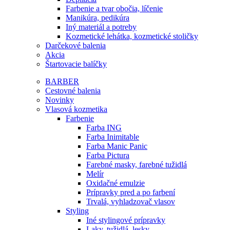
Farbenie a tvar obočia, líčenie
Manikúra, pedikúra
Iný materiál a potreby
Kozmetické lehátka, kozmetické stoličky
Darčekové balenia
Akcia
Štartovacie balíčky
BARBER
Cestovné balenia
Novinky
Vlasová kozmetika
Farbenie
Farba ING
Farba Inimitable
Farba Manic Panic
Farba Pictura
Farebné masky, farebné tužidlá
Melír
Oxidačné emulzie
Prípravky pred a po farbení
Trvalá, vyhladzovač vlasov
Styling
Iné stylingové prípravky
Laky, tužidlá, lesky