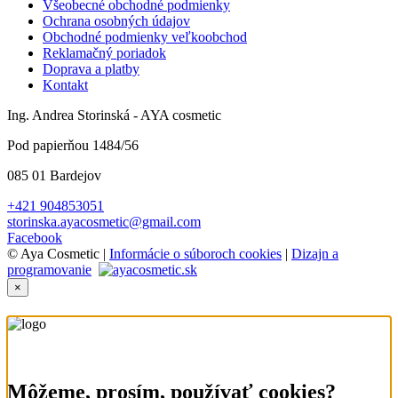
Všeobecné obchodné podmienky
Ochrana osobných údajov
Obchodné podmienky veľkoobchod
Reklamačný poriadok
Doprava a platby
Kontakt
Ing. Andrea Storinská - AYA cosmetic
Pod papierňou 1484/56
085 01 Bardejov
+421 904853051
storinska.ayacosmetic@gmail.com
Facebook
© Aya Cosmetic |
Informácie o súboroch cookies
|
Dizajn a
programovanie
×
Môžeme, prosím, používať cookies?