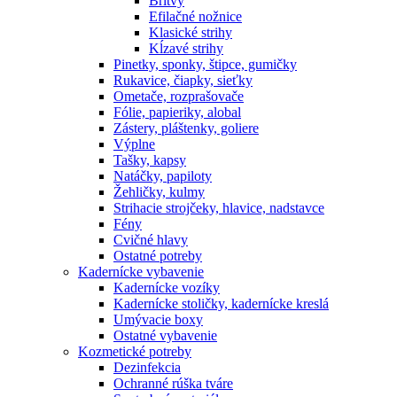
Britvy
Efilačné nožnice
Klasické strihy
Kĺzavé strihy
Pinetky, sponky, štipce, gumičky
Rukavice, čiapky, sieťky
Ometače, rozprašovače
Fólie, papieriky, alobal
Zástery, pláštenky, goliere
Výplne
Tašky, kapsy
Natáčky, papiloty
Žehličky, kulmy
Strihacie strojčeky, hlavice, nadstavce
Fény
Cvičné hlavy
Ostatné potreby
Kadernícke vybavenie
Kadernícke vozíky
Kadernícke stoličky, kadernícke kreslá
Umývacie boxy
Ostatné vybavenie
Kozmetické potreby
Dezinfekcia
Ochranné rúška tváre