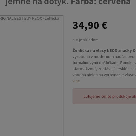
jemné na dotyk.
Farba: červená
34,90 €
nie je skladom
Žehlička na vlasy NEOX značky O
vyrobená v modernom nadčasovom 
turmalinovými doštičkami. Ponúka
starostlivosť, zostávajú lesklé a u
vhodná nielen na vyrovnanie vlasov 
vďaka pohyblivým, tenkým a zaobl
viac
disponuje systémom uzamknutia pr
cestovanie. Dlhý kábel (3 m) s mo
Ľutujeme tento produkt je a
voľnosť pohybu bez zamotania šnú
Vlastnosti:
- vlasy budú hladké a jemné