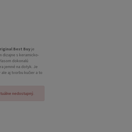
riginal Best Buy
je
dizajne s keramicko-
 vlasom dokonalú
ltra jemné na dotyk. Je
ale aj tvorbu kučier a to
eným doskám. Žehlicka
eto je vhodná aj na
žnosťou rotácie umožňuje
ktuálne nedostupný.
ry.