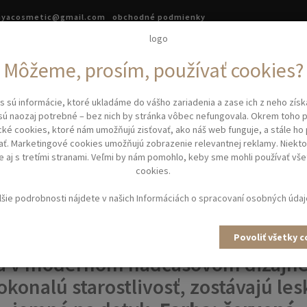
.ayacosmetic@gmail.com
obchodné podmienky
asová kozmetika
Kadernícke potreby
Kadernícke vybave
Môžeme, prosím, používať cookies?
íčky
s sú informácie, ktoré ukladáme do vášho zariadenia a zase ich z neho zís
HTENER ORIGINAL BEST BUY NEOX - žehlička na vlasy/červená
sú naozaj potrebné – bez nich by stránka vôbec nefungovala. Okrem toho
cké cookies, ktoré nám umožňujú zisťovať, ako náš web funguje, a stále ho
ať. Marketingové cookies umožňujú zobrazenie relevantnej reklamy. Niekto
STRAIGHTENER ORIGINAL BE
 aj s tretími stranami. Veľmi by nám pomohlo, keby sme mohli používať vše
cookies.
X - ŽEHLIČKA NA VLASY/ČER
lšie podrobnosti nájdete v našich
Informáciách o spracovaní osobných úda
 na vlasy NEOX značky Original B
Povoliť všetky 
á v modernom nadčasovom dizajne
konalú starostlivosť, zostávajú lesk