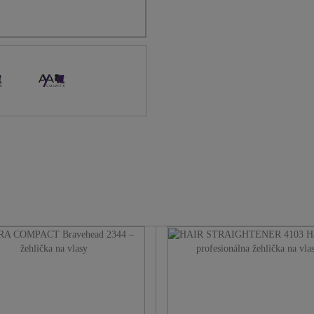
- nastaviteľná teplota 150 - 230 ° C
- otočný kábel o 360 °
- plávajúce žehliace plochy
- keramicko-turmalínové žehliacej 
- možnosť bezpečného uzamknutia