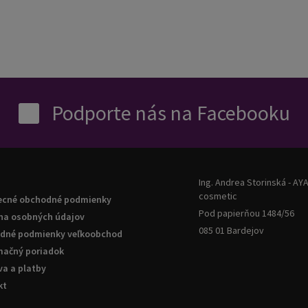
Podporte nás na Facebooku
Ing. Andrea Storinská - AY
cosmetic
ecné obchodné podmienky
Pod papierňou 1484/56
na osobných údajov
085 01 Bardejov
dné podmienky veľkoobchod
mačný poriadok
a a platby
kt