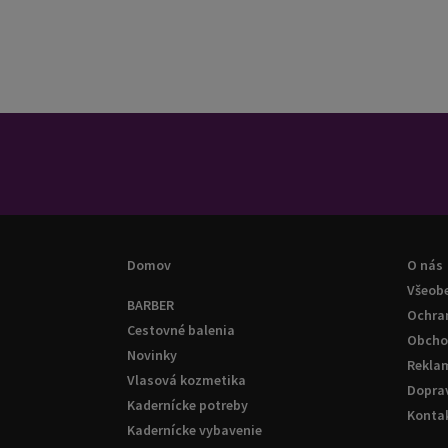
Domov
O nás
Všeob
BARBER
Ochra
Cestovné balenia
Obcho
Novinky
Rekla
Vlasová kozmetika
Doprav
Kadernícke potreby
Konta
Kadernícke vybavenie