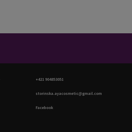
A
+421 904853051
storinska.ayacosmetic@gmail.com
Facebook