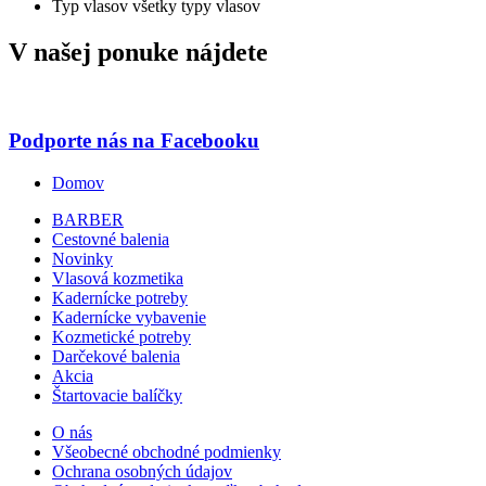
Typ vlasov
všetky typy vlasov
V našej ponuke nájdete
Podporte nás na Facebooku
Domov
BARBER
Cestovné balenia
Novinky
Vlasová kozmetika
Kadernícke potreby
Kadernícke vybavenie
Kozmetické potreby
Darčekové balenia
Akcia
Štartovacie balíčky
O nás
Všeobecné obchodné podmienky
Ochrana osobných údajov