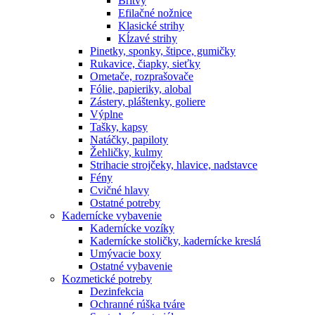
Britvy
Efilačné nožnice
Klasické strihy
Kĺzavé strihy
Pinetky, sponky, štipce, gumičky
Rukavice, čiapky, sieťky
Ometače, rozprašovače
Fólie, papieriky, alobal
Zástery, pláštenky, goliere
Výplne
Tašky, kapsy
Natáčky, papiloty
Žehličky, kulmy
Strihacie strojčeky, hlavice, nadstavce
Fény
Cvičné hlavy
Ostatné potreby
Kadernícke vybavenie
Kadernícke vozíky
Kadernícke stoličky, kadernícke kreslá
Umývacie boxy
Ostatné vybavenie
Kozmetické potreby
Dezinfekcia
Ochranné rúška tváre