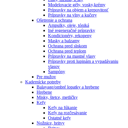
Modelovacie gély, vosky,krémy
Prípravky na objem a krepovitosť
Prípravky na vlny a kučery
Ošetrenie a ochrana
Ampulky, oleje, tóniká
Iné regeneračné prípravky
Kondicionéry, rekopeny
Masky a balzamy
Ochrana pred slnkom
Ochrana pred teplom
Prípravky na mastné vlasy
Prípravky proti lupinám a vypadávaniu
vlasov
Šampóny
Pre mužov
Kadernícke potreby
Balayage/ombré lopatky a hrebene
Hrebene
Misky, štetce, metličky
Kefy
Kefy na fúkanie
Kefy na rozčesávanie
Ostatné kefy
Nožnice, britvy