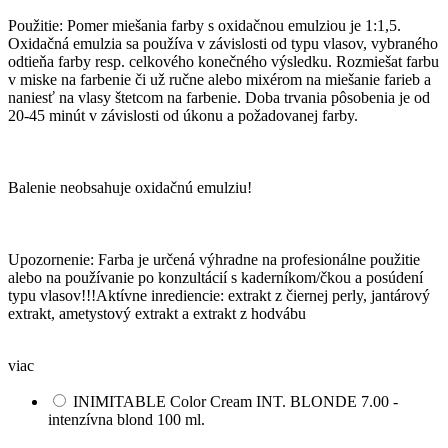
Použitie: Pomer miešania farby s oxidačnou emulziou je 1:1,5.
Oxidačná emulzia sa používa v závislosti od typu vlasov, vybraného
odtieňa farby resp. celkového konečného výsledku. Rozmiešat farbu
v miske na farbenie či už ručne alebo mixérom na miešanie farieb a
naniesť na vlasy štetcom na farbenie. Doba trvania pôsobenia je od
20-45 minút v závislosti od úkonu a požadovanej farby.
Balenie neobsahuje oxidačnú emulziu!
Upozornenie: Farba je určená výhradne na profesionálne použitie
alebo na používanie po konzultácií s kaderníkom/čkou a posúdení
typu vlasov!!!Aktívne inrediencie: extrakt z čiernej perly, jantárový
extrakt, ametystový extrakt a extrakt z hodvábu
viac
INIMITABLE Color Cream INT. BLONDE 7.00 -
intenzívna blond 100 ml.