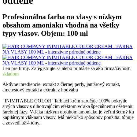
odtiene
Profesionálna farba na vlasy s nízkym
obsahom amoniaku vhodná na všetky
typy vlasov. Objem: 100 ml
Len pre firmy. Zaregistrujte sa alebo prihláste sa ako firma/živnosť.
skladom
Aktívne inrediencie: extrakt z čiernej perly, jantárový extrakt,
ametystový extrakt a extrakt z hodvábu
"INIMITABLE COLOR" farbiaci krém zaručuje 100% pokrytie
sivých vlasov s dlhotrvajúcim efektom vďaka špeciálnemu ošetreniu
farebnej fázy. Vďaka nízkym obsahom amoniaku je veľmi šetrný ku
kapilárnym vláknam vlasov. Má niekoľko spôsobov použitia: tónuje
a zosvetlí až 4 tóny.