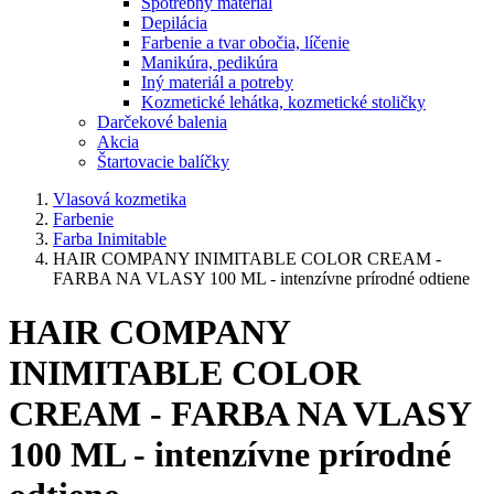
Spotrebný materiál
Depilácia
Farbenie a tvar obočia, líčenie
Manikúra, pedikúra
Iný materiál a potreby
Kozmetické lehátka, kozmetické stoličky
Darčekové balenia
Akcia
Štartovacie balíčky
Vlasová kozmetika
Farbenie
Farba Inimitable
HAIR COMPANY INIMITABLE COLOR CREAM -
FARBA NA VLASY 100 ML - intenzívne prírodné odtiene
HAIR COMPANY
INIMITABLE COLOR
CREAM - FARBA NA VLASY
100 ML - intenzívne prírodné