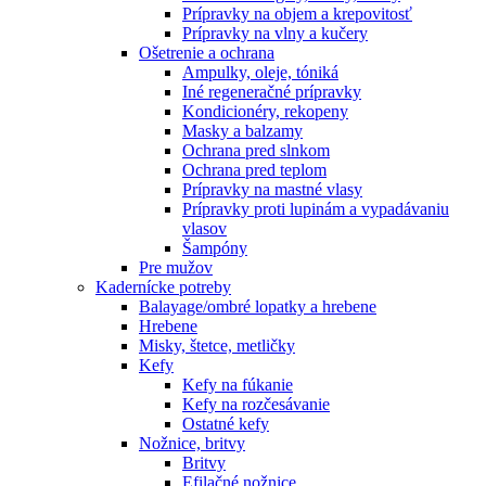
Prípravky na objem a krepovitosť
Prípravky na vlny a kučery
Ošetrenie a ochrana
Ampulky, oleje, tóniká
Iné regeneračné prípravky
Kondicionéry, rekopeny
Masky a balzamy
Ochrana pred slnkom
Ochrana pred teplom
Prípravky na mastné vlasy
Prípravky proti lupinám a vypadávaniu
vlasov
Šampóny
Pre mužov
Kadernícke potreby
Balayage/ombré lopatky a hrebene
Hrebene
Misky, štetce, metličky
Kefy
Kefy na fúkanie
Kefy na rozčesávanie
Ostatné kefy
Nožnice, britvy
Britvy
Efilačné nožnice