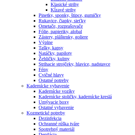
Klasické strihy
Kĺzavé strihy
Pinetky, sponky, štipce, gumičky
Rukavice, čiapky, sieťky
Ometače, rozprašovače
Fólie, papieriky, alobal
Zástery, pláštenky, goliere
Výplne
Tašky, kapsy
Natáčky, papiloty
Žehličky, kulmy
Strihacie strojčeky, hlavice, nadstavce
Fény
Cvičné hlavy
Ostatné potreby
Kadernícke vybavenie
Kadernícke vozíky
Kadernícke stoličky, kadernícke kreslá
Umývacie boxy
Ostatné vybavenie
Kozmetické potreby
Dezinfekcia
Ochranné rúška tváre
Spotrebný materiál
Depilácia