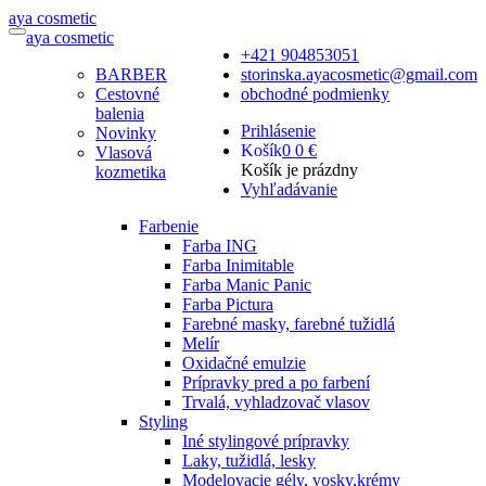
a
ya
c
osmetic
a
ya
c
osmetic
+421 904853051
BARBER
storinska.ayacosmetic@gmail.com
Cestovné
obchodné podmienky
balenia
Prihlásenie
Novinky
Košík
0
0 €
Vlasová
Košík je prázdny
kozmetika
Vyhľadávanie
Farbenie
Farba ING
Farba Inimitable
Farba Manic Panic
Farba Pictura
Farebné masky, farebné tužidlá
Melír
Oxidačné emulzie
Prípravky pred a po farbení
Trvalá, vyhladzovač vlasov
Styling
Iné stylingové prípravky
Laky, tužidlá, lesky
Modelovacie gély, vosky,krémy