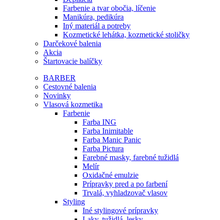
Farbenie a tvar obočia, líčenie
Manikúra, pedikúra
Iný materiál a potreby
Kozmetické lehátka, kozmetické stoličky
Darčekové balenia
Akcia
Štartovacie balíčky
BARBER
Cestovné balenia
Novinky
Vlasová kozmetika
Farbenie
Farba ING
Farba Inimitable
Farba Manic Panic
Farba Pictura
Farebné masky, farebné tužidlá
Melír
Oxidačné emulzie
Prípravky pred a po farbení
Trvalá, vyhladzovač vlasov
Styling
Iné stylingové prípravky
Laky, tužidlá, lesky