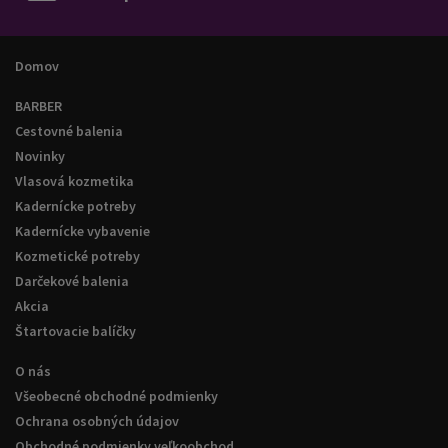
- čistiaca kefka
- napájacie stanice
Domov
- krytka hlavice
BARBER
Cestovné balenia
Novinky
Vlasová kozmetika
Kadernícke potreby
Kadernícke vybavenie
Kozmetické potreby
Darčekové balenia
Akcia
Štartovacie balíčky
O nás
Všeobecné obchodné podmienky
Ochrana osobných údajov
Obchodné podmienky veľkoobchod