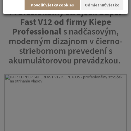
Povoliť všetky cookies
Odmietnuť všetko
Profesionálny strojček Super
Fast V12 od firmy Kiepe
Professional
s nadčasovým,
moderným dizajnom v čierno-
striebornom prevedení s
akumulátorovou prevádzkou.