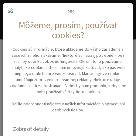
A
C
YA
OSMETIC
Môžeme, prosím, používať
cookies?
Strihacie strojčeky, hlavice, nadstavce
Cookies sú informácie, ktoré ukladáme do vášho zariadenia a
HAIR CLIPPER SUPERFAST V12 KIEPE 6335 - profesionálny strojček
zase ich z neho získavame. Niektoré sú naozaj potrebné – bez
na strihanie vlasov
nich by stránka vôbec nefungovala. Okrem toho používame
analytické cookies, ktoré nám umožňujú zisťovať, ako náš web
funguje, a stále ho pre vás zlepšovať. Marketingové cookies
HAIR CLIPPER SUPERFAST
umožňujú zobrazenie relevantnej reklamy. Niektoré údaje
zdieľame aj s tretími stranami. Veľmi by nám pomohlo, keby sme
V12 KIEPE 6335 -
mohli používať všetky tieto cookies.
PROFESIONÁLNY
Ďalšie podrobnosti nájdete v našich
Informáciách o spracovaní
STROJČEK NA STRIHANIE
osobných údajov
.
VLASOV
Zobraziť detaily