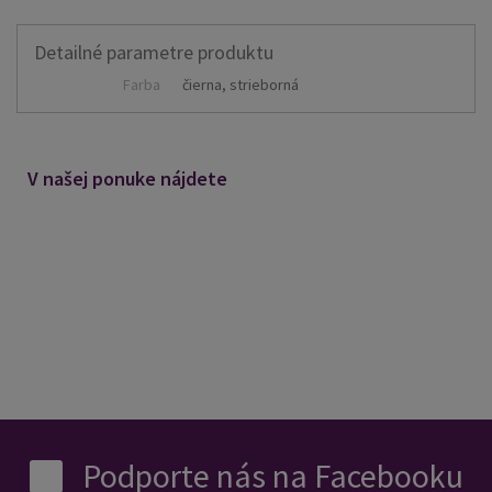
Vlastnosti:
Detailné parametre produktu
- výkonný magnetický motor (10 000 ot./min)
Farba
čierna, strieborná
- lítiová batéria s dlhou životnosťou
- 120 minút v prevádzke = 120 minút nabíjania
V našej ponuke nájdete
- titánové čepele s diamantovou úpravou
- aretovacie hlavice 0,5 - 4 mm, šírka hlavice 45 mm
- akumulátorová prevádzka
Súčasťou balenia:
- nástavce 1,5 mm, 3 mm, 6 mm, 10 mm, 13 mm
Podporte nás na Facebooku
- olej