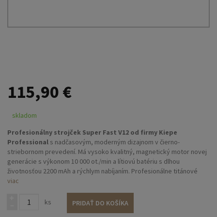
115,90 €
skladom
Profesionálny strojček Super Fast V12 od firmy Kiepe
Professional
s nadčasovým, moderným dizajnom v čierno-
striebornom prevedení. Má vysoko kvalitný, magnetický motor novej
generácie s výkonom 10 000 ot./min a lítiovú batériu s dlhou
životnosťou 2200 mAh a rýchlym nabíjaním. Profesionálne titánové
čepele prvotriednej kvality s diamantovou úpravou poskytujú ostrý a
viac
presný strih.
ks
PRIDAŤ DO KOŠÍKA