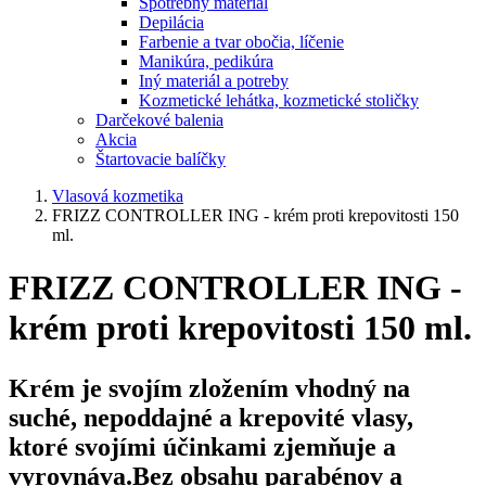
Spotrebný materiál
Depilácia
Farbenie a tvar obočia, líčenie
Manikúra, pedikúra
Iný materiál a potreby
Kozmetické lehátka, kozmetické stoličky
Darčekové balenia
Akcia
Štartovacie balíčky
Vlasová kozmetika
FRIZZ CONTROLLER ING - krém proti krepovitosti 150
ml.
FRIZZ CONTROLLER ING -
krém proti krepovitosti 150 ml.
Krém je svojím zložením vhodný na
suché, nepoddajné a krepovité vlasy,
ktoré svojími účinkami zjemňuje a
vyrovnáva.Bez obsahu parabénov a