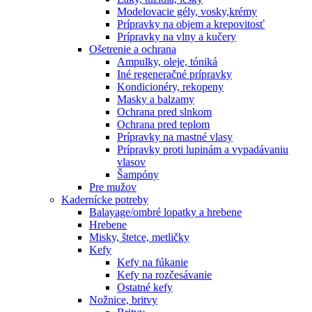
Modelovacie gély, vosky,krémy
Prípravky na objem a krepovitosť
Prípravky na vlny a kučery
Ošetrenie a ochrana
Ampulky, oleje, tóniká
Iné regeneračné prípravky
Kondicionéry, rekopeny
Masky a balzamy
Ochrana pred slnkom
Ochrana pred teplom
Prípravky na mastné vlasy
Prípravky proti lupinám a vypadávaniu
vlasov
Šampóny
Pre mužov
Kadernícke potreby
Balayage/ombré lopatky a hrebene
Hrebene
Misky, štetce, metličky
Kefy
Kefy na fúkanie
Kefy na rozčesávanie
Ostatné kefy
Nožnice, britvy