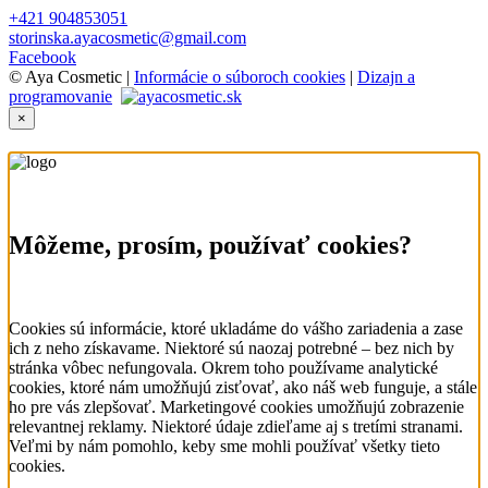
+421 904853051
storinska.ayacosmetic@gmail.com
Facebook
© Aya Cosmetic |
Informácie o súboroch cookies
|
Dizajn a
programovanie
×
Môžeme, prosím, používať cookies?
Cookies sú informácie, ktoré ukladáme do vášho zariadenia a zase
ich z neho získavame. Niektoré sú naozaj potrebné – bez nich by
stránka vôbec nefungovala. Okrem toho používame analytické
cookies, ktoré nám umožňujú zisťovať, ako náš web funguje, a stále
ho pre vás zlepšovať. Marketingové cookies umožňujú zobrazenie
relevantnej reklamy. Niektoré údaje zdieľame aj s tretími stranami.
Veľmi by nám pomohlo, keby sme mohli používať všetky tieto
cookies.