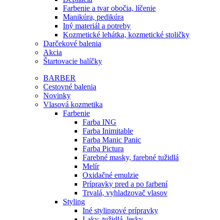
Farbenie a tvar obočia, líčenie
Manikúra, pedikúra
Iný materiál a potreby
Kozmetické lehátka, kozmetické stoličky
Darčekové balenia
Akcia
Štartovacie balíčky
BARBER
Cestovné balenia
Novinky
Vlasová kozmetika
Farbenie
Farba ING
Farba Inimitable
Farba Manic Panic
Farba Pictura
Farebné masky, farebné tužidlá
Melír
Oxidačné emulzie
Prípravky pred a po farbení
Trvalá, vyhladzovač vlasov
Styling
Iné stylingové prípravky
Laky, tužidlá, lesky