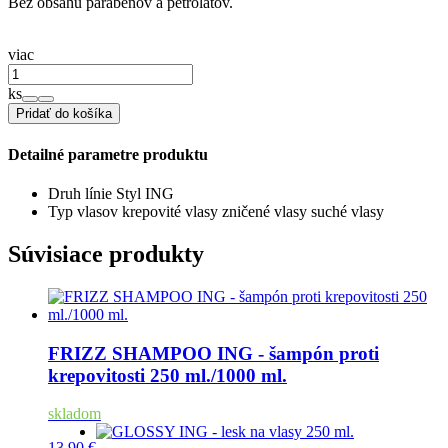
Bez obsahu parabénov a petrolátov.
viac
ks
Pridať do košíka
Detailné parametre produktu
Druh línie
Styl ING
Typ vlasov
krepovité vlasy
zničené vlasy
suché vlasy
Súvisiace produkty
FRIZZ SHAMPOO ING - šampón proti
krepovitosti 250 ml./1000 ml.
skladom
13,90 €