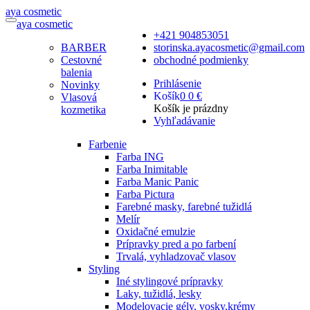
a
ya
c
osmetic
a
ya
c
osmetic
+421 904853051
BARBER
storinska.ayacosmetic@gmail.com
Cestovné
obchodné podmienky
balenia
Prihlásenie
Novinky
Košík
0
0 €
Vlasová
Košík je prázdny
kozmetika
Vyhľadávanie
Farbenie
Farba ING
Farba Inimitable
Farba Manic Panic
Farba Pictura
Farebné masky, farebné tužidlá
Melír
Oxidačné emulzie
Prípravky pred a po farbení
Trvalá, vyhladzovač vlasov
Styling
Iné stylingové prípravky
Laky, tužidlá, lesky
Modelovacie gély, vosky,krémy