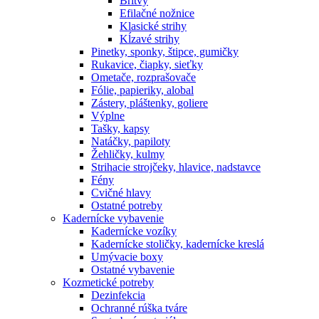
Britvy
Efilačné nožnice
Klasické strihy
Kĺzavé strihy
Pinetky, sponky, štipce, gumičky
Rukavice, čiapky, sieťky
Ometače, rozprašovače
Fólie, papieriky, alobal
Zástery, pláštenky, goliere
Výplne
Tašky, kapsy
Natáčky, papiloty
Žehličky, kulmy
Strihacie strojčeky, hlavice, nadstavce
Fény
Cvičné hlavy
Ostatné potreby
Kadernícke vybavenie
Kadernícke vozíky
Kadernícke stoličky, kadernícke kreslá
Umývacie boxy
Ostatné vybavenie
Kozmetické potreby
Dezinfekcia
Ochranné rúška tváre