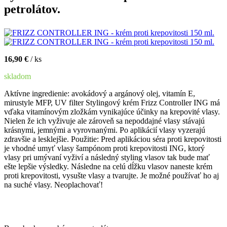
petrolátov.
16,90 €
/ ks
skladom
Aktívne ingredienie: avokádový a argánový olej, vitamín E,
mirustyle MFP, UV filter Stylingový krém Frizz Controller ING má
vďaka vitamínovým zložkám vynikajúce účinky na krepovité vlasy.
Nielen že ich vyživuje ale zároveň sa nepoddajné vlasy stávajú
krásnymi, jemnými a vyrovnanými. Po aplikácií vlasy vyzerajú
zdravšie a lesklejšie. Použitie: Pred aplikáciou séra proti krepovitosti
je vhodné umyť vlasy šampónom proti krepovitosti ING, ktorý
vlasy pri umývaní vyživí a následný styling vlasov tak bude mať
ešte lepšie výsledky. Následne na celú dĺžku vlasov naneste krém
proti krepovitosti, vysušte vlasy a tvarujte. Je možné používať ho aj
na suché vlasy. Neoplachovať!