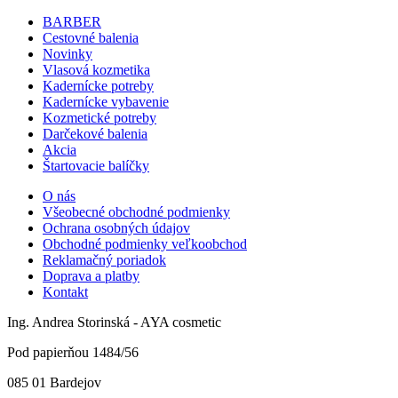
BARBER
Cestovné balenia
Novinky
Vlasová kozmetika
Kadernícke potreby
Kadernícke vybavenie
Kozmetické potreby
Darčekové balenia
Akcia
Štartovacie balíčky
O nás
Všeobecné obchodné podmienky
Ochrana osobných údajov
Obchodné podmienky veľkoobchod
Reklamačný poriadok
Doprava a platby
Kontakt
Ing. Andrea Storinská - AYA cosmetic
Pod papierňou 1484/56
085 01 Bardejov