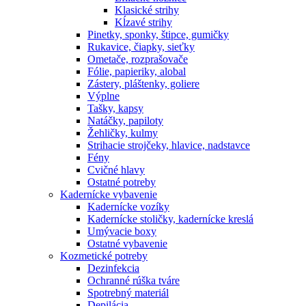
Klasické strihy
Kĺzavé strihy
Pinetky, sponky, štipce, gumičky
Rukavice, čiapky, sieťky
Ometače, rozprašovače
Fólie, papieriky, alobal
Zástery, pláštenky, goliere
Výplne
Tašky, kapsy
Natáčky, papiloty
Žehličky, kulmy
Strihacie strojčeky, hlavice, nadstavce
Fény
Cvičné hlavy
Ostatné potreby
Kadernícke vybavenie
Kadernícke vozíky
Kadernícke stoličky, kadernícke kreslá
Umývacie boxy
Ostatné vybavenie
Kozmetické potreby
Dezinfekcia
Ochranné rúška tváre
Spotrebný materiál
Depilácia