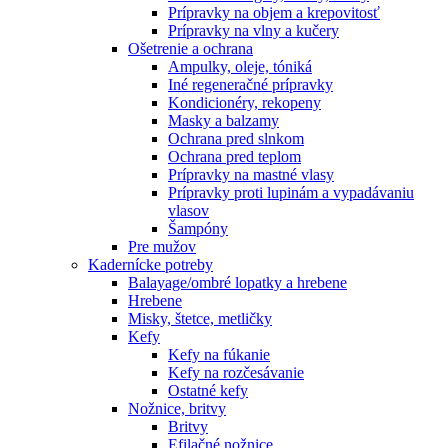
Prípravky na objem a krepovitosť
Prípravky na vlny a kučery
Ošetrenie a ochrana
Ampulky, oleje, tóniká
Iné regeneračné prípravky
Kondicionéry, rekopeny
Masky a balzamy
Ochrana pred slnkom
Ochrana pred teplom
Prípravky na mastné vlasy
Prípravky proti lupinám a vypadávaniu
vlasov
Šampóny
Pre mužov
Kadernícke potreby
Balayage/ombré lopatky a hrebene
Hrebene
Misky, štetce, metličky
Kefy
Kefy na fúkanie
Kefy na rozčesávanie
Ostatné kefy
Nožnice, britvy
Britvy
Efilačné nožnice