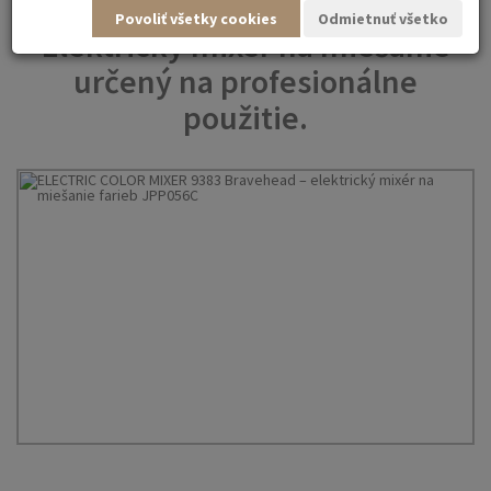
Povoliť všetky cookies
Odmietnuť všetko
Elektrický mixér na miešanie
určený na profesionálne
použitie.