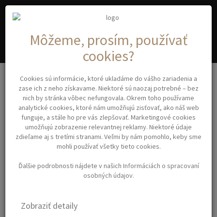
A
C
YA
OSMETIC
Môžeme, prosím, používať
cookies?
Misky, štetce, metličky
Cookies sú informácie, ktoré ukladáme do vášho zariadenia a
ELECTRIC COLOR MIXER 9383 Bravehead – elektrický mixér na
zase ich z neho získavame. Niektoré sú naozaj potrebné – bez
miešanie farieb JPP056C
nich by stránka vôbec nefungovala. Okrem toho používame
analytické cookies, ktoré nám umožňujú zisťovať, ako náš web
funguje, a stále ho pre vás zlepšovať. Marketingové cookies
ELECTRIC COLOR MIXER
umožňujú zobrazenie relevantnej reklamy. Niektoré údaje
zdieľame aj s tretími stranami. Veľmi by nám pomohlo, keby sme
9383 BRAVEHEAD –
mohli používať všetky tieto cookies.
ELEKTRICKÝ MIXÉR NA
Ďalšie podrobnosti nájdete v našich
Informáciách o spracovaní
MIEŠANIE FARIEB
osobných údajov
.
JPP056C
Zobraziť detaily