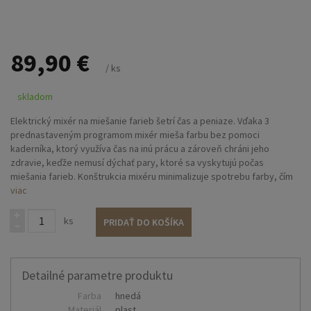
89,90 €
/ ks
skladom
Elektrický mixér na miešanie farieb šetrí čas a peniaze. Vďaka 3
prednastaveným programom mixér mieša farbu bez pomoci
kaderníka, ktorý využíva čas na inú prácu a zároveň chráni jeho
zdravie, keďže nemusí dýchať pary, ktoré sa vyskytujú počas
miešania farieb. Konštrukcia mixéru minimalizuje spotrebu farby, čím
sa vlastne minimalizuje spotreba materiálu. Vlastnosti: - zariadenie je
viac
dobíjateľné - štetce na farbenie sú vhodné pre všetky typy farieb -
uzáver s mixérom je odnímateľný pre lepšie vyčistenie Technické
ks
PRIDAŤ DO KOŠÍKA
parametre: - objem misky: 400 ml - rozmer: 156 x 126 x 139 mm -
napätie: DC 8,4 V - výkon: 9W - časovač: 45/60/75 sekúnd - váha: 375 g
Balenie obsahuje: 4 farebné misky - 400 ml/1 ks 4 štetce na farbenie 1
uzáver / mixér 1 adaptér / nabíjacia šnúra
Detailné parametre produktu
Farba
hnedá
Materiál
plast