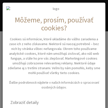
A
C
YA
OSMETIC
Môžeme, prosím, používať
cookies?
Zástery, pláštenky, goliere
Cookies sú informácie, ktoré ukladáme do vášho zariadenia a
DISPOSABLE CAPE ING - jednorázové pláštenky 30ks/balenie
zase ich z neho získavame. Niektoré sú naozaj potrebné – bez
nich by stránka vôbec nefungovala. Okrem toho používame
analytické cookies, ktoré nám umožňujú zisťovať, ako náš web
DISPOSABLE CAPE ING -
funguje, a stále ho pre vás zlepšovať. Marketingové cookies
umožňujú zobrazenie relevantnej reklamy. Niektoré údaje
JEDNORÁZOVÉ
zdieľame aj s tretími stranami. Veľmi by nám pomohlo, keby sme
PLÁŠTENKY
mohli používať všetky tieto cookies.
30KS/BALENIE
Ďalšie podrobnosti nájdete v našich
Informáciách o spracovaní
osobných údajov
.
Jednorázové pláštenky s
Zobraziť detaily