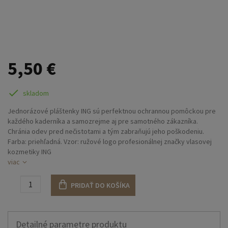
5,50 €
skladom
Jednorázové pláštenky ING sú perfektnou ochrannou pomôckou pre
každého kaderníka a samozrejme aj pre samotného zákazníka.
Chránia odev pred nečistotami a tým zabraňujú jeho poškodeniu.
Farba: priehľadná. Vzor: ružové logo profesionálnej značky vlasovej
kozmetiky ING
viac
Balenie: 30 ks
PRIDAŤ DO KOŠÍKA
Detailné parametre produktu