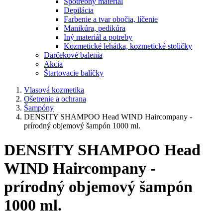
Spotrebný materiál
Depilácia
Farbenie a tvar obočia, líčenie
Manikúra, pedikúra
Iný materiál a potreby
Kozmetické lehátka, kozmetické stoličky
Darčekové balenia
Akcia
Štartovacie balíčky
Vlasová kozmetika
Ošetrenie a ochrana
Šampóny
DENSITY SHAMPOO Head WIND Haircompany -
prírodný objemový šampón 1000 ml.
DENSITY SHAMPOO Head
WIND Haircompany -
prírodný objemový šampón
1000 ml.