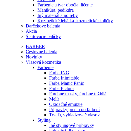
Farbenie a tvar obočia, líčenie
Manikúra, pedikúra
Iný materiál a potreby
Kozmetické lehátka, kozmetické stoličky
Darčekové balenia
Akcia
Štartovacie balíčky
BARBER
Cestovné balenia
Novinky
Vlasová kozmetika
Farbenie
Farba ING
Farba Inimitable
Farba Manic Panic
Farba Pictura
Farebné masky, farebné tužidlá
Melír
Oxidačné emulzie
Prípravky pred a po farbení
Trvalá, vyhladzovač vlasov
Styling
Iné stylingové prípravky
Laky, tužidlá, lesky