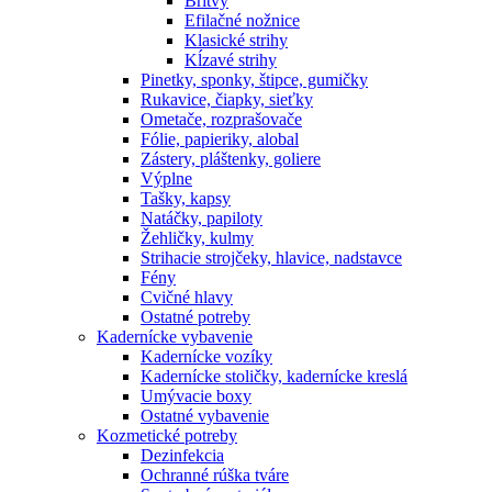
Britvy
Efilačné nožnice
Klasické strihy
Kĺzavé strihy
Pinetky, sponky, štipce, gumičky
Rukavice, čiapky, sieťky
Ometače, rozprašovače
Fólie, papieriky, alobal
Zástery, pláštenky, goliere
Výplne
Tašky, kapsy
Natáčky, papiloty
Žehličky, kulmy
Strihacie strojčeky, hlavice, nadstavce
Fény
Cvičné hlavy
Ostatné potreby
Kadernícke vybavenie
Kadernícke vozíky
Kadernícke stoličky, kadernícke kreslá
Umývacie boxy
Ostatné vybavenie
Kozmetické potreby
Dezinfekcia
Ochranné rúška tváre