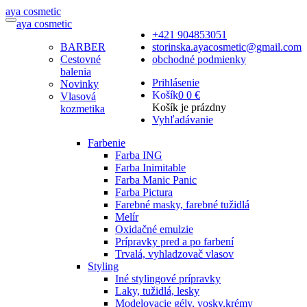
a
ya
c
osmetic
a
ya
c
osmetic
+421 904853051
BARBER
storinska.ayacosmetic@gmail.com
Cestovné
obchodné podmienky
balenia
Prihlásenie
Novinky
Košík
0
0 €
Vlasová
Košík je prázdny
kozmetika
Vyhľadávanie
Farbenie
Farba ING
Farba Inimitable
Farba Manic Panic
Farba Pictura
Farebné masky, farebné tužidlá
Melír
Oxidačné emulzie
Prípravky pred a po farbení
Trvalá, vyhladzovač vlasov
Styling
Iné stylingové prípravky
Laky, tužidlá, lesky
Modelovacie gély, vosky,krémy