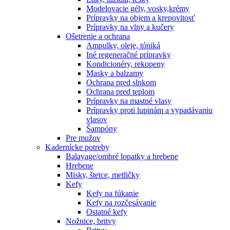
Modelovacie gély, vosky,krémy
Prípravky na objem a krepovitosť
Prípravky na vlny a kučery
Ošetrenie a ochrana
Ampulky, oleje, tóniká
Iné regeneračné prípravky
Kondicionéry, rekopeny
Masky a balzamy
Ochrana pred slnkom
Ochrana pred teplom
Prípravky na mastné vlasy
Prípravky proti lupinám a vypadávaniu
vlasov
Šampóny
Pre mužov
Kadernícke potreby
Balayage/ombré lopatky a hrebene
Hrebene
Misky, štetce, metličky
Kefy
Kefy na fúkanie
Kefy na rozčesávanie
Ostatné kefy
Nožnice, britvy