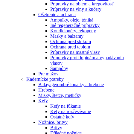
Prípravky na objem a krepovitosť
Prípravky na vlny a kučery
Ošetrenie a ochrana
Ampulky, oleje, tóniká
Iné regeneračné prípravky
Kondicionéry, rekopeny
Masky a balzamy
Ochrana pred slnkom
Ochrana pred teplom
Prípravky na mastné vlasy
Prípravky proti lupinám a vypadávaniu
vlasov
Šampóny
Pre mužov
Kadernícke potreby
Balayage/ombré lopatky a hrebene
Hrebene
Misky, štetce, metličky
Kefy
Kefy na fúkanie
Kefy na rozčesávanie
Ostatné kefy
Nožnice, britvy
Britvy
Efilačné nožnice