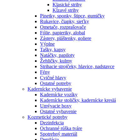
Klasické strihy
Kĺzavé strihy
Pinetky, sponky, štipce, gumičky
Rukavice, čiapky, sieťky
Ometače, rozprašovače
Fólie, papieriky, alobal
Zástery, pláštenky, goliere
Výplne
Tašky, kapsy
Natáčky, papiloty
Žehličky, kulmy
Strihacie strojčeky, hlavice, nadstavce
Fény
Cvičné hlavy
Ostatné potreby
Kadernícke vybavenie
Kadernícke vozíky
Kadernícke stoličky, kadernícke kreslá
Umývacie boxy
Ostatné vybavenie
Kozmetické potreby
Dezinfekcia
Ochranné rúška tváre
Spotrebný materiál
Depilácia