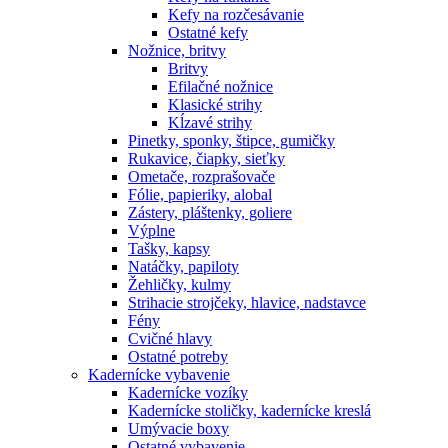
Kefy na rozčesávanie
Ostatné kefy
Nožnice, britvy
Britvy
Efilačné nožnice
Klasické strihy
Kĺzavé strihy
Pinetky, sponky, štipce, gumičky
Rukavice, čiapky, sieťky
Ometače, rozprašovače
Fólie, papieriky, alobal
Zástery, pláštenky, goliere
Výplne
Tašky, kapsy
Natáčky, papiloty
Žehličky, kulmy
Strihacie strojčeky, hlavice, nadstavce
Fény
Cvičné hlavy
Ostatné potreby
Kadernícke vybavenie
Kadernícke vozíky
Kadernícke stoličky, kadernícke kreslá
Umývacie boxy
Ostatné vybavenie