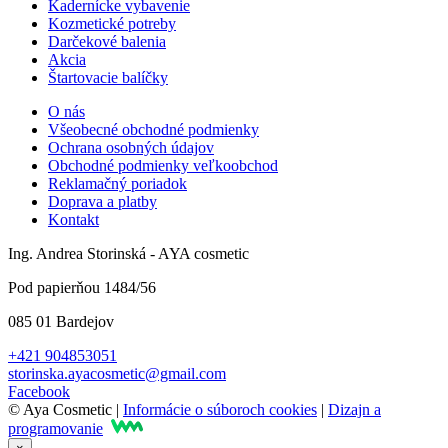
Kadernícke vybavenie
Kozmetické potreby
Darčekové balenia
Akcia
Štartovacie balíčky
O nás
Všeobecné obchodné podmienky
Ochrana osobných údajov
Obchodné podmienky veľkoobchod
Reklamačný poriadok
Doprava a platby
Kontakt
Ing. Andrea Storinská - AYA cosmetic
Pod papierňou 1484/56
085 01 Bardejov
+421 904853051
storinska.ayacosmetic@gmail.com
Facebook
© Aya Cosmetic |
Informácie o súboroch cookies
|
Dizajn a
programovanie