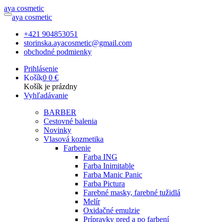
a
ya
c
osmetic
a
ya
c
osmetic
+421 904853051
storinska.ayacosmetic@gmail.com
obchodné podmienky
Prihlásenie
Košík
0
0 €
Košík je prázdny
Vyhľadávanie
BARBER
Cestovné balenia
Novinky
Vlasová kozmetika
Farbenie
Farba ING
Farba Inimitable
Farba Manic Panic
Farba Pictura
Farebné masky, farebné tužidlá
Melír
Oxidačné emulzie
Prípravky pred a po farbení