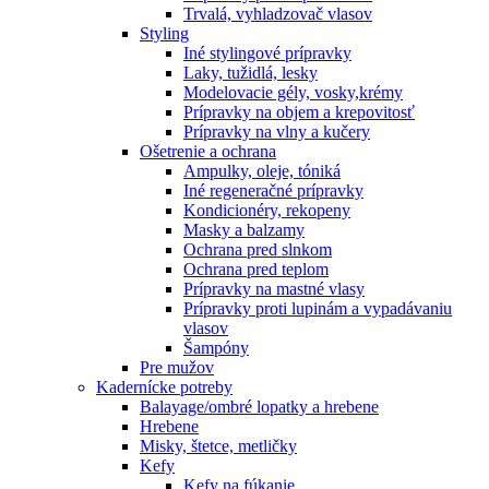
Trvalá, vyhladzovač vlasov
Styling
Iné stylingové prípravky
Laky, tužidlá, lesky
Modelovacie gély, vosky,krémy
Prípravky na objem a krepovitosť
Prípravky na vlny a kučery
Ošetrenie a ochrana
Ampulky, oleje, tóniká
Iné regeneračné prípravky
Kondicionéry, rekopeny
Masky a balzamy
Ochrana pred slnkom
Ochrana pred teplom
Prípravky na mastné vlasy
Prípravky proti lupinám a vypadávaniu
vlasov
Šampóny
Pre mužov
Kadernícke potreby
Balayage/ombré lopatky a hrebene
Hrebene
Misky, štetce, metličky
Kefy
Kefy na fúkanie