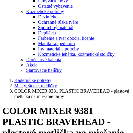
Umývacie boxy
Ostatné vybavenie
Kozmetické potreby
Dezinfekcia
Ochranné rúška tváre
Spotrebný materiál
Depilácia
Farbenie a tvar obočia, líčenie
Manikúra, pedikúra
Iný materiál a potreby
Kozmetické lehátka, kozmetické stoličky
Darčekové balenia
Akcia
Štartovacie balíčky
Kadernícke potreby
Misky, štetce, metličky
COLOR MIXER 9381 PLASTIC BRAVEHEAD - plastová
metlička na miešanie farby
COLOR MIXER 9381
PLASTIC BRAVEHEAD -
plastová metlička na miešanie