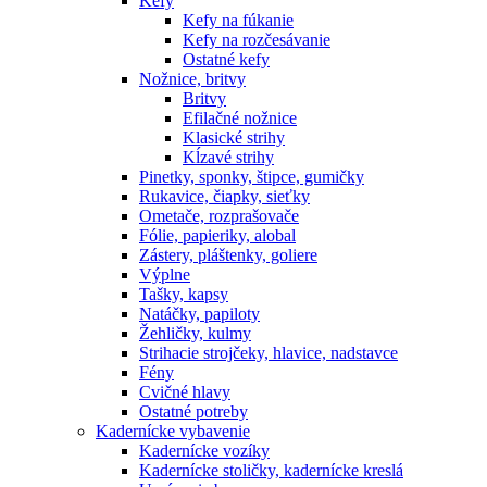
Kefy
Kefy na fúkanie
Kefy na rozčesávanie
Ostatné kefy
Nožnice, britvy
Britvy
Efilačné nožnice
Klasické strihy
Kĺzavé strihy
Pinetky, sponky, štipce, gumičky
Rukavice, čiapky, sieťky
Ometače, rozprašovače
Fólie, papieriky, alobal
Zástery, pláštenky, goliere
Výplne
Tašky, kapsy
Natáčky, papiloty
Žehličky, kulmy
Strihacie strojčeky, hlavice, nadstavce
Fény
Cvičné hlavy
Ostatné potreby
Kadernícke vybavenie
Kadernícke vozíky
Kadernícke stoličky, kadernícke kreslá