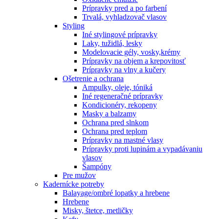
Prípravky pred a po farbení
Trvalá, vyhladzovač vlasov
Styling
Iné stylingové prípravky
Laky, tužidlá, lesky
Modelovacie gély, vosky,krémy
Prípravky na objem a krepovitosť
Prípravky na vlny a kučery
Ošetrenie a ochrana
Ampulky, oleje, tóniká
Iné regeneračné prípravky
Kondicionéry, rekopeny
Masky a balzamy
Ochrana pred slnkom
Ochrana pred teplom
Prípravky na mastné vlasy
Prípravky proti lupinám a vypadávaniu
vlasov
Šampóny
Pre mužov
Kadernícke potreby
Balayage/ombré lopatky a hrebene
Hrebene
Misky, štetce, metličky