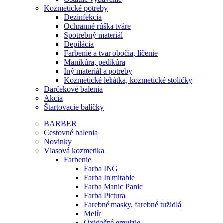
Kozmetické potreby
Dezinfekcia
Ochranné rúška tváre
Spotrebný materiál
Depilácia
Farbenie a tvar obočia, líčenie
Manikúra, pedikúra
Iný materiál a potreby
Kozmetické lehátka, kozmetické stoličky
Darčekové balenia
Akcia
Štartovacie balíčky
BARBER
Cestovné balenia
Novinky
Vlasová kozmetika
Farbenie
Farba ING
Farba Inimitable
Farba Manic Panic
Farba Pictura
Farebné masky, farebné tužidlá
Melír
Oxidačné emulzie