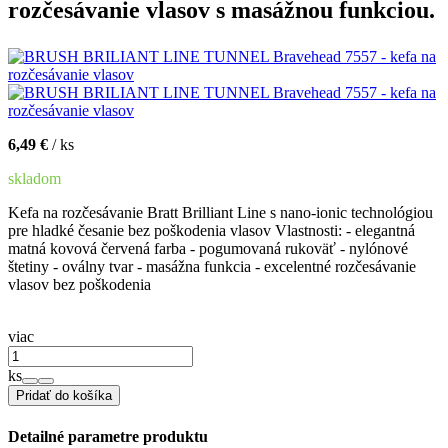
rozčesávanie vlasov s masážnou funkciou.
6,49 €
/ ks
skladom
Kefa na rozčesávanie Bratt Brilliant Line s nano-ionic technológiou
pre hladké česanie bez poškodenia vlasov Vlastnosti: - elegantná
matná kovová červená farba - pogumovaná rukoväť - nylónové
štetiny - oválny tvar - masážna funkcia - excelentné rozčesávanie
vlasov bez poškodenia
viac
ks
Pridať do košíka
Detailné parametre produktu