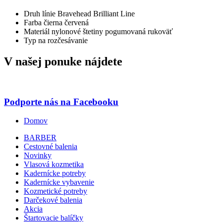
Druh línie
Bravehead
Brilliant Line
Farba
čierna
červená
Materiál
nylonové štetiny
pogumovaná rukoväť
Typ
na rozčesávanie
V našej ponuke nájdete
Podporte nás na Facebooku
Domov
BARBER
Cestovné balenia
Novinky
Vlasová kozmetika
Kadernícke potreby
Kadernícke vybavenie
Kozmetické potreby
Darčekové balenia
Akcia
Štartovacie balíčky