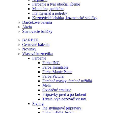
Farbenie a tvar obočia, líčenie
Manikúra, pedikúra
Iný materiál a potreby
Kozmetické lehátka, kozmetické stoličky
Darčekové balenia
Akcia
Štartovacie balíčky
BARBER
Cestovné balenia
Novinky
Vlasová kozmetika
Farbenie
Farba ING
Farba Inimitable
Farba Manic Panic
Farba Pictura
Farebné masky, farebné tužidlá
Melír
Oxidačné emulzie
Prípravky pred a po farbení
Trvalá, vyhladzovač vlasov
Styling
Iné stylingové prípravky
Laky, tužidlá, lesky