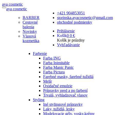
a
ya
c
osmetic
a
ya
c
osmetic
+421 904853051
BARBER
storinska.ayacosmetic@gmail.com
Cestovné
obchodné podmienky
balenia
Prihlásenie
Novinky
Košík
0
0 €
Vlasová
Košík je prázdny
kozmetika
Vyhľadávanie
Farbenie
Farba ING
Farba Inimitable
Farba Manic Panic
Farba Pictura
Farebné masky, farebné tužidlá
Melír
Oxidačné emulzie
Prípravky pred a po farbení
Trvalá, vyhladzovač vlasov
Styling
Iné stylingové prípravky
Laky, tužidlá, lesky
Modelovacie gély, vosky,krémy