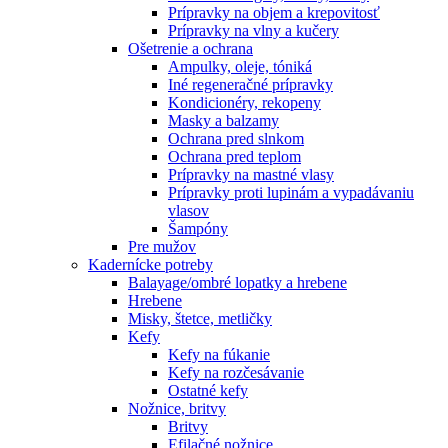
Prípravky na objem a krepovitosť
Prípravky na vlny a kučery
Ošetrenie a ochrana
Ampulky, oleje, tóniká
Iné regeneračné prípravky
Kondicionéry, rekopeny
Masky a balzamy
Ochrana pred slnkom
Ochrana pred teplom
Prípravky na mastné vlasy
Prípravky proti lupinám a vypadávaniu
vlasov
Šampóny
Pre mužov
Kadernícke potreby
Balayage/ombré lopatky a hrebene
Hrebene
Misky, štetce, metličky
Kefy
Kefy na fúkanie
Kefy na rozčesávanie
Ostatné kefy
Nožnice, britvy
Britvy
Efilačné nožnice