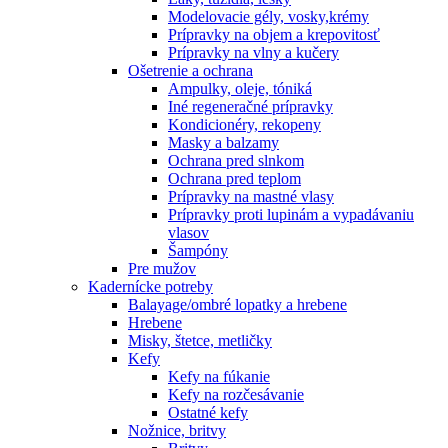
Modelovacie gély, vosky,krémy
Prípravky na objem a krepovitosť
Prípravky na vlny a kučery
Ošetrenie a ochrana
Ampulky, oleje, tóniká
Iné regeneračné prípravky
Kondicionéry, rekopeny
Masky a balzamy
Ochrana pred slnkom
Ochrana pred teplom
Prípravky na mastné vlasy
Prípravky proti lupinám a vypadávaniu
vlasov
Šampóny
Pre mužov
Kadernícke potreby
Balayage/ombré lopatky a hrebene
Hrebene
Misky, štetce, metličky
Kefy
Kefy na fúkanie
Kefy na rozčesávanie
Ostatné kefy
Nožnice, britvy