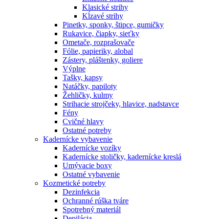
Klasické strihy
Kĺzavé strihy
Pinetky, sponky, štipce, gumičky
Rukavice, čiapky, sieťky
Ometače, rozprašovače
Fólie, papieriky, alobal
Zástery, pláštenky, goliere
Výplne
Tašky, kapsy
Natáčky, papiloty
Žehličky, kulmy
Strihacie strojčeky, hlavice, nadstavce
Fény
Cvičné hlavy
Ostatné potreby
Kadernícke vybavenie
Kadernícke vozíky
Kadernícke stoličky, kadernícke kreslá
Umývacie boxy
Ostatné vybavenie
Kozmetické potreby
Dezinfekcia
Ochranné rúška tváre
Spotrebný materiál
Depilácia