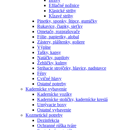
Britvy
Efilačné nožnice
Klasické strihy
Kĺzavé strihy
Pinetky, sponky, štipce, gumičky
Rukavice, čiapky, sieťky
Ometače, rozprašovače
Fólie, papieriky, alobal
Zástery, pláštenky, goliere
Výplne
Tašky, kapsy
Natáčky, papiloty
Žehličky, kulmy
Strihacie strojčeky, hlavice, nadstavce
Fény
Cvičné hlavy
Ostatné potreby
Kadernícke vybavenie
Kadernícke vozíky
Kadernícke stoličky, kadernícke kreslá
Umývacie boxy
Ostatné vybavenie
Kozmetické potreby
Dezinfekcia
Ochranné rúška tváre