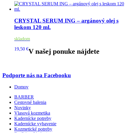
CRYSTAL SERUM ING – argánový olej s
leskom 120 ml.
skladom
19,50 €
V našej ponuke nájdete
Podporte nás na Facebooku
Domov
BARBER
Cestovné balenia
Novinky
Vlasová kozmetika
Kadernícke potreby
Kadernícke vybavenie
Kozmetické potreby