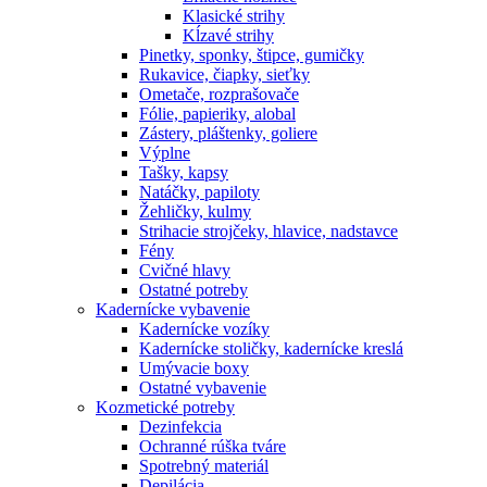
Klasické strihy
Kĺzavé strihy
Pinetky, sponky, štipce, gumičky
Rukavice, čiapky, sieťky
Ometače, rozprašovače
Fólie, papieriky, alobal
Zástery, pláštenky, goliere
Výplne
Tašky, kapsy
Natáčky, papiloty
Žehličky, kulmy
Strihacie strojčeky, hlavice, nadstavce
Fény
Cvičné hlavy
Ostatné potreby
Kadernícke vybavenie
Kadernícke vozíky
Kadernícke stoličky, kadernícke kreslá
Umývacie boxy
Ostatné vybavenie
Kozmetické potreby
Dezinfekcia
Ochranné rúška tváre
Spotrebný materiál
Depilácia