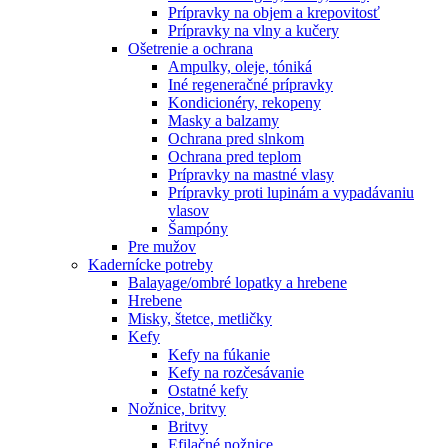
Prípravky na objem a krepovitosť
Prípravky na vlny a kučery
Ošetrenie a ochrana
Ampulky, oleje, tóniká
Iné regeneračné prípravky
Kondicionéry, rekopeny
Masky a balzamy
Ochrana pred slnkom
Ochrana pred teplom
Prípravky na mastné vlasy
Prípravky proti lupinám a vypadávaniu
vlasov
Šampóny
Pre mužov
Kadernícke potreby
Balayage/ombré lopatky a hrebene
Hrebene
Misky, štetce, metličky
Kefy
Kefy na fúkanie
Kefy na rozčesávanie
Ostatné kefy
Nožnice, britvy
Britvy
Efilačné nožnice