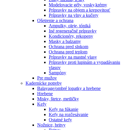
Modelovacie gély, vosky,krémy
Prípravky na objem a krepovitosť
Prípravky na vlny a kučery
Ošetrenie a ochrana
Ampulky, oleje, tóniká
Iné regeneračné prípravky
Kondicionéry, rekopeny
Masky a balzamy
Ochrana pred slnkom
Ochrana pred teplom
Prípravky na mastné vlasy
Prípravky proti lupinám a vypadávaniu
vlasov
Šampóny
Pre mužov
Kadernícke potreby
Balayage/ombré lopatky a hrebene
Hrebene
Misky, štetce, metličky
Kefy
Kefy na fúkanie
Kefy na rozčesávanie
Ostatné kefy
Nožnice, britvy