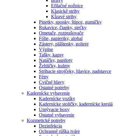
Britvy
Efilačné nožnice
Klasické strihy
Kĺzavé strihy
Pinetky, sponky, štipce, gumičky
Rukavice, čiapky, sieťky
Ometače, rozprašovače
Fólie, papieriky, alobal
Zástery, pláštenky, goliere
Výplne
Tašky, kapsy
Natáčky, papiloty
Žehličky, kulmy
Strihacie strojčeky, hlavice, nadstavce
Fény
Cvičné hlavy
Ostatné potreby
Kadernícke vybavenie
Kadernícke vozíky
Kadernícke stoličky, kadernícke kreslá
Umývacie boxy
Ostatné vybavenie
Kozmetické potreby
Dezinfekcia
Ochranné rúška tváre