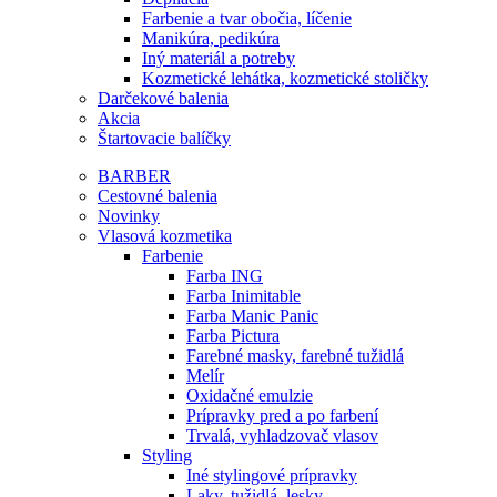
Farbenie a tvar obočia, líčenie
Manikúra, pedikúra
Iný materiál a potreby
Kozmetické lehátka, kozmetické stoličky
Darčekové balenia
Akcia
Štartovacie balíčky
BARBER
Cestovné balenia
Novinky
Vlasová kozmetika
Farbenie
Farba ING
Farba Inimitable
Farba Manic Panic
Farba Pictura
Farebné masky, farebné tužidlá
Melír
Oxidačné emulzie
Prípravky pred a po farbení
Trvalá, vyhladzovač vlasov
Styling
Iné stylingové prípravky
Laky, tužidlá, lesky