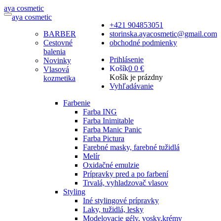
a
ya
c
osmetic
a
ya
c
osmetic
+421 904853051
BARBER
storinska.ayacosmetic@gmail.com
Cestovné
obchodné podmienky
balenia
Prihlásenie
Novinky
Košík
0
0 €
Vlasová
Košík je prázdny
kozmetika
Vyhľadávanie
Farbenie
Farba ING
Farba Inimitable
Farba Manic Panic
Farba Pictura
Farebné masky, farebné tužidlá
Melír
Oxidačné emulzie
Prípravky pred a po farbení
Trvalá, vyhladzovač vlasov
Styling
Iné stylingové prípravky
Laky, tužidlá, lesky
Modelovacie gély, vosky,krémy