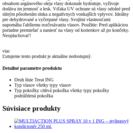
obsahom argánového oleja vlasy dokonale hydratuje, vyživuje
dodáva im jemnosť a lesk. Vďaka UV ochrane sú vlasy odolné pred
silným pôsobením slnka a negatívnych vonkajších vplyvov. Ideálny
pre dehydrované a vyčerpané vlasy. Svojími vlastnosťami
napomáha ľahšiemu rozčesávaniu vlasov. Použitie: Pred aplikáciou
poriadne premiešať a naniesť na vlasy od korienkov až po končeky.
Neoplachovať!
viac
Ľutujeme tento produkt je aktuálne nedostupný.
Detailné parametre produktu
Druh línie
Treat ING
Typ vlasov
všetky typy vlasov
Typ pokožky
citlivá pokožka
všetky typy pokožky
podráždená pokožka
Súvisiace produkty