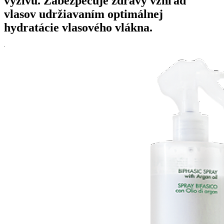
výživu. Zabezpečuje zdravý vzhľad
vlasov udržiavaním optimálnej
hydratácie vlasového vlákna.