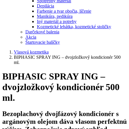
Spotrebný materiál
Depilácia
Farbenie a tvar obočia, líčenie
Manikúra, pedikúra
Iný materiál a potreby
Kozmetické lehátka, kozmetické stoličky
Darčekové balenia
Akcia
Štartovacie balíčky
Vlasová kozmetika
BIPHASIC SPRAY ING – dvojzložkový kondicionér 500
ml.
BIPHASIC SPRAY ING –
dvojzložkový kondicionér 500
ml.
Bezoplachový dvojfázový kondicionér s
argánovým olejom dáva vlasom perfektnú