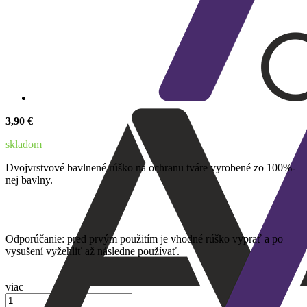
3,90 €
skladom
Dvojvrstvové bavlnené rúško na ochranu tváre vyrobené zo 100%-
nej bavlny.
Odporúčanie: pred prvým použitím je vhodné rúško vyprať a po
vysušení vyžehliť až následne používať.
viac