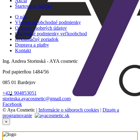
Akcia
Štartovacie balíčky
O nás
Všeobecné obchodné podmienky
Ochrana osobných údajov
Obchodné podmienky veľkoobchod
Reklamačný poriadok
Doprava a platby
Kontakt
Ing. Andrea Storinská - AYA cosmetic
Pod papierňou 1484/56
085 01 Bardejov
+421 904853051
storinska.ayacosmetic@gmail.com
Facebook
© Aya Cosmetic |
Informácie o súboroch cookies
|
Dizajn a
programovanie
×