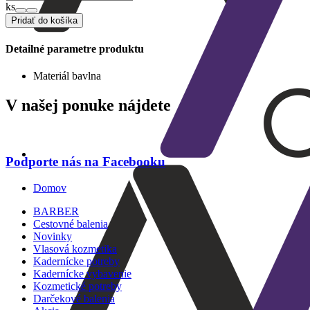
ks
Pridať do košíka
Detailné parametre produktu
Materiál
bavlna
V našej ponuke nájdete
Podporte nás na Facebooku
Domov
BARBER
Cestovné balenia
Novinky
Vlasová kozmetika
Kadernícke potreby
Kadernícke vybavenie
Kozmetické potreby
Darčekové balenia