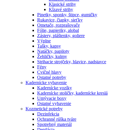
Klasické strihy
Kĺzavé strihy
Pinetky, sponky, štipce, gumičky
Rukavice, čiapky, sieťky
Ometače, rozprašovače
Fólie, papieriky, alobal
Zástery, pláštenky, goliere
Výplne
Tašky, kapsy
Natáčky, papiloty
Žehličky, kulmy
Strihacie strojčeky, hlavice, nadstavce
Fény
Cvičné hlavy
Ostatné potreby
Kadernícke vybavenie
Kadernícke vozíky
Kadernícke stoličky, kadernícke kreslá
Umývacie boxy
Ostatné vybavenie
Kozmetické potreby
Dezinfekcia
Ochranné rúška tváre
Spotrebný materiál
Depilácia