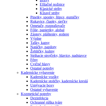
Britvy
Efilačné nožnice
Klasické strihy
Kĺzavé strihy
Pinetky, sponky, štipce, gumičky
Rukavice, čiapky, sieťky
Ometače, rozprašovače
Fólie, papieriky, alobal
Zástery, pláštenky, goliere
Výplne
Tašky, kapsy
Natáčky, papiloty
Žehličky, kulmy
Strihacie strojčeky, hlavice, nadstavce
Fény
Cvičné hlavy
Ostatné potreby
Kadernícke vybavenie
Kadernícke vozíky
Kadernícke stoličky, kadernícke kreslá
Umývacie boxy
Ostatné vybavenie
Kozmetické potreby
Dezinfekcia
Ochranné rúška tváre