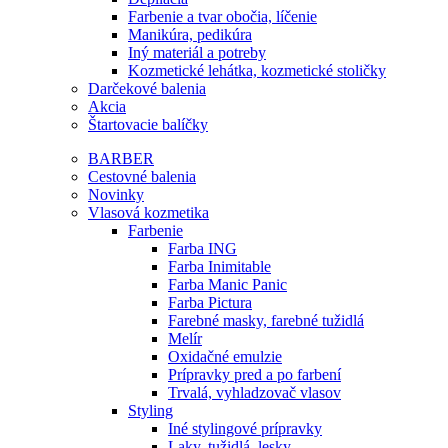
Farbenie a tvar obočia, líčenie
Manikúra, pedikúra
Iný materiál a potreby
Kozmetické lehátka, kozmetické stoličky
Darčekové balenia
Akcia
Štartovacie balíčky
BARBER
Cestovné balenia
Novinky
Vlasová kozmetika
Farbenie
Farba ING
Farba Inimitable
Farba Manic Panic
Farba Pictura
Farebné masky, farebné tužidlá
Melír
Oxidačné emulzie
Prípravky pred a po farbení
Trvalá, vyhladzovač vlasov
Styling
Iné stylingové prípravky
Laky, tužidlá, lesky