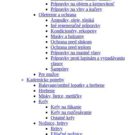
Prípravky na objem a krepovitosť
Prípravky na vlny a kučery
Ošetrenie a ochrana
Ampulky, oleje, tóniká
Iné regeneračné prípravky
Kondicionéry, rekopeny
Masky a balzamy
Ochrana pred slnkom
Ochrana pred teplom
Prípravky na mastné vlasy
Prípravky proti lupinám a vypadávaniu
vlasov
Šampóny
Pre mužov
Kadernícke potreby
Balayage/ombré lopatky a hrebene
Hrebene
Misky, štetce, metličky
Kefy
Kefy na fúkanie
Kefy na rozčesávanie
Ostatné kefy
Nožnice, britvy
Britvy
Efilačné nožnice