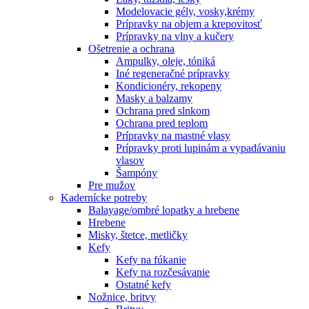
Modelovacie gély, vosky,krémy
Prípravky na objem a krepovitosť
Prípravky na vlny a kučery
Ošetrenie a ochrana
Ampulky, oleje, tóniká
Iné regeneračné prípravky
Kondicionéry, rekopeny
Masky a balzamy
Ochrana pred slnkom
Ochrana pred teplom
Prípravky na mastné vlasy
Prípravky proti lupinám a vypadávaniu
vlasov
Šampóny
Pre mužov
Kadernícke potreby
Balayage/ombré lopatky a hrebene
Hrebene
Misky, štetce, metličky
Kefy
Kefy na fúkanie
Kefy na rozčesávanie
Ostatné kefy
Nožnice, britvy