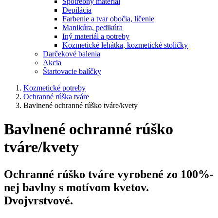
Spotrebný materiál
Depilácia
Farbenie a tvar obočia, líčenie
Manikúra, pedikúra
Iný materiál a potreby
Kozmetické lehátka, kozmetické stoličky
Darčekové balenia
Akcia
Štartovacie balíčky
Kozmetické potreby
Ochranné rúška tváre
Bavlnené ochranné rúško tváre/kvety
Bavlnené ochranné rúško
tváre/kvety
Ochranné rúško tváre vyrobené zo 100%-
nej bavlny s motívom kvetov.
Dvojvrstvové.