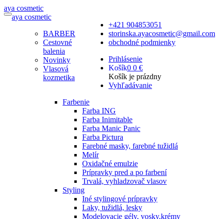
a
ya
c
osmetic
a
ya
c
osmetic
+421 904853051
BARBER
storinska.ayacosmetic@gmail.com
Cestovné
obchodné podmienky
balenia
Prihlásenie
Novinky
Košík
0
0 €
Vlasová
Košík je prázdny
kozmetika
Vyhľadávanie
Farbenie
Farba ING
Farba Inimitable
Farba Manic Panic
Farba Pictura
Farebné masky, farebné tužidlá
Melír
Oxidačné emulzie
Prípravky pred a po farbení
Trvalá, vyhladzovač vlasov
Styling
Iné stylingové prípravky
Laky, tužidlá, lesky
Modelovacie gély, vosky,krémy