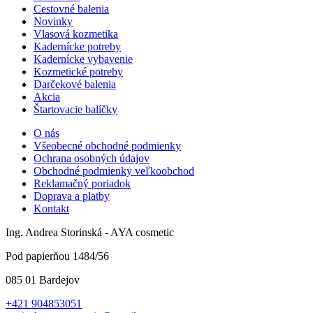
Cestovné balenia
Novinky
Vlasová kozmetika
Kadernícke potreby
Kadernícke vybavenie
Kozmetické potreby
Darčekové balenia
Akcia
Štartovacie balíčky
O nás
Všeobecné obchodné podmienky
Ochrana osobných údajov
Obchodné podmienky veľkoobchod
Reklamačný poriadok
Doprava a platby
Kontakt
Ing. Andrea Storinská - AYA cosmetic
Pod papierňou 1484/56
085 01 Bardejov
+421 904853051