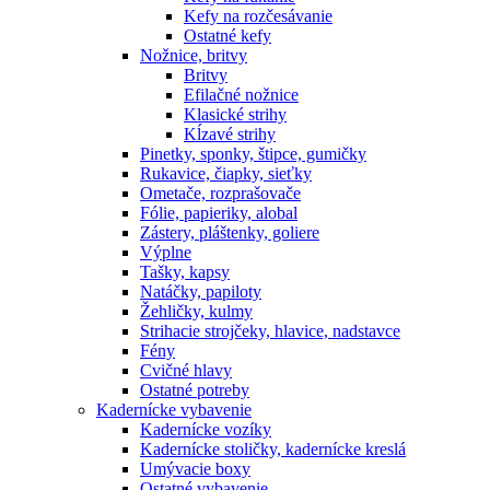
Kefy na rozčesávanie
Ostatné kefy
Nožnice, britvy
Britvy
Efilačné nožnice
Klasické strihy
Kĺzavé strihy
Pinetky, sponky, štipce, gumičky
Rukavice, čiapky, sieťky
Ometače, rozprašovače
Fólie, papieriky, alobal
Zástery, pláštenky, goliere
Výplne
Tašky, kapsy
Natáčky, papiloty
Žehličky, kulmy
Strihacie strojčeky, hlavice, nadstavce
Fény
Cvičné hlavy
Ostatné potreby
Kadernícke vybavenie
Kadernícke vozíky
Kadernícke stoličky, kadernícke kreslá
Umývacie boxy
Ostatné vybavenie