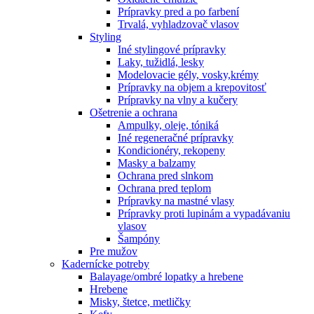
Prípravky pred a po farbení
Trvalá, vyhladzovač vlasov
Styling
Iné stylingové prípravky
Laky, tužidlá, lesky
Modelovacie gély, vosky,krémy
Prípravky na objem a krepovitosť
Prípravky na vlny a kučery
Ošetrenie a ochrana
Ampulky, oleje, tóniká
Iné regeneračné prípravky
Kondicionéry, rekopeny
Masky a balzamy
Ochrana pred slnkom
Ochrana pred teplom
Prípravky na mastné vlasy
Prípravky proti lupinám a vypadávaniu
vlasov
Šampóny
Pre mužov
Kadernícke potreby
Balayage/ombré lopatky a hrebene
Hrebene
Misky, štetce, metličky