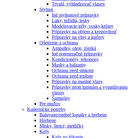
Trvalá, vyhladzovač vlasov
Styling
Iné stylingové prípravky
Laky, tužidlá, lesky
Modelovacie gély, vosky,krémy
Prípravky na objem a krepovitosť
Prípravky na vlny a kučery
Ošetrenie a ochrana
Ampulky, oleje, tóniká
Iné regeneračné prípravky
Kondicionéry, rekopeny
Masky a balzamy
Ochrana pred slnkom
Ochrana pred teplom
Prípravky na mastné vlasy
Prípravky proti lupinám a vypadávaniu
vlasov
Šampóny
Pre mužov
Kadernícke potreby
Balayage/ombré lopatky a hrebene
Hrebene
Misky, štetce, metličky
Kefy
Kefy na fúkanie