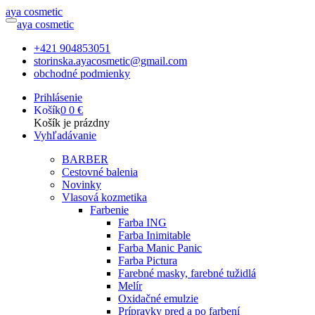
a
ya
c
osmetic
a
ya
c
osmetic
+421 904853051
storinska.ayacosmetic@gmail.com
obchodné podmienky
Prihlásenie
Košík
0
0 €
Košík je prázdny
Vyhľadávanie
BARBER
Cestovné balenia
Novinky
Vlasová kozmetika
Farbenie
Farba ING
Farba Inimitable
Farba Manic Panic
Farba Pictura
Farebné masky, farebné tužidlá
Melír
Oxidačné emulzie
Prípravky pred a po farbení