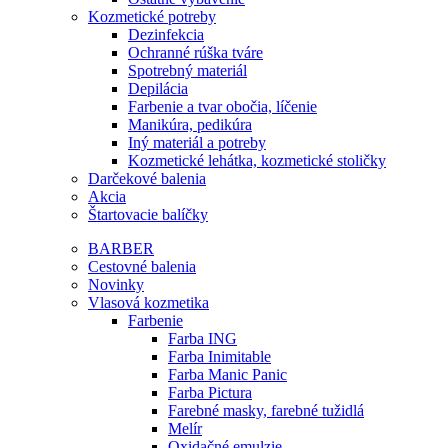
Kozmetické potreby
Dezinfekcia
Ochranné rúška tváre
Spotrebný materiál
Depilácia
Farbenie a tvar obočia, líčenie
Manikúra, pedikúra
Iný materiál a potreby
Kozmetické lehátka, kozmetické stoličky
Darčekové balenia
Akcia
Štartovacie balíčky
BARBER
Cestovné balenia
Novinky
Vlasová kozmetika
Farbenie
Farba ING
Farba Inimitable
Farba Manic Panic
Farba Pictura
Farebné masky, farebné tužidlá
Melír
Oxidačné emulzie