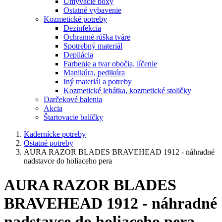
Umývacie boxy
Ostatné vybavenie
Kozmetické potreby
Dezinfekcia
Ochranné rúška tváre
Spotrebný materiál
Depilácia
Farbenie a tvar obočia, líčenie
Manikúra, pedikúra
Iný materiál a potreby
Kozmetické lehátka, kozmetické stoličky
Darčekové balenia
Akcia
Štartovacie balíčky
Kadernícke potreby
Ostatné potreby
AURA RAZOR BLADES BRAVEHEAD 1912 - náhradné
nadstavce do holiaceho pera
AURA RAZOR BLADES
BRAVEHEAD 1912 - náhradné
nadstavce do holiaceho pera