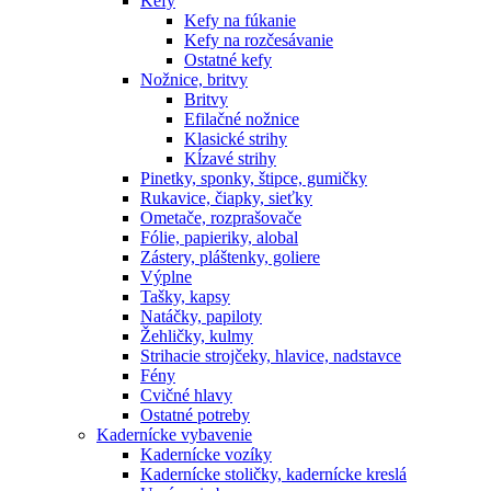
Kefy
Kefy na fúkanie
Kefy na rozčesávanie
Ostatné kefy
Nožnice, britvy
Britvy
Efilačné nožnice
Klasické strihy
Kĺzavé strihy
Pinetky, sponky, štipce, gumičky
Rukavice, čiapky, sieťky
Ometače, rozprašovače
Fólie, papieriky, alobal
Zástery, pláštenky, goliere
Výplne
Tašky, kapsy
Natáčky, papiloty
Žehličky, kulmy
Strihacie strojčeky, hlavice, nadstavce
Fény
Cvičné hlavy
Ostatné potreby
Kadernícke vybavenie
Kadernícke vozíky
Kadernícke stoličky, kadernícke kreslá