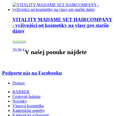
VITALITY MADAME SET HAIRCOMPANY
- vyživujúci set kozmetiky na vlasy pre staršie
dámy
skladom
29,90 €
V našej ponuke nájdete
Podporte nás na Facebooku
Domov
BARBER
Cestovné balenia
Novinky
Vlasová kozmetika
Kadernícke potreby
Kadernícke vybavenie