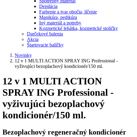
Spotrebný materiál
Depilácia
Farbenie a tvar obočia, líčenie
Manikúra, pedikúra
Iný materiál a potreby
Kozmetické lehátka, kozmetické stoličky
Darčekové balenia
Akcia
Štartovacie balíčky
Novinky
12 v 1 MULTI ACTION SPRAY ING Professional -
vyživujúci bezoplachový kondicionér/150 ml.
12 v 1 MULTI ACTION
SPRAY ING Professional -
vyživujúci bezoplachový
kondicionér/150 ml.
Bezoplachový regeneračný kondicionér