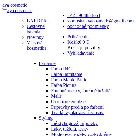
a
ya
c
osmetic
a
ya
c
osmetic
+421 904853051
BARBER
storinska.ayacosmetic@gmail.com
Cestovné
obchodné podmienky
balenia
Prihlásenie
Novinky
Košík
0
0 €
Vlasová
Košík je prázdny
kozmetika
Vyhľadávanie
Farbenie
Farba ING
Farba Inimitable
Farba Manic Panic
Farba Pictura
Farebné masky, farebné tužidlá
Melír
Oxidačné emulzie
Prípravky pred a po farbení
Trvalá, vyhladzovač vlasov
Styling
Iné stylingové prípravky
Laky, tužidlá, lesky
Modelovacie gély, vosky,krémy