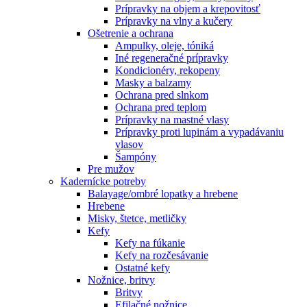
Prípravky na objem a krepovitosť
Prípravky na vlny a kučery
Ošetrenie a ochrana
Ampulky, oleje, tóniká
Iné regeneračné prípravky
Kondicionéry, rekopeny
Masky a balzamy
Ochrana pred slnkom
Ochrana pred teplom
Prípravky na mastné vlasy
Prípravky proti lupinám a vypadávaniu
vlasov
Šampóny
Pre mužov
Kadernícke potreby
Balayage/ombré lopatky a hrebene
Hrebene
Misky, štetce, metličky
Kefy
Kefy na fúkanie
Kefy na rozčesávanie
Ostatné kefy
Nožnice, britvy
Britvy
Efilačné nožnice