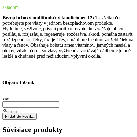
skladom
Bezoplachový multifunkčný kondicionér 12v1
- všetko čo
potrebujete pre vlasy v jednom bezoplachovom produkte.
Hydratuje, vyživuje, pôsobí proti krepovateniu, zväčšuje objem,
posilňuje, rozjasňuje, regeneruje, rozčesáva, skrotí, pomáha zastaviť
rozštiepené končeky, fixuje účes, chráni pred teplom zo žehličiek na
vlasy a fénov. Obsahuje bohatú zmes vitamínov, jemných masiel a
olejov, vďaka čomu sú vlasy vyživené a zostávajú nádherne jemné,
lesklé a chránené pred nežiaducimi vplyvmi okolia.
Objem: 150 ml.
viac
ks
Pridať do košíka
Súvisiace produkty