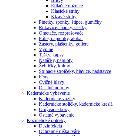
Britvy
Efilačné nožnice
Klasické strihy
Kĺzavé strihy
Pinetky, sponky, štipce, gumičky
Rukavice, čiapky, sieťky
Ometače, rozprašovače
Fólie, papieriky, alobal
Zástery, pláštenky, goliere
Výplne
Tašky, kapsy
Natáčky, papiloty
Žehličky, kulmy
Strihacie strojčeky, hlavice, nadstavce
Fény
Cvičné hlavy
Ostatné potreby
Kadernícke vybavenie
Kadernícke vozíky
Kadernícke stoličky, kadernícke kreslá
Umývacie boxy
Ostatné vybavenie
Kozmetické potreby
Dezinfekcia
Ochranné rúška tváre