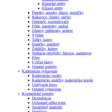
Klasické strihy
Kĺzavé strihy
Pinetky, sponky, štipce, gumičky
Rukavice, čiapky, sieťky
Ometače, rozprašovače
Fólie, papieriky, alobal
Zástery, pláštenky, goliere
Výplne
Tašky, kapsy
Natáčky, papiloty
Žehličky, kulmy
Strihacie strojčeky, hlavice, nadstavce
Fény
Cvičné hlavy
Ostatné potreby
Kadernícke vybavenie
Kadernícke vozíky
Kadernícke stoličky, kadernícke kreslá
Umývacie boxy
Ostatné vybavenie
Kozmetické potreby
Dezinfekcia
Ochranné rúška tváre
Spotrebný materiál
Depilácia