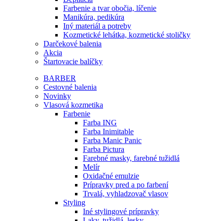
Farbenie a tvar obočia, líčenie
Manikúra, pedikúra
Iný materiál a potreby
Kozmetické lehátka, kozmetické stoličky
Darčekové balenia
Akcia
Štartovacie balíčky
BARBER
Cestovné balenia
Novinky
Vlasová kozmetika
Farbenie
Farba ING
Farba Inimitable
Farba Manic Panic
Farba Pictura
Farebné masky, farebné tužidlá
Melír
Oxidačné emulzie
Prípravky pred a po farbení
Trvalá, vyhladzovač vlasov
Styling
Iné stylingové prípravky
Laky, tužidlá, lesky