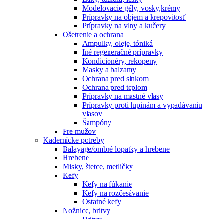
Modelovacie gély, vosky,krémy
Prípravky na objem a krepovitosť
Prípravky na vlny a kučery
Ošetrenie a ochrana
Ampulky, oleje, tóniká
Iné regeneračné prípravky
Kondicionéry, rekopeny
Masky a balzamy
Ochrana pred slnkom
Ochrana pred teplom
Prípravky na mastné vlasy
Prípravky proti lupinám a vypadávaniu
vlasov
Šampóny
Pre mužov
Kadernícke potreby
Balayage/ombré lopatky a hrebene
Hrebene
Misky, štetce, metličky
Kefy
Kefy na fúkanie
Kefy na rozčesávanie
Ostatné kefy
Nožnice, britvy