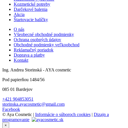
Kozmetické potreby
Darčekové balenia
Akcia
Štartovacie balíčky
O nás
Všeobecné obchodné podmienky
Ochrana osobných údajov
Obchodné podmienky veľkoobchod
Reklamačný poriadok
Doprava a platby
Kontakt
Ing. Andrea Storinská - AYA cosmetic
Pod papierňou 1484/56
085 01 Bardejov
+421 904853051
storinska.ayacosmetic@gmail.com
Facebook
© Aya Cosmetic |
Informácie o súboroch cookies
|
Dizajn a
programovanie
×